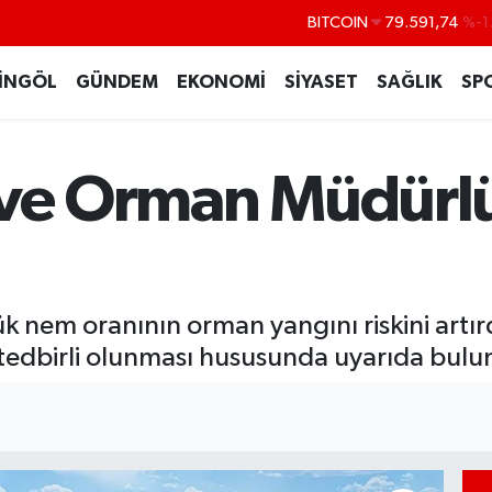
BITCOIN
79.591,74
%-1
DOLAR
45,43620
%0
EURO
53,38690
%0
İNGÖL
GÜNDEM
EKONOMİ
SİYASET
SAĞLIK
SP
STERLİN
61,60380
%0
G.ALTIN
6862,09000
%0
m ve Orman Müdür
BİST100
14.598,00
k nem oranının orman yangını riskini artırdı
tedbirli olunması hususunda uyarıda bulu