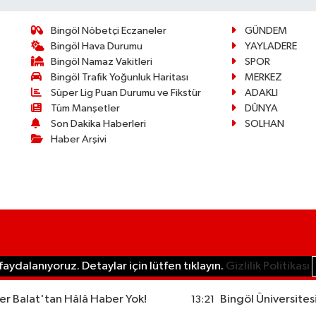
Bingöl Nöbetçi Eczaneler
GÜNDEM
Bingöl Hava Durumu
YAYLADERE
Bingöl Namaz Vakitleri
SPOR
Bingöl Trafik Yoğunluk Haritası
MERKEZ
Süper Lig Puan Durumu ve Fikstür
ADAKLI
Tüm Manşetler
DÜNYA
Son Dakika Haberleri
SOLHAN
Haber Arşivi
aydalanıyoruz. Detaylar için lütfen tıklayın.
Gizlilik Politikası
r Balat'tan Hâlâ Haber Yok!
Bingöl Üniversites
13:21