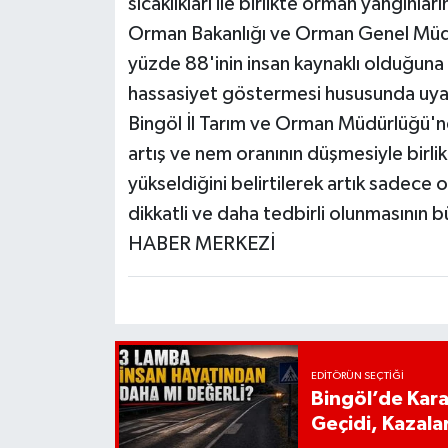
sıcaklıkları ile birlikte orman yangınlar
Orman Bakanlığı ve Orman Genel Müdür
yüzde 88'inin insan kaynaklı olduğun
hassasiyet göstermesi hususunda uya
Bingöl İl Tarım ve Orman Müdürlüğü'nd
artış ve nem oranının düşmesiyle birli
yükseldiğini belirtilerek artık sadece
dikkatli ve daha tedbirli olunmasının 
HABER MERKEZİ
EDITÖRÜN SEÇTIĞI
Bingöl’de Kar
Geçidi, Kazala