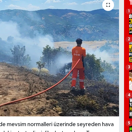
1
2
3
4
5
 de mevsim normalleri üzerinde seyreden hava