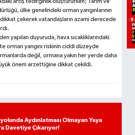
ındaki artış tedirginlik oluştururken; Tarım ve
lüğü, ülke genelindeki orman yangınlarının
a dikkat çekerek vatandaşların azami derecede
6
rdı.
en yapılan duyuruda, hava sıcaklıklarındaki
kte orman yangını riskinin ciddi düzeyde
 ormanlarda değil, ormana yakın her yerde daha
büyük önem arzettiğine dikkat çekildi.
ayolunda Aydınlatması Olmayan Yaya
ra Davetiye Çıkarıyor!