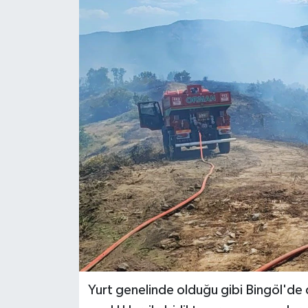
KİĞI
MERKEZ
RESMİ İLANLAR
SAĞLIK
SİYASET
SOLHAN
SPOR
YAYLADERE
Yurt genelinde olduğu gibi Bingöl'de
YEDİSU