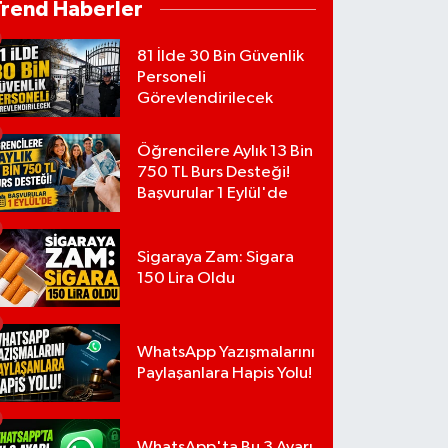
Trend Haberler
81 İlde 30 Bin Güvenlik
Personeli
Görevlendirilecek
Öğrencilere Aylık 13 Bin
750 TL Burs Desteği!
Başvurular 1 Eylül'de
Sigaraya Zam: Sigara
150 Lira Oldu
WhatsApp Yazışmalarını
Paylaşanlara Hapis Yolu!
WhatsApp'ta Bu 3 Ayarı