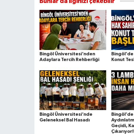
Bunlar da ilginizi çekebilir
Bingöl Üniversitesi’nden
Bingöl’de
Adaylara Tercih Rehberliği
Konut Tesl
Bingöl Üniversitesi’nde
Bingöl’de
Geleneksel Bal Hasadı
Aydınlatm
Geçidi, K
Çıkarıyor!