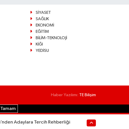
SİYASET
SAĞLIK
EKONOMİ
EĞİTİM
BİLİM-TEKNOLOJİ
KİĞI
YEDİSU
Haber Yazılımı:
TE Bilişim
Tamam
i’nden Adaylara Tercih Rehberliği