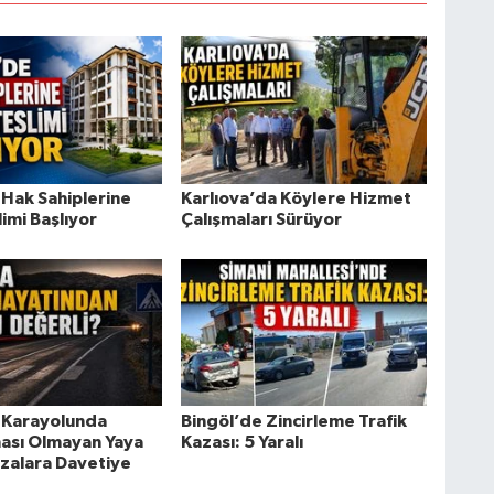
 Hak Sahiplerine
Karlıova’da Köylere Hizmet
imi Başlıyor
Çalışmaları Sürüyor
 Karayolunda
Bingöl’de Zincirleme Trafik
ası Olmayan Yaya
Kazası: 5 Yaralı
azalara Davetiye