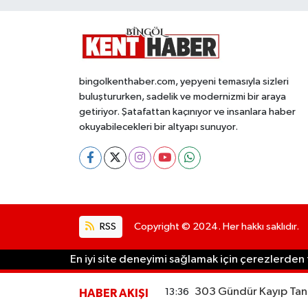
bingolkenthaber.com, yepyeni temasıyla sizleri
buluştururken, sadelik ve modernizmi bir araya
getiriyor. Şatafattan kaçınıyor ve insanlara haber
okuyabilecekleri bir altyapı sunuyor.
RSS
Copyright © 2024. Her hakkı saklıdır.
En iyi site deneyimi sağlamak için çerezlerden f
303 Gündür Kayıp Tane
13:36
HABER AKIŞI