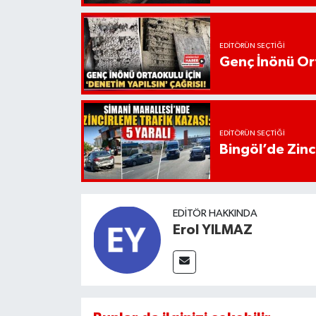
EDITÖRÜN SEÇTIĞI
Genç İnönü Ort
EDITÖRÜN SEÇTIĞI
Bingöl’de Zinci
EDITÖR HAKKINDA
Erol YILMAZ