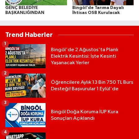
GENÇ BELEDİYE
Bingöl’de Tarıma Dayalı
BAŞKANLIĞINDAN
İhtisas OSB Kurulacak
Trend Haberler
1
Bingöl'de 2 Ağustos'ta Planlı
Elektrik Kesintisi: İşte Kesinti
Yaşanacak Yerler
2
Öğrencilere Aylık 13 Bin 750 TL Burs
Desteği! Başvurular 1 Eylül'de
3
Bingöl Doğa Koruma İUP Kura
Sonuçları Açıklandı
4