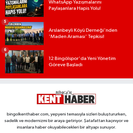
WhatsApp Yazışmalarını
Paylaşanlara Hapis Yolu!
5
Arslanbeyli Köyü Derneği'nden
'Maden Araması' Tepkisi!
6
12 Bingölspor'da Yeni Yönetim
Göreve Başladı
bingolkenthaber.com, yepyeni temasıyla sizleri buluştururken,
sadelik ve modernizmi bir araya getiriyor. Şatafattan kaçınıyor ve
insanlara haber okuyabilecekleri bir altyapı sunuyor.