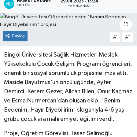
HASRET DAYANIR
29.04.2025 - 15:24
EDITÖR
YAYINLANMA
KİĞI
MERKEZ
Paylaş
-
+
A
A
RESMİ İLANLAR
Bingöl Üniversitesi Sağlık Hizmetleri Meslek
SAĞLIK
Yüksekokulu Çocuk Gelişimi Programı öğrencileri,
önemli bir sosyal sorumluluk projesine imza attı.
SİYASET
Maside Bayutmuş'un öncülüğünde, Ayfer
SOLHAN
Demirci, Kerem Gezer, Alican Bilen, Onur Kaçmaz
ve Esma Nurmercan'dan oluşan ekip, "Benim
SPOR
Bedenim, Hayır Diyebilirim" sloganıyla 4-6 yaş
grubu çocuklara mahremiyet eğitimi verdi.
YAYLADERE
Proje, Öğretim Görevlisi Hasan Selimoğlu
YEDİSU