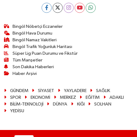
Bingöl Nöbetçi Eczaneler
Bingöl Hava Durumu
Bingöl Namaz Vakitleri
Bingöl Trafik Yoğunluk Haritası
Süper Lig Puan Durumu ve Fikstür
Tüm Manşetler
Son Dakika Haberleri
Haber Arşivi
GÜNDEM
SİYASET
YAYLADERE
SAĞLIK
SPOR
EKONOMİ
MERKEZ
EĞİTİM
ADAKLI
BİLİM-TEKNOLOJİ
DÜNYA
KİĞI
SOLHAN
YEDİSU