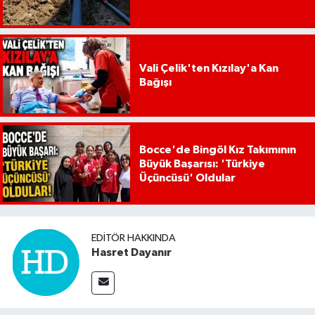
Vali Çelik'ten Kızılay'a Kan
Bağışı
Bocce'de Bingöl Kız Takımının
Büyük Başarısı: 'Türkiye
Üçüncüsü' Oldular
EDITÖR HAKKINDA
Hasret Dayanır