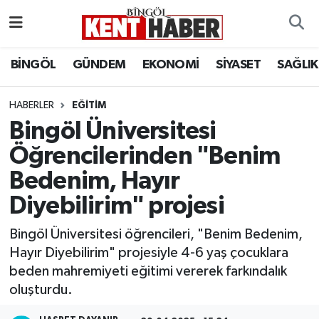
ADAKLI
Bingöl Nöbetçi Eczaneler
BİNGÖL
GÜNDEM
EKONOMİ
SİYASET
SAĞLIK
BİLİM-TEKNOLOJİ
Bingöl Hava Durumu
HABERLER
EĞITIM
Bingöl Üniversitesi
DÜNYA
Bingöl Namaz Vakitleri
Öğrencilerinden "Benim
EĞİTİM
Bingöl Trafik Yoğunluk Haritası
Bedenim, Hayır
EKONOMİ
Süper Lig Puan Durumu ve Fikstür
Diyebilirim" projesi
Bingöl Üniversitesi öğrencileri, "Benim Bedenim,
GENÇ
Tüm Manşetler
Hayır Diyebilirim" projesiyle 4-6 yaş çocuklara
beden mahremiyeti eğitimi vererek farkındalık
GÜNDEM
Son Dakika Haberleri
oluşturdu.
KARLIOVA
Haber Arşivi