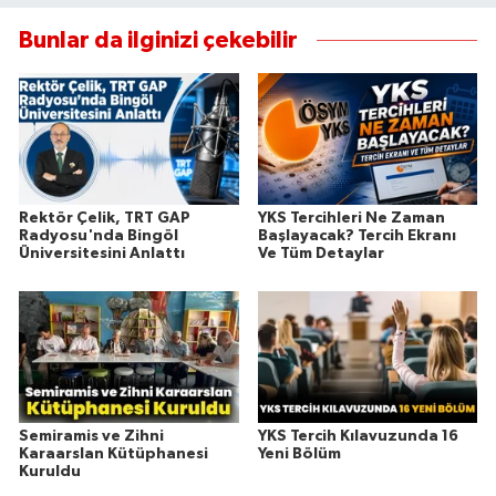
Bunlar da ilginizi çekebilir
Rektör Çelik, TRT GAP
YKS Tercihleri Ne Zaman
Radyosu'nda Bingöl
Başlayacak? Tercih Ekranı
Üniversitesini Anlattı
Ve Tüm Detaylar
Semiramis ve Zihni
YKS Tercih Kılavuzunda 16
Karaarslan Kütüphanesi
Yeni Bölüm
Kuruldu