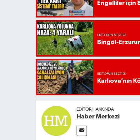
Engelliler için 
EDITÖRÜN SEÇTIĞI
Bingöl-Erzurum
EDITÖRÜN SEÇTIĞI
Karlıova’nın K
EDITÖR HAKKINDA
Haber Merkezi