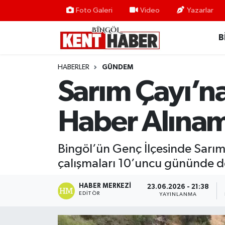
Foto Galeri
Video
Yazarlar
B
ADAKLI
Bingöl Nöbetçi Eczaneler
BİLİM-TEKNOLOJİ
Bingöl Hava Durumu
HABERLER
GÜNDEM
Sarım Çayı’n
DÜNYA
Bingöl Namaz Vakitleri
Haber Alınam
EĞİTİM
Bingöl Trafik Yoğunluk Haritası
EKONOMİ
Süper Lig Puan Durumu ve Fikstür
Bingöl’ün Genç İlçesinde Sarı
çalışmaları 10’uncu gününde d
GENÇ
Tüm Manşetler
HABER MERKEZI
23.06.2026 - 21:38
GÜNDEM
Son Dakika Haberleri
EDITÖR
YAYINLANMA
KARLIOVA
Haber Arşivi