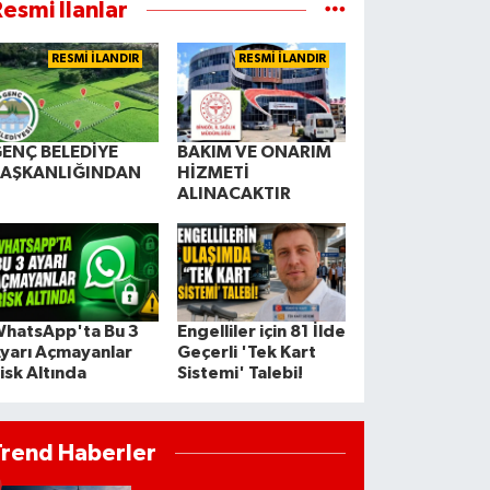
esmi İlanlar
RESMİ İLANDIR
RESMİ İLANDIR
ENÇ BELEDİYE
BAKIM VE ONARIM
BAŞKANLIĞINDAN
HİZMETİ
ALINACAKTIR
hatsApp'ta Bu 3
Engelliler için 81 İlde
yarı Açmayanlar
Geçerli 'Tek Kart
isk Altında
Sistemi' Talebi!
Trend Haberler