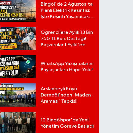
Bingöl'de 2 Ağustos'ta
Planlı Elektrik Kesintisi:
İşte Kesinti Yaşanacak
Yerler
Öğrencilere Aylık 13 Bin
750 TL Burs Desteği!
Başvurular 1 Eylül'de
WhatsApp Yazışmalarını
Paylaşanlara Hapis Yolu!
Arslanbeyli Köyü
Derneği'nden 'Maden
Araması' Tepkisi!
12 Bingölspor'da Yeni
Yönetim Göreve Başladı