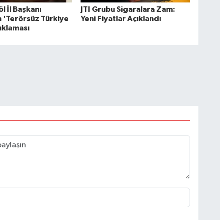
l İl Başkanı
JTI Grubu Sigaralara Zam:
 'Terörsüz Türkiye
Yeni Fiyatlar Açıklandı
ıklaması