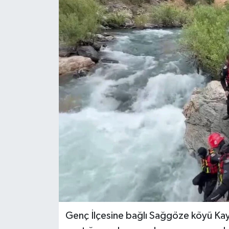
KİĞI
MERKEZ
RESMİ İLANLAR
SAĞLIK
SİYASET
SOLHAN
SPOR
YAYLADERE
Genç İlçesine bağlı Sağgöze köyü Kaym
YEDİSU