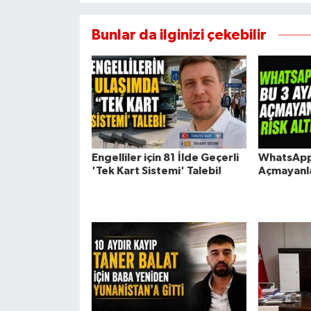
Bunlar da ilginizi çekebilir
Engelliler için 81 İlde Geçerli
WhatsApp'
'Tek Kart Sistemi' Talebi!
Açmayanla