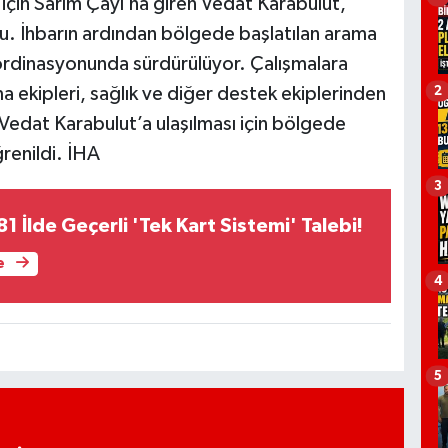
için Sarım Çayı’na giren Vedat Karabulut,
u. İhbarın ardından bölgede başlatılan arama
ordinasyonunda sürdürülüyor. Çalışmalara
2
 ekipleri, sağlık ve diğer destek ekiplerinden
Vedat Karabulut’a ulaşılması için bölgede
renildi. İHA
3
 81 İlde Geçerli 'Tek Kart Sistemi' Talebi!
e
4
5