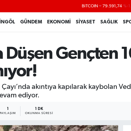
BITCOIN
79.591,74
%-1
DOLAR
45,43620
%0
İNGÖL
GÜNDEM
EKONOMİ
SİYASET
SAĞLIK
SP
EURO
53,38690
%0
STERLİN
61,60380
%0
G.ALTIN
6862,09000
%0
a Düşen Gençten 
BİST100
14.598,00
ıyor!
m Çayı’nda akıntıya kapılarak kaybolan Ve
evam ediyor.
1
1 DK
PAYLAŞIM
OKUNMA SÜRESI