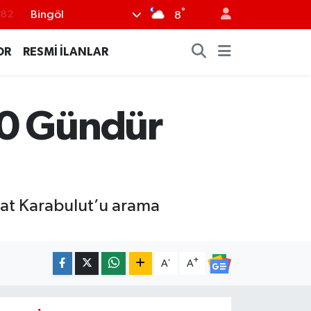
.82
°
Bingöl
8
.02
OR
RESMİ İLANLAR
.19
.18
.19
10 Gündür
%0
dat Karabulut’u arama
-
+
A
A