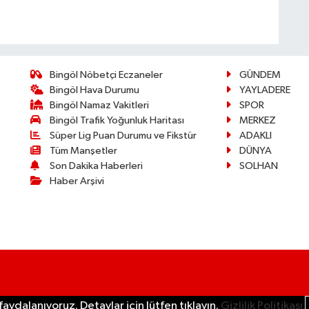
Bingöl Nöbetçi Eczaneler
GÜNDEM
Bingöl Hava Durumu
YAYLADERE
Bingöl Namaz Vakitleri
SPOR
Bingöl Trafik Yoğunluk Haritası
MERKEZ
Süper Lig Puan Durumu ve Fikstür
ADAKLI
Tüm Manşetler
DÜNYA
Son Dakika Haberleri
SOLHAN
Haber Arşivi
aydalanıyoruz. Detaylar için lütfen tıklayın.
Gizlilik Politikası