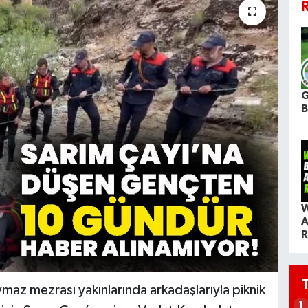
R
G
W
A
R
az mezrası yakınlarında arkadaşlarıyla piknik
1