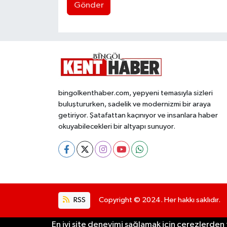
Gönder
bingolkenthaber.com, yepyeni temasıyla sizleri
buluştururken, sadelik ve modernizmi bir araya
getiriyor. Şatafattan kaçınıyor ve insanlara haber
okuyabilecekleri bir altyapı sunuyor.
RSS
Copyright © 2024. Her hakkı saklıdır.
En iyi site deneyimi sağlamak için çerezlerden f