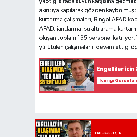
yaptığı sırada suyun karşısına geçmek 
akıntıya kapılarak gözden kaybolmuşt
kurtarma çalışmaları, Bingöl AFAD ko
AFAD, jandarma, su altı arama kurtarma
oluşan toplam 135 personel katılıyor. 
yürütülen çalışmaların devam ettiği öğ
Engelliler için
İçeriği Görüntül
EDITÖRÜN SEÇTIĞI