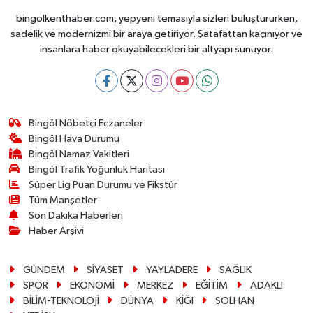
bingolkenthaber.com, yepyeni temasıyla sizleri buluştururken,
sadelik ve modernizmi bir araya getiriyor. Şatafattan kaçınıyor ve
insanlara haber okuyabilecekleri bir altyapı sunuyor.
Bingöl Nöbetçi Eczaneler
Bingöl Hava Durumu
Bingöl Namaz Vakitleri
Bingöl Trafik Yoğunluk Haritası
Süper Lig Puan Durumu ve Fikstür
Tüm Manşetler
Son Dakika Haberleri
Haber Arşivi
GÜNDEM
SİYASET
YAYLADERE
SAĞLIK
SPOR
EKONOMİ
MERKEZ
EĞİTİM
ADAKLI
BİLİM-TEKNOLOJİ
DÜNYA
KİĞI
SOLHAN