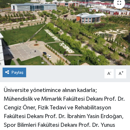
KİĞI
MERKEZ
RESMİ İLANLAR
SAĞLIK
SİYASET
Paylaş
-
+
A
A
SOLHAN
Üniversite yönetimince alınan kadarla;
Mühendislik ve Mimarlık Fakültesi Dekanı Prof. Dr.
SPOR
Cengiz Öner, Fizik Tedavi ve Rehabilitasyon
YAYLADERE
Fakültesi Dekanı Prof. Dr. İbrahim Yasin Erdoğan,
Spor Bilimleri Fakültesi Dekanı Prof. Dr. Yunus
YEDİSU