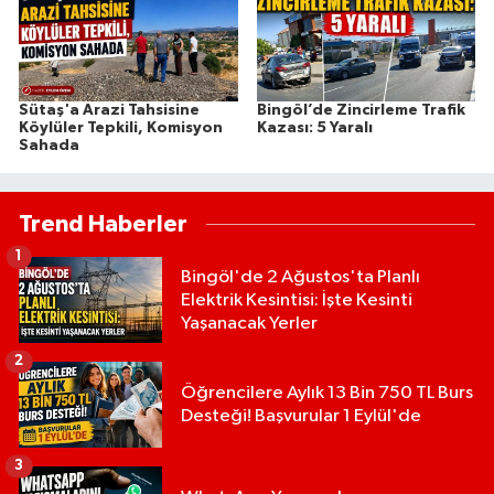
Sütaş'a Arazi Tahsisine
Bingöl’de Zincirleme Trafik
Köylüler Tepkili, Komisyon
Kazası: 5 Yaralı
Sahada
Trend Haberler
1
Bingöl'de 2 Ağustos'ta Planlı
Elektrik Kesintisi: İşte Kesinti
Yaşanacak Yerler
2
Öğrencilere Aylık 13 Bin 750 TL Burs
Desteği! Başvurular 1 Eylül'de
3