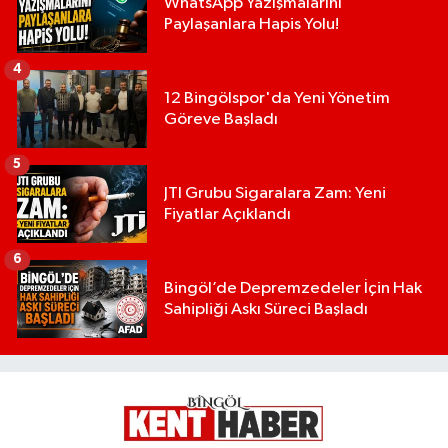
WhatsApp Yazışmalarını
Paylaşanlara Hapis Yolu!
4
12 Bingölspor'da Yeni Yönetim
Göreve Başladı
5
JTI Grubu Sigaralara Zam: Yeni
Fiyatlar Açıklandı
6
Bingöl’de Depremzedeler İçin Hak
Sahipliği Askı Süreci Başladı