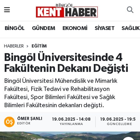
ADAKLI
Bingöl Nöbetçi Eczaneler
BİNGÖL
GÜNDEM
EKONOMİ
SİYASET
SAĞLIK
BİLİM-TEKNOLOJİ
Bingöl Hava Durumu
HABERLER
EĞITIM
Bingöl Üniversitesinde 4
DÜNYA
Bingöl Namaz Vakitleri
Fakültenin Dekanı Değişti
EĞİTİM
Bingöl Trafik Yoğunluk Haritası
Bingöl Üniversitesi Mühendislik ve Mimarlık
EKONOMİ
Süper Lig Puan Durumu ve Fikstür
Fakültesi, Fizik Tedavi ve Rehabilitasyon
Fakültesi, Spor Bilimleri Fakültesi ve Sağlık
GENÇ
Tüm Manşetler
Bilimleri Fakültesinin dekanları değişti.
GÜNDEM
Son Dakika Haberleri
ÖMER ŞANLI
19.06.2025 - 14:08
19.06.2025 - 19:59
EDITÖR
YAYINLANMA
GÜNCELLEME
KARLIOVA
Haber Arşivi