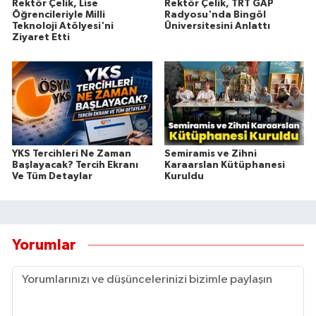
Rektör Çelik, Lise
Rektör Çelik, TRT GAP
Öğrencileriyle Milli
Radyosu'nda Bingöl
Teknoloji Atölyesi'ni
Üniversitesini Anlattı
Ziyaret Etti
YKS Tercihleri Ne Zaman
Semiramis ve Zihni
Başlayacak? Tercih Ekranı
Karaarslan Kütüphanesi
Ve Tüm Detaylar
Kuruldu
Yorumlar