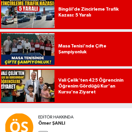
Bingöl’de Zincirleme Trafik
Kazası: 5 Yaralı
Masa Tenisi'nde Çifte
Şampiyonluk
Vali Çelik'ten 425 Öğrencinin
Öğrenim Gördüğü Kur'an
Kursu'na Ziyaret
EDITÖR HAKKINDA
Ömer ŞANLI