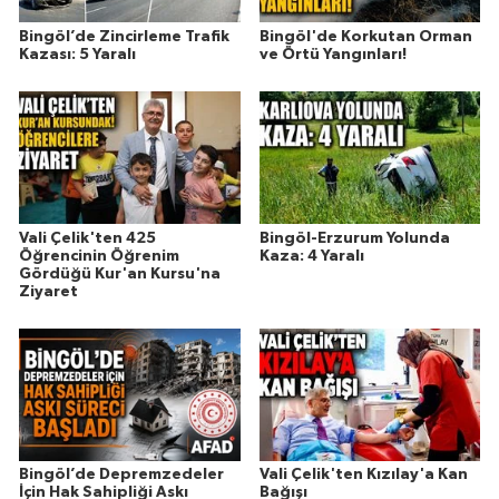
Bingöl’de Zincirleme Trafik
Bingöl'de Korkutan Orman
Kazası: 5 Yaralı
ve Örtü Yangınları!
Vali Çelik'ten 425
Bingöl-Erzurum Yolunda
Öğrencinin Öğrenim
Kaza: 4 Yaralı
Gördüğü Kur'an Kursu'na
Ziyaret
Bingöl’de Depremzedeler
Vali Çelik'ten Kızılay'a Kan
İçin Hak Sahipliği Askı
Bağışı