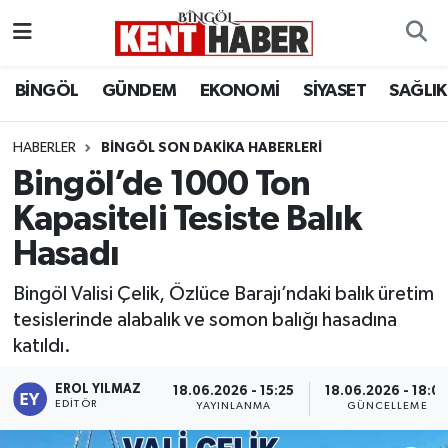
ADAKLI
Bingöl Nöbetçi Eczaneler
BİNGÖL
GÜNDEM
EKONOMİ
SİYASET
SAĞLIK
BİLİM-TEKNOLOJİ
Bingöl Hava Durumu
HABERLER
BINGÖL SON DAKIKA HABERLERI
Bingöl’de 1000 Ton
DÜNYA
Bingöl Namaz Vakitleri
Kapasiteli Tesiste Balık
EĞİTİM
Bingöl Trafik Yoğunluk Haritası
Hasadı
EKONOMİ
Süper Lig Puan Durumu ve Fikstür
Bingöl Valisi Çelik, Özlüce Barajı’ndaki balık üretim
tesislerinde alabalık ve somon balığı hasadına
GENÇ
Tüm Manşetler
katıldı.
GÜNDEM
Son Dakika Haberleri
EROL YILMAZ
18.06.2026 - 15:25
18.06.2026 - 18:0
EDITÖR
YAYINLANMA
GÜNCELLEME
KARLIOVA
Haber Arşivi