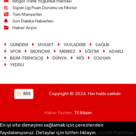
Bingöl Trafik Yoğunluk Haritası
Süper Lig Puan Durumu ve Fikstür
Tüm Manşetler
Son Dakika Haberleri
Haber Arşivi
GÜNDEM
SİYASET
YAYLADERE
SAĞLIK
SPOR
EKONOMİ
MERKEZ
EĞİTİM
ADAKLI
BİLİM-TEKNOLOJİ
DÜNYA
KİĞI
SOLHAN
YEDİSU
RSS
Copyright © 2024. Her hakkı saklıdır.
Haber Yazılımı:
TE Bilişim
En iyi site deneyimi sağlamak için çerezlerden
faydalanıyoruz. Detaylar için lütfen tıklayın.
Gizlilik Politikası