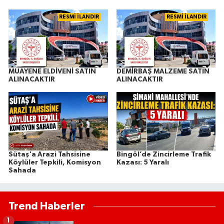
RESMİ İLANDIR
RESMİ İLANDIR
MUAYENE ELDİVENİ SATIN
DEMİRBAŞ MALZEME SATIN
ALINACAKTIR
ALINACAKTIR
Sütaş'a Arazi Tahsisine
Bingöl’de Zincirleme Trafik
Köylüler Tepkili, Komisyon
Kazası: 5 Yaralı
Sahada
Trend Haberler
1