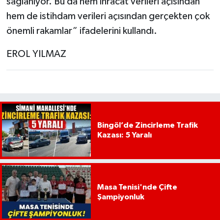
sağlanıyor. Bu da hem ihracat verileri açısından
hem de istihdam verileri açısından gerçekten çok
önemli rakamlar” ifadelerini kullandı.
EROL YILMAZ
Bingöl’de Zincirleme Trafik
Kazası: 5 Yaralı
Masa Tenisi'nde Çifte
Şampiyonluk