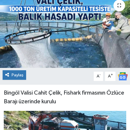
KİĞI
MERKEZ
RESMİ İLANLAR
SAĞLIK
SİYASET
Paylaş
-
+
A
A
SOLHAN
Bingöl Valisi Cahit Çelik, Fishark firmasının Özlüce
SPOR
Barajı üzerinde kurulu
YAYLADERE
YEDİSU