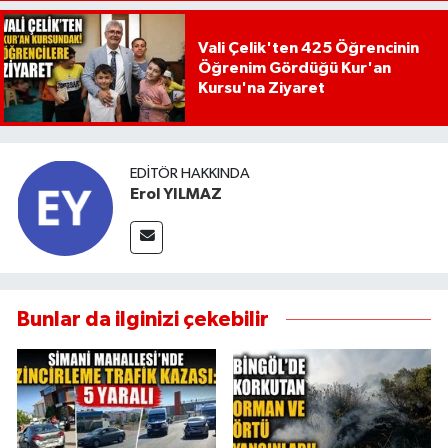
Vali Çelik'ten 425 Öğrencinin
Öğrenim Gördüğü Kur'an
Kursu'na Ziyaret
EDITÖR HAKKINDA
Erol YILMAZ
Bunlar da ilginizi çekebilir