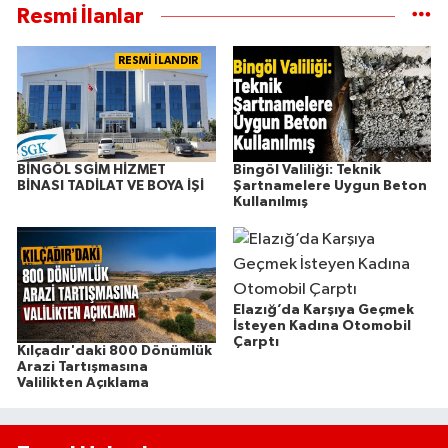
Resmi İlanlar
RESMİ İLANDIR
BİNGÖL SGİM HİZMET
Bingöl Valiliği: Teknik
BİNASI TADİLAT VE BOYA İŞİ
Şartnamelere Uygun Beton
Kullanılmış
Elazığ’da Karşıya Geçmek
İsteyen Kadına Otomobil
Çarptı
Kılçadır'daki 800 Dönümlük
Arazi Tartışmasına
Valilikten Açıklama