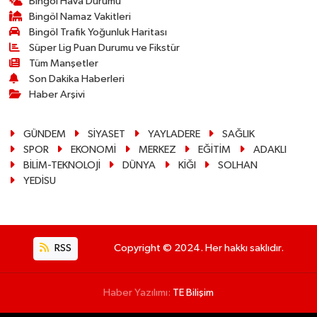
Bingöl Hava Durumu
Bingöl Namaz Vakitleri
Bingöl Trafik Yoğunluk Haritası
Süper Lig Puan Durumu ve Fikstür
Tüm Manşetler
Son Dakika Haberleri
Haber Arşivi
GÜNDEM
SİYASET
YAYLADERE
SAĞLIK
SPOR
EKONOMİ
MERKEZ
EĞİTİM
ADAKLI
BİLİM-TEKNOLOJİ
DÜNYA
KİĞI
SOLHAN
YEDİSU
RSS
Copyright © 2024. Her hakkı saklıdır.
Haber Yazılımı:
TE Bilişim