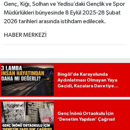
Genç, Kiğı, Solhan ve Yedisu’daki Gençlik ve Spor
Müdürlükleri bünyesinde 8 Eylül 2025-28 Şubat
2026 tarihleri arasında istihdam edilecek.
HABER MERKEZİ
Bingöl’de Karayolunda
Aydınlatması Olmayan Yaya
Geçidi, Kazalara Davetiye
Çıkarıyor!
Genç İnönü Ortaokulu İçin
‘Denetim Yapılsın’ Çağrısı!