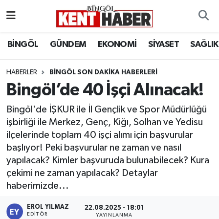
ADAKLI
Bingöl Nöbetçi Eczaneler
BİNGÖL
GÜNDEM
EKONOMİ
SİYASET
SAĞLIK
BİLİM-TEKNOLOJİ
Bingöl Hava Durumu
HABERLER
BINGÖL SON DAKIKA HABERLERI
Bingöl’de 40 İşçi Alınacak!
DÜNYA
Bingöl Namaz Vakitleri
Bingöl'de İŞKUR ile İl Gençlik ve Spor Müdürlüğü
EĞİTİM
Bingöl Trafik Yoğunluk Haritası
işbirliği ile Merkez, Genç, Kiğı, Solhan ve Yedisu
ilçelerinde toplam 40 işçi alımı için başvurular
EKONOMİ
Süper Lig Puan Durumu ve Fikstür
başlıyor! Peki başvurular ne zaman ve nasıl
yapılacak? Kimler başvuruda bulunabilecek? Kura
GENÇ
Tüm Manşetler
çekimi ne zaman yapılacak? Detaylar
haberimizde...
GÜNDEM
Son Dakika Haberleri
EROL YILMAZ
22.08.2025 - 18:01
KARLIOVA
Haber Arşivi
EDITÖR
YAYINLANMA