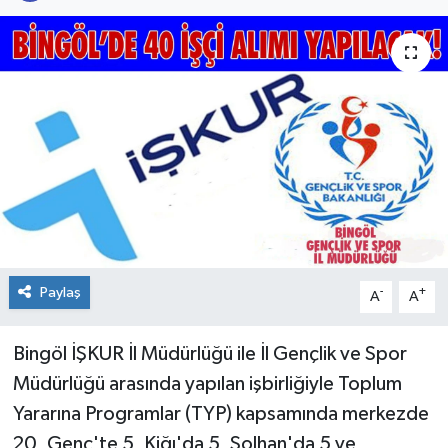
KİĞI
MERKEZ
RESMİ İLANLAR
SAĞLIK
SİYASET
SOLHAN
Paylaş
-
+
A
A
SPOR
Bingöl İŞKUR İl Müdürlüğü ile İl Gençlik ve Spor
Müdürlüğü arasında yapılan işbirliğiyle Toplum
YAYLADERE
Yararına Programlar (TYP) kapsamında merkezde
20, Genç'te 5, Kiğı'da 5, Solhan'da 5 ve
YEDİSU