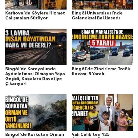
Karlıova’da Köylere Hizmet
Bingöl Üniversitesi’nde
Çalışmaları Sürüyor
Geleneksel Bal Hasadı
Bingöl’de Karayolunda
Bingöl’de Zincirleme Trafik
Aydınlatması Olmayan Yaya
Kazası: 5 Yaralı
Geçidi, Kazalara Davetiye
Çıkarıyor!
Bingöl'de Korkutan Orman
Vali Çelik'ten 425