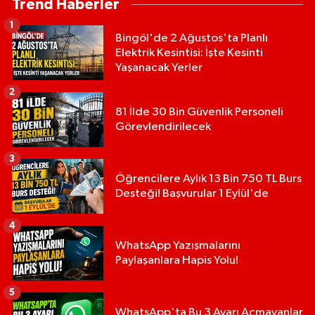
Trend Haberler
1
Bingöl'de 2 Ağustos'ta Planlı
Elektrik Kesintisi: İşte Kesinti
Yaşanacak Yerler
2
81 İlde 30 Bin Güvenlik Personeli
Görevlendirilecek
3
Öğrencilere Aylık 13 Bin 750 TL Burs
Desteği! Başvurular 1 Eylül'de
4
WhatsApp Yazışmalarını
Paylaşanlara Hapis Yolu!
5
WhatsApp'ta Bu 3 Ayarı Açmayanlar