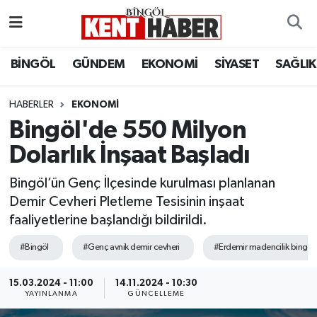
ADAKLI
Bingöl Nöbetçi Eczaneler
BİNGÖL
GÜNDEM
EKONOMİ
SİYASET
SAĞLIK
BİLİM-TEKNOLOJİ
Bingöl Hava Durumu
HABERLER
EKONOMI
Bingöl'de 550 Milyon
DÜNYA
Bingöl Namaz Vakitleri
Dolarlık İnşaat Başladı
EĞİTİM
Bingöl Trafik Yoğunluk Haritası
Bingöl’ün Genç İlçesinde kurulması planlanan
EKONOMİ
Süper Lig Puan Durumu ve Fikstür
Demir Cevheri Pletleme Tesisinin inşaat
faaliyetlerine başlandığı bildirildi.
GENÇ
Tüm Manşetler
#Bingöl
#Genç avnik demir cevheri
#Erdemir madencilik bingöl
GÜNDEM
Son Dakika Haberleri
15.03.2024 - 11:00
14.11.2024 - 10:30
YAYINLANMA
GÜNCELLEME
KARLIOVA
Haber Arşivi