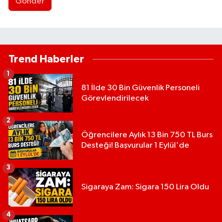
Gönder
Trend Haberler
1
81 İlde 30 Bin Güvenlik Personeli
Görevlendirilecek
2
Öğrencilere Aylık 13 Bin 750 TL Burs
Desteği! Başvurular 1 Eylül'de
3
Sigaraya Zam: Sigara 150 Lira Oldu
4