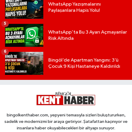
WhatsApp Yazışmalarını
Paylaşanlara Hapis Yolu!
5
WhatsApp'ta Bu 3 Ayarı Açmayanlar
Risk Altında
6
Bingöl’de Apartman Yangını: 3’ü
Çocuk 9 Kişi Hastaneye Kaldırıldı
bingolkenthaber.com, yepyeni temasıyla sizleri buluştururken,
sadelik ve modernizmi bir araya getiriyor. Şatafattan kaçınıyor ve
insanlara haber okuyabilecekleri bir altyapı sunuyor.