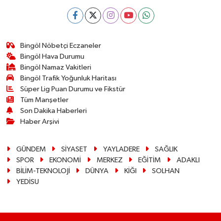
Bingöl Nöbetçi Eczaneler
Bingöl Hava Durumu
Bingöl Namaz Vakitleri
Bingöl Trafik Yoğunluk Haritası
Süper Lig Puan Durumu ve Fikstür
Tüm Manşetler
Son Dakika Haberleri
Haber Arşivi
GÜNDEM
SİYASET
YAYLADERE
SAĞLIK
SPOR
EKONOMİ
MERKEZ
EĞİTİM
ADAKLI
BİLİM-TEKNOLOJİ
DÜNYA
KİĞI
SOLHAN
YEDİSU