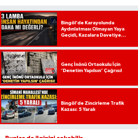
Bingöl’de Karayolunda
Aydınlatması Olmayan Yaya
Geçidi, Kazalara Davetiye
Çıkarıyor!
Genç İnönü Ortaokulu İçin
‘Denetim Yapılsın’ Çağrısı!
Bingöl’de Zincirleme Trafik
Kazası: 5 Yaralı