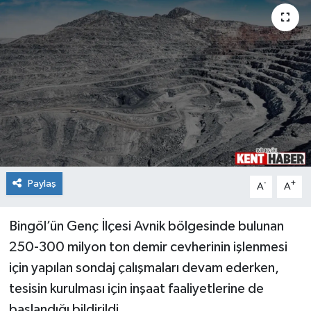
KİĞI
MERKEZ
RESMİ İLANLAR
SAĞLIK
SİYASET
Paylaş
-
+
A
A
SOLHAN
Bingöl’ün Genç İlçesi Avnik bölgesinde bulunan
SPOR
250-300 milyon ton demir cevherinin işlenmesi
için yapılan sondaj çalışmaları devam ederken,
YAYLADERE
tesisin kurulması için inşaat faaliyetlerine de
YEDİSU
başlandığı bildirildi.