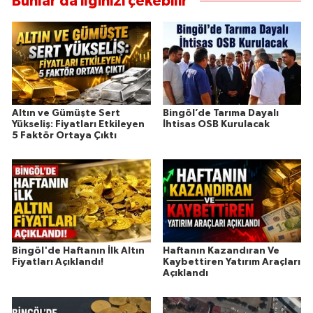
Bunlar da ilginizi çekebilir
Altın ve Gümüşte Sert
Bingöl’de Tarıma Dayalı
Yükseliş: Fiyatları Etkileyen
İhtisas OSB Kurulacak
5 Faktör Ortaya Çıktı
Bingöl'de Haftanın İlk Altın
Haftanın Kazandıran Ve
Fiyatları Açıklandı!
Kaybettiren Yatırım Araçları
Açıklandı