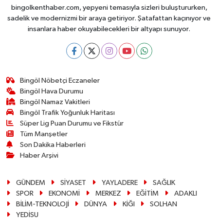
bingolkenthaber.com, yepyeni temasıyla sizleri buluştururken,
sadelik ve modernizmi bir araya getiriyor. Şatafattan kaçınıyor ve
insanlara haber okuyabilecekleri bir altyapı sunuyor.
Bingöl Nöbetçi Eczaneler
Bingöl Hava Durumu
Bingöl Namaz Vakitleri
Bingöl Trafik Yoğunluk Haritası
Süper Lig Puan Durumu ve Fikstür
Tüm Manşetler
Son Dakika Haberleri
Haber Arşivi
GÜNDEM
SİYASET
YAYLADERE
SAĞLIK
SPOR
EKONOMİ
MERKEZ
EĞİTİM
ADAKLI
BİLİM-TEKNOLOJİ
DÜNYA
KİĞI
SOLHAN
YEDİSU