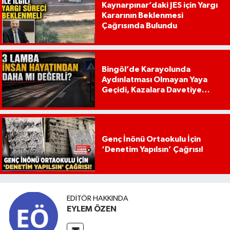
Kaynarpınar’daki JES için Yargı
Kararının Beklenmesi
Çağrısında Bulundu
Bingöl’de Karayolunda
Aydınlatması Olmayan Yaya
Geçidi, Kazalara Davetiye
Çıkarıyor!
Genç İnönü Ortaokulu İçin
‘Denetim Yapılsın’ Çağrısı!
EDITÖR HAKKINDA
EYLEM ÖZEN