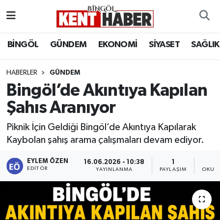
ADAKLI
Bingöl Nöbetçi Eczaneler
BİNGÖL
GÜNDEM
EKONOMİ
SİYASET
SAĞLIK
BİLİM-TEKNOLOJİ
Bingöl Hava Durumu
HABERLER
GÜNDEM
Bingöl’de Akıntıya Kapılan
DÜNYA
Bingöl Namaz Vakitleri
Şahıs Aranıyor
EĞİTİM
Bingöl Trafik Yoğunluk Haritası
Piknik İçin Geldiği Bingöl’de Akıntıya Kapılarak
EKONOMİ
Süper Lig Puan Durumu ve Fikstür
Kaybolan şahış arama çalışmaları devam ediyor.
EYLEM ÖZEN
GENÇ
Tüm Manşetler
16.06.2026 - 10:38
1
EDITÖR
YAYINLANMA
PAYLAŞIM
OKUNM
GÜNDEM
Son Dakika Haberleri
KARLIOVA
Haber Arşivi