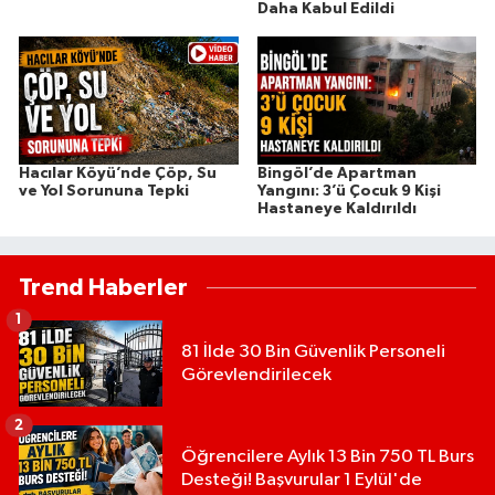
Daha Kabul Edildi
Hacılar Köyü’nde Çöp, Su
Bingöl’de Apartman
ve Yol Sorununa Tepki
Yangını: 3’ü Çocuk 9 Kişi
Hastaneye Kaldırıldı
Trend Haberler
1
81 İlde 30 Bin Güvenlik Personeli
Görevlendirilecek
2
Öğrencilere Aylık 13 Bin 750 TL Burs
Desteği! Başvurular 1 Eylül'de