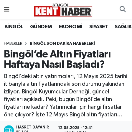
ADAKLI
Bingöl Nöbetçi Eczaneler
BİNGÖL
GÜNDEM
EKONOMİ
SİYASET
SAĞLIK
BİLİM-TEKNOLOJİ
Bingöl Hava Durumu
HABERLER
BINGÖL SON DAKIKA HABERLERI
Bingöl’de Altın Fiyatları
DÜNYA
Bingöl Namaz Vakitleri
Haftaya Nasıl Başladı?
EĞİTİM
Bingöl Trafik Yoğunluk Haritası
Bingöl’deki altın yatırımcıları, 12 Mayıs 2025 tarihi
EKONOMİ
Süper Lig Puan Durumu ve Fikstür
itibarıyla altın fiyatlarındaki son durumu yakından
izliyor. Bingöl Kuyumcular Derneği, güncel
GENÇ
Tüm Manşetler
fiyatları açıkladı. Peki, bugün Bingöl’de altın
fiyatları ne kadar? Yatırımcılar için hangi fırsatlar
GÜNDEM
Son Dakika Haberleri
öne çıkıyor? İşte 12 Mayıs Bingöl altın fiyatları…
KARLIOVA
Haber Arşivi
HASRET DAYANIR
12.05.2025 - 12:41
EDITÖR