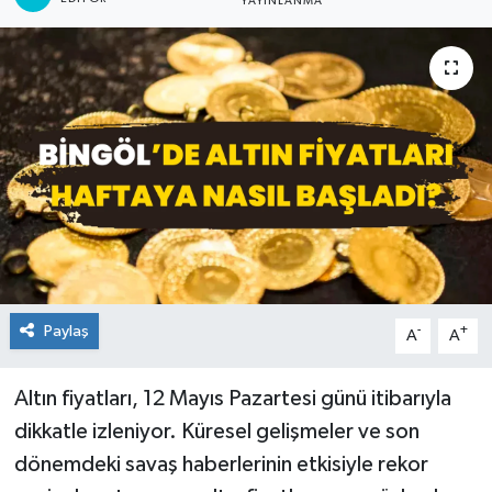
YAYINLANMA
KİĞI
MERKEZ
RESMİ İLANLAR
SAĞLIK
SİYASET
SOLHAN
Paylaş
-
+
A
A
SPOR
Altın fiyatları, 12 Mayıs Pazartesi günü itibarıyla
dikkatle izleniyor. Küresel gelişmeler ve son
YAYLADERE
dönemdeki savaş haberlerinin etkisiyle rekor
YEDİSU