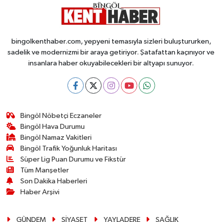
bingolkenthaber.com, yepyeni temasıyla sizleri buluştururken,
sadelik ve modernizmi bir araya getiriyor. Şatafattan kaçınıyor ve
insanlara haber okuyabilecekleri bir altyapı sunuyor.
Bingöl Nöbetçi Eczaneler
Bingöl Hava Durumu
Bingöl Namaz Vakitleri
Bingöl Trafik Yoğunluk Haritası
Süper Lig Puan Durumu ve Fikstür
Tüm Manşetler
Son Dakika Haberleri
Haber Arşivi
GÜNDEM
SİYASET
YAYLADERE
SAĞLIK