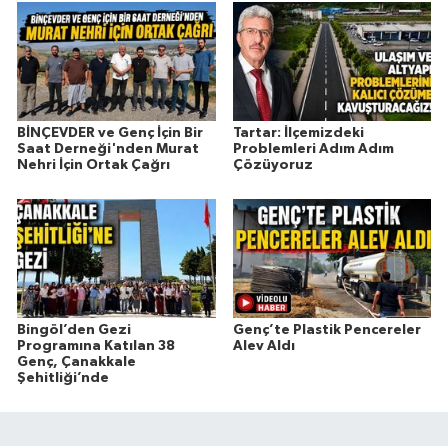
BİNÇEVDER ve Genç İçin Bir
Tartar: İlçemizdeki
Saat Derneği'nden Murat
Problemleri Adım Adım
Nehri İçin Ortak Çağrı
Çözüyoruz
Bingöl’den Gezi
Genç’te Plastik Pencereler
Programına Katılan 38
Alev Aldı
Genç, Çanakkale
Şehitliği’nde