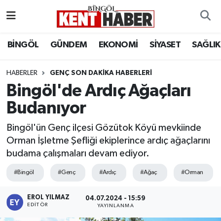
ADAKLI
Bingöl Nöbetçi Eczaneler
BİNGÖL
GÜNDEM
EKONOMİ
SİYASET
SAĞLIK
BİLİM-TEKNOLOJİ
Bingöl Hava Durumu
HABERLER
GENÇ SON DAKIKA HABERLERI
Bingöl'de Ardıç Ağaçları
DÜNYA
Bingöl Namaz Vakitleri
Budanıyor
EĞİTİM
Bingöl Trafik Yoğunluk Haritası
Bingöl'ün Genç ilçesi Gözütok Köyü mevkiinde
EKONOMİ
Süper Lig Puan Durumu ve Fikstür
Orman İşletme Şefliği ekiplerince ardıç ağaçlarını
budama çalışmaları devam ediyor.
GENÇ
Tüm Manşetler
#Bingöl
#Genç
#Ardıç
#Ağaç
#Orman
GÜNDEM
Son Dakika Haberleri
EROL YILMAZ
04.07.2024 - 15:59
EDITÖR
YAYINLANMA
KARLIOVA
Haber Arşivi