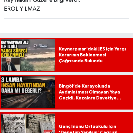
EROL YILMAZ
Kaynarpınar’daki JES için Yargı
Kararının Beklenmesi
Çağrısında Bulundu
Bingöl’de Karayolunda
Aydınlatması Olmayan Yaya
Geçidi, Kazalara Davetiye
Çıkarıyor!
Genç İnönü Ortaokulu İçin
‘Denetim Yapılsın’ Çağrısı!