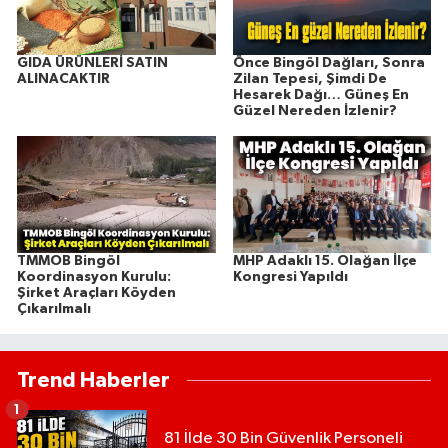
GIDA ÜRÜNLERİ SATIN
Önce Bingöl Dağları, Sonra
ALINACAKTIR
Zilan Tepesi, Şimdi De
Hesarek Dağı… Güneş En
Güzel Nereden İzlenir?
TMMOB Bingöl
MHP Adaklı 15. Olağan İlçe
Koordinasyon Kurulu:
Kongresi Yapıldı
Şirket Araçları Köyden
Çıkarılmalı
Trend Haberler
1
81 İlde 30 Bin Güvenlik Personeli