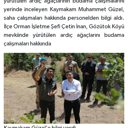
yürütülen ardıç ağaçlarının budama çalışmalarını
yerinde inceleyen Kaymakam Muhammet Güzel,
saha çalışmaları hakkında personelden bilgi aldı.
İlçe Orman İşletme Şefi Çetin İnan, Gözütok Köyü
mevkiinde yürütülen ardıç ağaçlarını budama
çalışmaları hakkında
Kaymakam Güzel'e bilgi verdi.