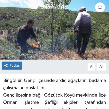
KİĞI
MERKEZ
RESMİ İLANLAR
SAĞLIK
SİYASET
Paylaş
-
+
A
A
SOLHAN
Bingöl'ün Genç ilçesinde ardıç ağaçlarını budama
SPOR
çalışmaları başlatıldı.
Genç ilçesine bağlı Gözütok Köyü mevkiinde İlçe
YAYLADERE
Orman İşletme Şefliği ekipleri tarafından
YEDİSU