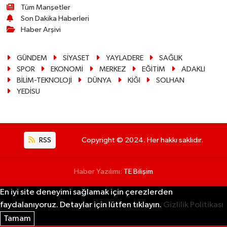
Tüm Manşetler
Son Dakika Haberleri
Haber Arşivi
GÜNDEM
SİYASET
YAYLADERE
SAĞLIK
SPOR
EKONOMİ
MERKEZ
EĞİTİM
ADAKLI
BİLİM-TEKNOLOJİ
DÜNYA
KİĞI
SOLHAN
YEDİSU
RSS
Copyright © 2024. Her hakkı saklıdır.
Haber Yazılımı:
TE Bilişim
En iyi site deneyimi sağlamak için çerezlerden
faydalanıyoruz. Detaylar için lütfen tıklayın.
Gizlilik Politikası
Tamam