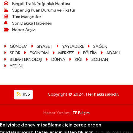
Bingöl Trafik Yoğunluk Haritası
Süper Lig Puan Durumu ve Fikstür
Tüm Manşetler
Son Dakika Haberleri
Haber Arşivi
GÜNDEM
SİYASET
YAYLADERE
SAĞLIK
SPOR
EKONOMİ
MERKEZ
EĞİTİM
ADAKLI
BİLİM-TEKNOLOJİ
DÜNYA
KİĞI
SOLHAN
YEDİSU
RSS
Copyright © 2024. Her hakkı saklıdır.
Haber Yazılımı:
TE Bilişim
En iyi site deneyimi sağlamak için çerezlerden
faydalanıyoruz. Detaylar için lütfen tıklayın.
Gizlilik Politikası