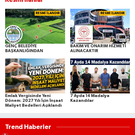
RESMİ İLANDIR
RESMİ İLANDIR
GENÇ BELEDİYE
BAKIM VE ONARIM HİZMETİ
BAŞKANLIĞINDAN
ALINACAKTIR
Emlak Vergisinde Yeni
7 Ayda 14 Madalya
Dönem: 2027 Yılı İçin İnşaat
Kazandılar
Maliyet Bedelleri Açıklandı
Trend Haberler