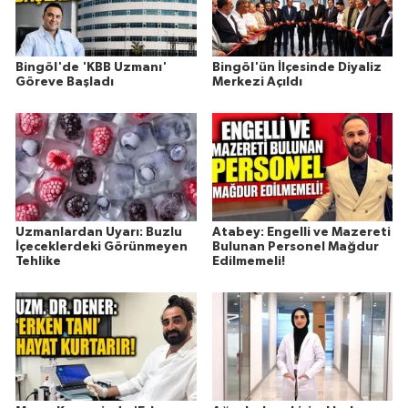
Bingöl'de 'KBB Uzmanı'
Bingöl'ün İlçesinde Diyaliz
Göreve Başladı
Merkezi Açıldı
Uzmanlardan Uyarı: Buzlu
Atabey: Engelli ve Mazereti
İçeceklerdeki Görünmeyen
Bulunan Personel Mağdur
Tehlike
Edilmemeli!