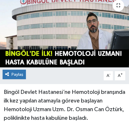
KİĞI
MERKEZ
RESMİ İLANLAR
SAĞLIK
SİYASET
Paylaş
-
+
A
A
SOLHAN
Bingöl Devlet Hastanesi’ne Hemotoloji branşında
SPOR
ilk kez yapılan atamayla göreve başlayan
Hemotoloji Uzmanı Uzm. Dr. Osman Can Öztürk,
YAYLADERE
poliklinikte hasta kabulüne başladı.
YEDİSU