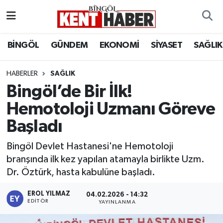
ADAKLI
Bingöl Nöbetçi Eczaneler
BİNGÖL
GÜNDEM
EKONOMİ
SİYASET
SAĞLIK
BİLİM-TEKNOLOJİ
Bingöl Hava Durumu
HABERLER
SAĞLIK
Bingöl’de Bir İlk!
DÜNYA
Bingöl Namaz Vakitleri
Hemotoloji Uzmanı Göreve
EĞİTİM
Bingöl Trafik Yoğunluk Haritası
Başladı
EKONOMİ
Süper Lig Puan Durumu ve Fikstür
Bingöl Devlet Hastanesi'ne Hemotoloji
branşında ilk kez yapılan atamayla birlikte Uzm.
GENÇ
Tüm Manşetler
Dr. Öztürk, hasta kabulüne başladı.
GÜNDEM
Son Dakika Haberleri
EROL YILMAZ
04.02.2026 - 14:32
EDITÖR
YAYINLANMA
KARLIOVA
Haber Arşivi