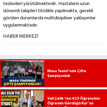
tedavileri yürütülmektedir. Hastaların uzun
dönemli takipleri titizlikle yapılmakta, gerekli
görülen durumlarda multidisipliner yaklaşımlar
uygulanmaktadır.
HABER MERKEZİ
Masa Tenisi'nde Çifte
Şampiyonluk
Vali Çelik'ten 425 Öğrencinin
Öğrenim Gördüğü Kur'an