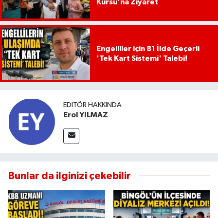
Kursu'na Ziyaret
Engelliler için 81 İlde Geçerli
'Tek Kart Sistemi' Talebi!
EDITÖR HAKKINDA
Erol YILMAZ
Bunlar da ilginizi çekebilir