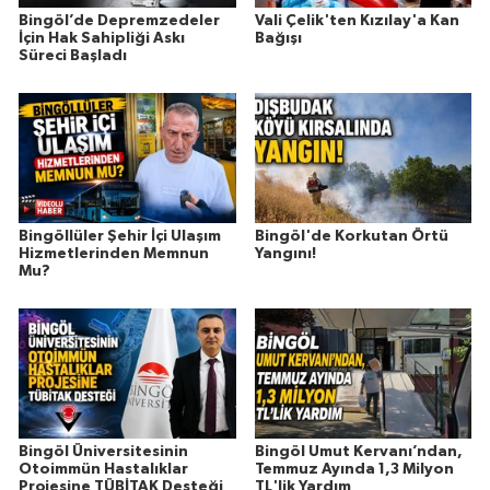
Bingöl’de Depremzedeler
Vali Çelik'ten Kızılay'a Kan
İçin Hak Sahipliği Askı
Bağışı
Süreci Başladı
Bingöllüler Şehir İçi Ulaşım
Bingöl'de Korkutan Örtü
Hizmetlerinden Memnun
Yangını!
Mu?
Bingöl Üniversitesinin
Bingöl Umut Kervanı’ndan,
Otoimmün Hastalıklar
Temmuz Ayında 1,3 Milyon
Projesine TÜBİTAK Desteği
TL'lik Yardım