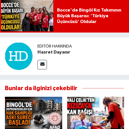
Bocce'de Bingöl Kız Takımının
Büyük Başarısı: 'Türkiye
Üçüncüsü' Oldular
EDITÖR HAKKINDA
Hasret Dayanır
Bunlar da ilginizi çekebilir