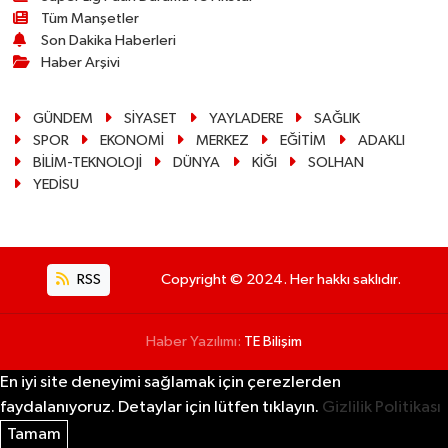
Tüm Manşetler
Son Dakika Haberleri
Haber Arşivi
GÜNDEM
SİYASET
YAYLADERE
SAĞLIK
SPOR
EKONOMİ
MERKEZ
EĞİTİM
ADAKLI
BİLİM-TEKNOLOJİ
DÜNYA
KİĞI
SOLHAN
YEDİSU
RSS
Copyright © 2024. Her hakkı saklıdır.
Haber Yazılımı:
TE Bilişim
En iyi site deneyimi sağlamak için çerezlerden
faydalanıyoruz. Detaylar için lütfen tıklayın.
Gizlilik Politikası
Tamam