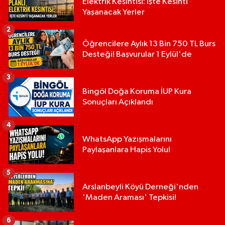
Elektrik Kesintisi: İşte Kesinti
Yaşanacak Yerler
2
Öğrencilere Aylık 13 Bin 750 TL Burs
Desteği! Başvurular 1 Eylül'de
3
Bingöl Doğa Koruma İUP Kura
Sonuçları Açıklandı
4
WhatsApp Yazışmalarını
Paylaşanlara Hapis Yolu!
5
Arslanbeyli Köyü Derneği'nden
'Maden Araması' Tepkisi!
6