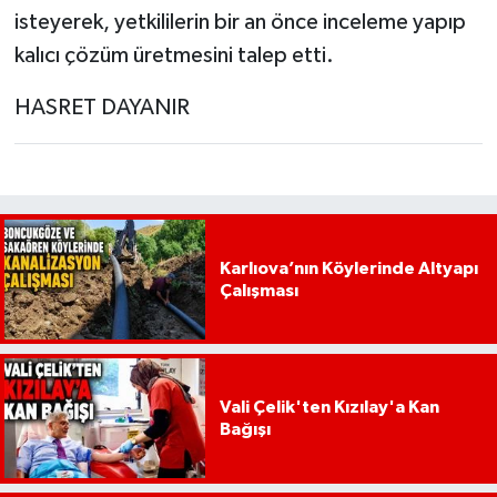
isteyerek, yetkililerin bir an önce inceleme yapıp
kalıcı çözüm üretmesini talep etti.
HASRET DAYANIR
Karlıova’nın Köylerinde Altyapı
Çalışması
Vali Çelik'ten Kızılay'a Kan
Bağışı