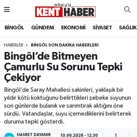
ADAKLI
Bingöl Nöbetçi Eczaneler
BİNGÖL
GÜNDEM
EKONOMİ
SİYASET
SAĞLIK
BİLİM-TEKNOLOJİ
Bingöl Hava Durumu
HABERLER
BINGÖL SON DAKIKA HABERLERI
Bingöl’de Bitmeyen
DÜNYA
Bingöl Namaz Vakitleri
Çamurlu Su Sorunu Tepki
EĞİTİM
Bingöl Trafik Yoğunluk Haritası
Çekiyor
EKONOMİ
Süper Lig Puan Durumu ve Fikstür
Bingöl’de Saray Mahallesi sakinleri, yaklaşık bir
yıldır kötü koktuğunu belirttikleri şebeke suyunun
GENÇ
Tüm Manşetler
son günlerde bulanık ve sarımtırak aktığını öne
sürdü. Vatandaşlar, suyu içemediklerini belirterek
GÜNDEM
Son Dakika Haberleri
duruma tepki gösterdi.
KARLIOVA
Haber Arşivi
HASRET DAYANIR
10.06.2026 - 12:30
1