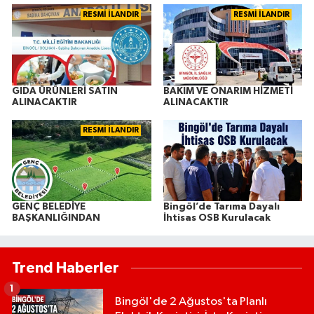
RESMİ İLANDIR
RESMİ İLANDIR
GIDA ÜRÜNLERİ SATIN
BAKIM VE ONARIM HİZMETİ
ALINACAKTIR
ALINACAKTIR
RESMİ İLANDIR
GENÇ BELEDİYE
Bingöl’de Tarıma Dayalı
BAŞKANLIĞINDAN
İhtisas OSB Kurulacak
Trend Haberler
1
Bingöl'de 2 Ağustos'ta Planlı