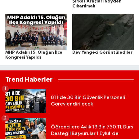
Şirket Araçları Köyden
Çıkarılmalı
MHP Adaklı 15. Olağan İlçe
Dev Yengeci Görüntülediler
Kongresi Yapıldı
Trend Haberler
1
81 İlde 30 Bin Güvenlik Personeli
Görevlendirilecek
2
Öğrencilere Aylık 13 Bin 750 TL Burs
Desteği! Başvurular 1 Eylül'de