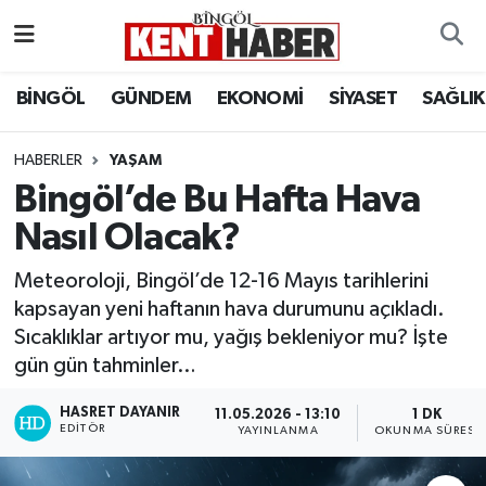
ADAKLI
Bingöl Nöbetçi Eczaneler
BİNGÖL
GÜNDEM
EKONOMİ
SİYASET
SAĞLIK
BİLİM-TEKNOLOJİ
Bingöl Hava Durumu
HABERLER
YAŞAM
Bingöl’de Bu Hafta Hava
DÜNYA
Bingöl Namaz Vakitleri
Nasıl Olacak?
EĞİTİM
Bingöl Trafik Yoğunluk Haritası
Meteoroloji, Bingöl’de 12-16 Mayıs tarihlerini
EKONOMİ
Süper Lig Puan Durumu ve Fikstür
kapsayan yeni haftanın hava durumunu açıkladı.
Sıcaklıklar artıyor mu, yağış bekleniyor mu? İşte
GENÇ
Tüm Manşetler
gün gün tahminler…
GÜNDEM
Son Dakika Haberleri
HASRET DAYANIR
11.05.2026 - 13:10
1 DK
EDITÖR
YAYINLANMA
OKUNMA SÜRESI
KARLIOVA
Haber Arşivi