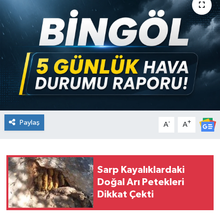
KİĞI
MERKEZ
RESMİ İLANLAR
SAĞLIK
SİYASET
Paylaş
-
+
A
A
SOLHAN
SPOR
Sarp Kayalıklardaki
Doğal Arı Petekleri
YAYLADERE
Dikkat Çekti
YEDİSU