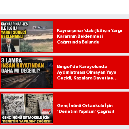
Kaynarpınar’daki JES için Yargı
Kararının Beklenmesi
Çağrısında Bulundu
Bingöl’de Karayolunda
Aydınlatması Olmayan Yaya
Geçidi, Kazalara Davetiye
Çıkarıyor!
Genç İnönü Ortaokulu İçin
‘Denetim Yapılsın’ Çağrısı!