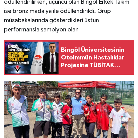
ödüllendirilirken, üçüncü olan Bingöl Erkek Takımı
ise bronz madalya ile ödüllendirildi. Grup
müsabakalarında gösterdikleri üstün
performansla şampiyon olan
Bingöl Üniversitesinin
Otoimmün Hastalıklar
Projesine TÜBİTAK
Desteği