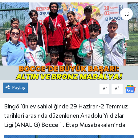
KİĞI
MERKEZ
RESMİ İLANLAR
SAĞLIK
SİYASET
Paylaş
-
+
A
A
SOLHAN
SPOR
Bingöl’ün ev sahipliğinde 29 Haziran-2 Temmuz
tarihleri arasında düzenlenen Anadolu Yıldızlar
YAYLADERE
Ligi (ANALİG) Bocce 1. Etap Müsabakaları’nda
YEDİSU