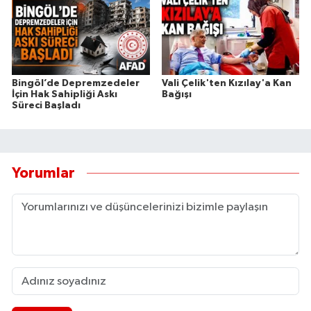
Bingöl’de Depremzedeler
Vali Çelik'ten Kızılay'a Kan
İçin Hak Sahipliği Askı
Bağışı
Süreci Başladı
Yorumlar