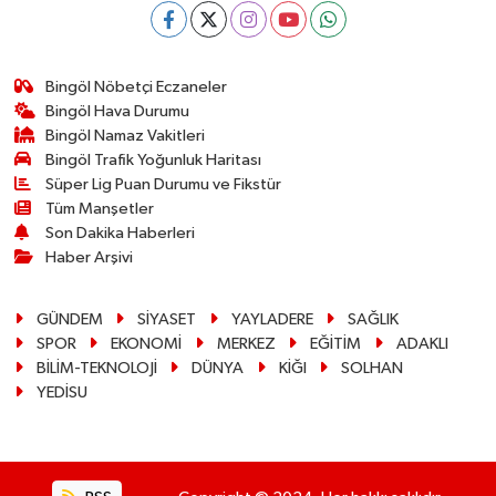
Bingöl Nöbetçi Eczaneler
Bingöl Hava Durumu
Bingöl Namaz Vakitleri
Bingöl Trafik Yoğunluk Haritası
Süper Lig Puan Durumu ve Fikstür
Tüm Manşetler
Son Dakika Haberleri
Haber Arşivi
GÜNDEM
SİYASET
YAYLADERE
SAĞLIK
SPOR
EKONOMİ
MERKEZ
EĞİTİM
ADAKLI
BİLİM-TEKNOLOJİ
DÜNYA
KİĞI
SOLHAN
YEDİSU