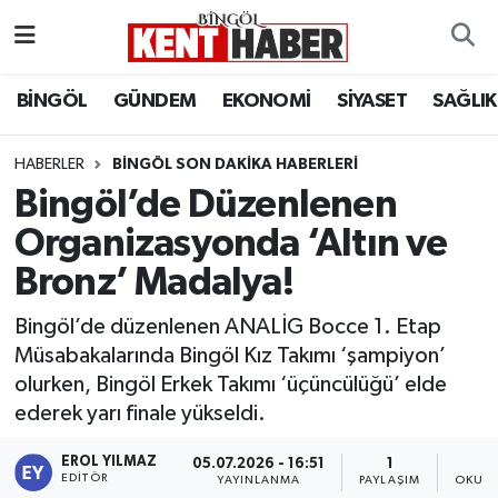
ADAKLI
Bingöl Nöbetçi Eczaneler
BİNGÖL
GÜNDEM
EKONOMİ
SİYASET
SAĞLIK
BİLİM-TEKNOLOJİ
Bingöl Hava Durumu
HABERLER
BINGÖL SON DAKIKA HABERLERI
Bingöl’de Düzenlenen
DÜNYA
Bingöl Namaz Vakitleri
Organizasyonda ‘Altın ve
EĞİTİM
Bingöl Trafik Yoğunluk Haritası
Bronz’ Madalya!
EKONOMİ
Süper Lig Puan Durumu ve Fikstür
Bingöl’de düzenlenen ANALİG Bocce 1. Etap
Müsabakalarında Bingöl Kız Takımı ‘şampiyon’
GENÇ
Tüm Manşetler
olurken, Bingöl Erkek Takımı ‘üçüncülüğü’ elde
ederek yarı finale yükseldi.
GÜNDEM
Son Dakika Haberleri
EROL YILMAZ
05.07.2026 - 16:51
1
KARLIOVA
Haber Arşivi
EDITÖR
YAYINLANMA
PAYLAŞIM
OKUNM