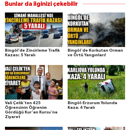
Bunlar da ilginizi çekebilir
Bingöl’de Zincirleme Trafik
Bingöl'de Korkutan Orman
Kazası: 5 Yaralı
ve Örtü Yangınları!
Vali Çelik'ten 425
Bingöl-Erzurum Yolunda
Öğrencinin Öğrenim
Kaza: 4 Yaralı
Gördüğü Kur'an Kursu'na
Ziyaret