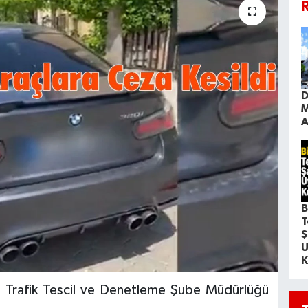
R
D
M
A
B
T
Ş
U
K
ı Trafik Tescil ve Denetleme Şube Müdürlüğü