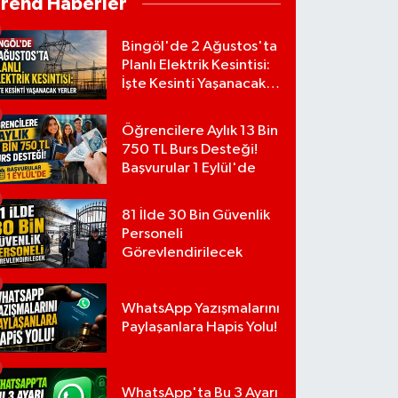
Trend Haberler
Bingöl'de 2 Ağustos'ta
Planlı Elektrik Kesintisi:
İşte Kesinti Yaşanacak
Yerler
Öğrencilere Aylık 13 Bin
750 TL Burs Desteği!
Başvurular 1 Eylül'de
81 İlde 30 Bin Güvenlik
Personeli
Görevlendirilecek
WhatsApp Yazışmalarını
Paylaşanlara Hapis Yolu!
WhatsApp'ta Bu 3 Ayarı