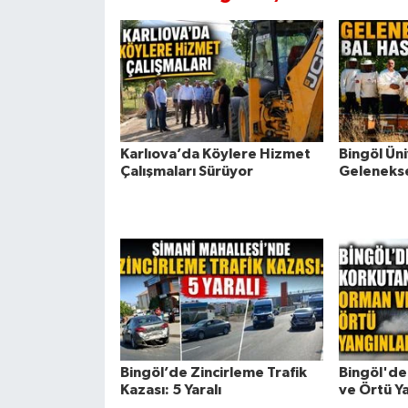
Karlıova’da Köylere Hizmet
Bingöl Ün
Çalışmaları Sürüyor
Gelenekse
Bingöl’de Zincirleme Trafik
Bingöl'de
Kazası: 5 Yaralı
ve Örtü Ya