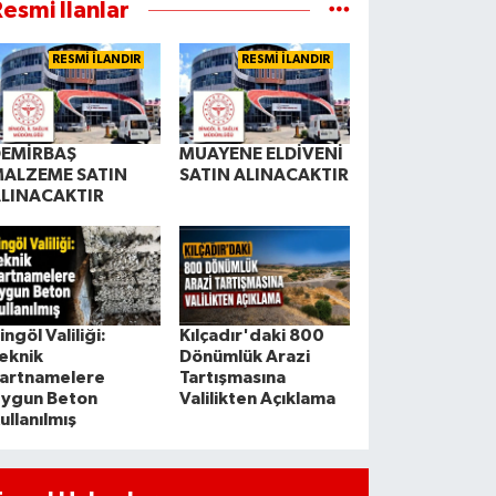
esmi İlanlar
RESMİ İLANDIR
RESMİ İLANDIR
EMİRBAŞ
MUAYENE ELDİVENİ
ALZEME SATIN
SATIN ALINACAKTIR
LINACAKTIR
ingöl Valiliği:
Kılçadır'daki 800
eknik
Dönümlük Arazi
artnamelere
Tartışmasına
ygun Beton
Valilikten Açıklama
ullanılmış