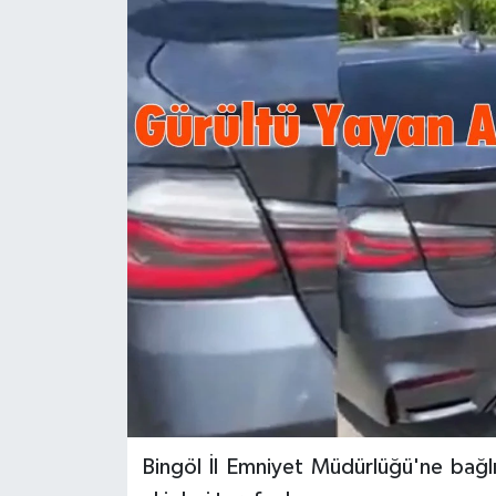
KİĞI
MERKEZ
RESMİ İLANLAR
SAĞLIK
SİYASET
SOLHAN
SPOR
YAYLADERE
Bingöl İl Emniyet Müdürlüğü'ne bağl
YEDİSU