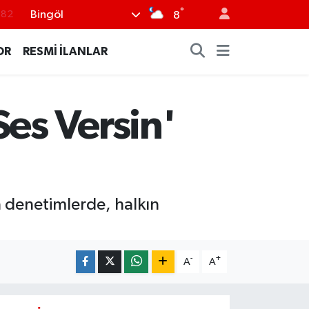
°
Bingöl
.02
8
.19
OR
RESMİ İLANLAR
.18
.19
Ses Versin'
%0
.82
 denetimlerde, halkın
-
+
A
A