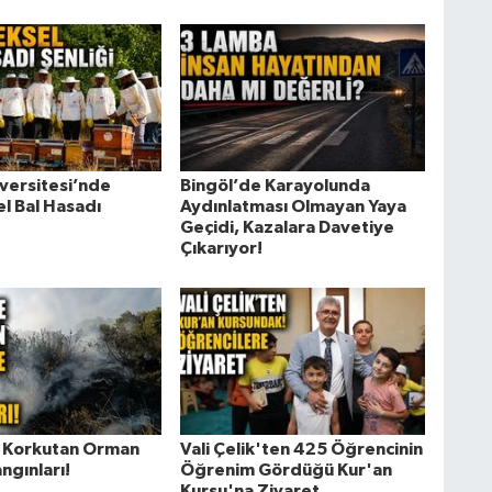
iversitesi’nde
Bingöl’de Karayolunda
l Bal Hasadı
Aydınlatması Olmayan Yaya
Geçidi, Kazalara Davetiye
Çıkarıyor!
 Korkutan Orman
Vali Çelik'ten 425 Öğrencinin
ngınları!
Öğrenim Gördüğü Kur'an
Kursu'na Ziyaret