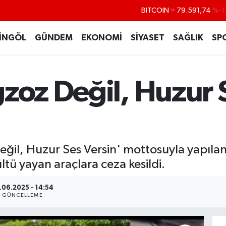
DOLAR
45,43620
%0
EURO
53,38690
%0
İNGÖL
GÜNDEM
EKONOMİ
SİYASET
SAĞLIK
SP
STERLİN
61,60380
%0
G.ALTIN
6862,09000
%0
zoz Değil, Huzur 
BİST100
14.598,00
BITCOIN
79.591,74
%-1
ğil, Huzur Ses Versin' mottosuyla yapılan
tü yayan araçlara ceza kesildi.
.06.2025 - 14:54
GÜNCELLEME