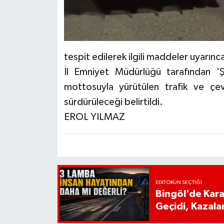
tespit edilerek ilgili maddeler uyarınc
İl Emniyet Müdürlüğü tarafından '
mottosuyla yürütülen trafik ve çevr
sürdürüleceği belirtildi.
EROL YILMAZ
EDITÖRÜN SEÇTIĞI
Bingöl’de Kar
Geçidi, Kazala