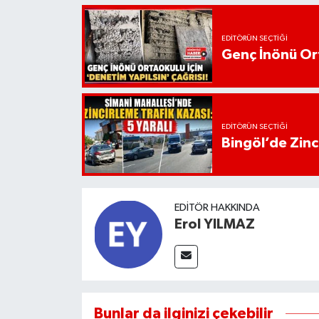
EDITÖRÜN SEÇTIĞI
Genç İnönü Ort
EDITÖRÜN SEÇTIĞI
Bingöl’de Zinci
EDITÖR HAKKINDA
Erol YILMAZ
Bunlar da ilginizi çekebilir