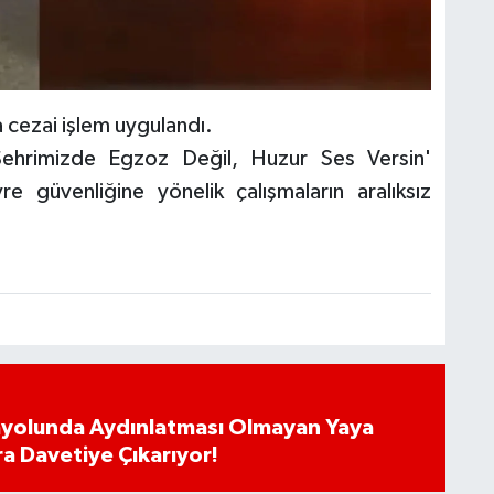
a cezai işlem uygulandı.
Şehrimizde Egzoz Değil, Huzur Ses Versin'
e güvenliğine yönelik çalışmaların aralıksız
ayolunda Aydınlatması Olmayan Yaya
ra Davetiye Çıkarıyor!