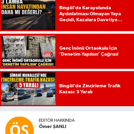
Bingöl’de Karayolunda
Aydınlatması Olmayan Yaya
Geçidi, Kazalara Davetiye
Çıkarıyor!
Genç İnönü Ortaokulu İçin
‘Denetim Yapılsın’ Çağrısı!
Bingöl’de Zincirleme Trafik
Kazası: 5 Yaralı
EDITÖR HAKKINDA
Ömer ŞANLI