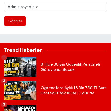
Gönder
Trend Haberler
1
81 İlde 30 Bin Güvenlik Personeli
Görevlendirilecek
2
Öğrencilere Aylık 13 Bin 750 TL Burs
Desteği! Başvurular 1 Eylül'de
3