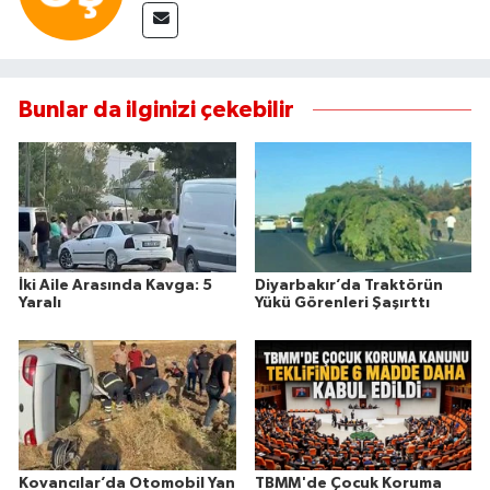
Bunlar da ilginizi çekebilir
İki Aile Arasında Kavga: 5
Diyarbakır’da Traktörün
Yaralı
Yükü Görenleri Şaşırttı
Kovancılar’da Otomobil Yan
TBMM'de Çocuk Koruma