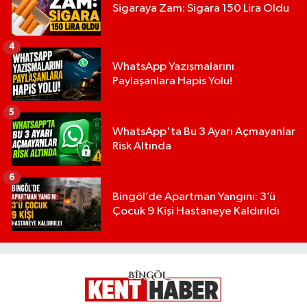
Sigaraya Zam: Sigara 150 Lira Oldu
4
WhatsApp Yazışmalarını
Paylaşanlara Hapis Yolu!
5
WhatsApp'ta Bu 3 Ayarı Açmayanlar
Risk Altında
6
Bingöl’de Apartman Yangını: 3’ü
Çocuk 9 Kişi Hastaneye Kaldırıldı