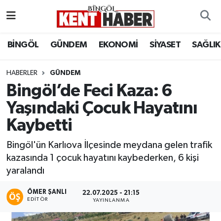
ADAKLI
Bingöl Nöbetçi Eczaneler
BİNGÖL
GÜNDEM
EKONOMİ
SİYASET
SAĞLIK
BİLİM-TEKNOLOJİ
Bingöl Hava Durumu
HABERLER
GÜNDEM
Bingöl’de Feci Kaza: 6
DÜNYA
Bingöl Namaz Vakitleri
Yaşındaki Çocuk Hayatını
EĞİTİM
Bingöl Trafik Yoğunluk Haritası
Kaybetti
EKONOMİ
Süper Lig Puan Durumu ve Fikstür
Bingöl'ün Karlıova İlçesinde meydana gelen trafik
kazasında 1 çocuk hayatını kaybederken, 6 kişi
GENÇ
Tüm Manşetler
yaralandı
GÜNDEM
Son Dakika Haberleri
ÖMER ŞANLI
22.07.2025 - 21:15
EDITÖR
YAYINLANMA
KARLIOVA
Haber Arşivi