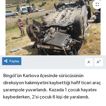
KİĞI
MERKEZ
RESMİ İLANLAR
SAĞLIK
SİYASET
Paylaş
-
+
A
A
SOLHAN
Bingöl’ün Karlıova ilçesinde sürücüsünün
SPOR
direksiyon hakimiyetini kaybettiği hafif ticari araç
şarampole yuvarlandı. Kazada 1 çocuk hayatını
YAYLADERE
kaybederken, 2’si çocuk 6 kişi de yaralandı.
YEDİSU