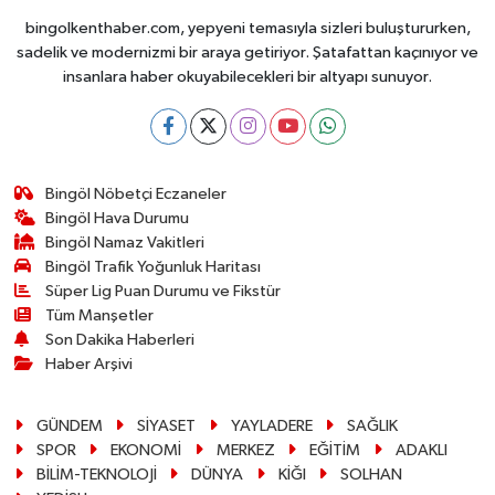
bingolkenthaber.com, yepyeni temasıyla sizleri buluştururken,
sadelik ve modernizmi bir araya getiriyor. Şatafattan kaçınıyor ve
insanlara haber okuyabilecekleri bir altyapı sunuyor.
Bingöl Nöbetçi Eczaneler
Bingöl Hava Durumu
Bingöl Namaz Vakitleri
Bingöl Trafik Yoğunluk Haritası
Süper Lig Puan Durumu ve Fikstür
Tüm Manşetler
Son Dakika Haberleri
Haber Arşivi
GÜNDEM
SİYASET
YAYLADERE
SAĞLIK
SPOR
EKONOMİ
MERKEZ
EĞİTİM
ADAKLI
BİLİM-TEKNOLOJİ
DÜNYA
KİĞI
SOLHAN