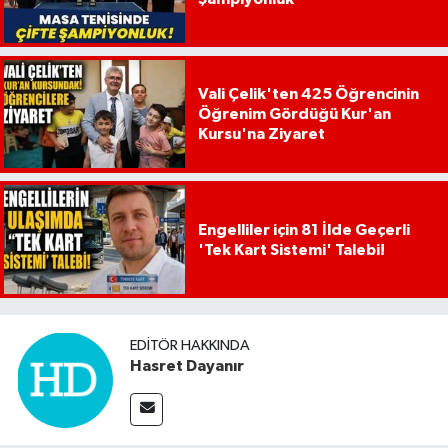
Vali Çelik'ten 425 Öğrencinin
Öğrenim Gördüğü Kur'an
Kursu'na Ziyaret
Engelliler için 81 İlde Geçerli
'Tek Kart Sistemi' Talebi!
EDITÖR HAKKINDA
Hasret Dayanır