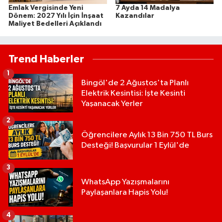
Emlak Vergisinde Yeni
7 Ayda 14 Madalya
Dönem: 2027 Yılı İçin İnşaat
Kazandılar
Maliyet Bedelleri Açıklandı
Trend Haberler
1
Bingöl'de 2 Ağustos'ta Planlı
Elektrik Kesintisi: İşte Kesinti
Yaşanacak Yerler
2
Öğrencilere Aylık 13 Bin 750 TL Burs
Desteği! Başvurular 1 Eylül'de
3
WhatsApp Yazışmalarını
Paylaşanlara Hapis Yolu!
4