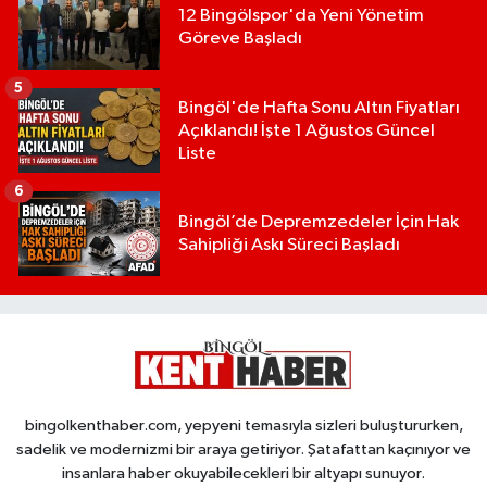
12 Bingölspor'da Yeni Yönetim
Göreve Başladı
5
Bingöl'de Hafta Sonu Altın Fiyatları
Açıklandı! İşte 1 Ağustos Güncel
Liste
6
Bingöl’de Depremzedeler İçin Hak
Sahipliği Askı Süreci Başladı
bingolkenthaber.com, yepyeni temasıyla sizleri buluştururken,
sadelik ve modernizmi bir araya getiriyor. Şatafattan kaçınıyor ve
insanlara haber okuyabilecekleri bir altyapı sunuyor.