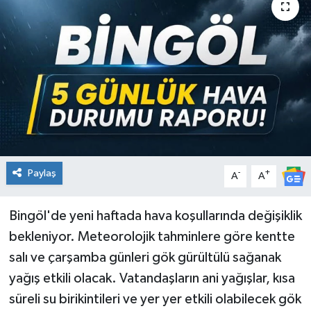
KİĞI
MERKEZ
RESMİ İLANLAR
SAĞLIK
SİYASET
Paylaş
-
+
A
A
SOLHAN
Bingöl'de yeni haftada hava koşullarında değişiklik
bekleniyor. Meteorolojik tahminlere göre kentte
SPOR
salı ve çarşamba günleri gök gürültülü sağanak
YAYLADERE
yağış etkili olacak. Vatandaşların ani yağışlar, kısa
süreli su birikintileri ve yer yer etkili olabilecek gök
YEDİSU