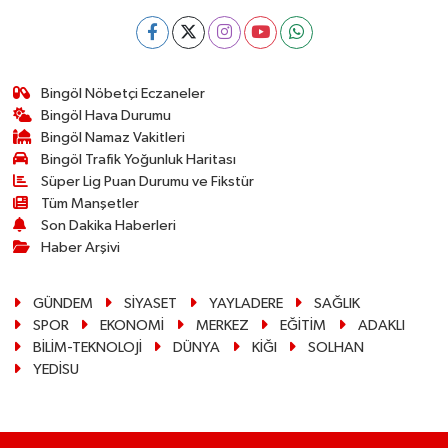
Bingöl Nöbetçi Eczaneler
Bingöl Hava Durumu
Bingöl Namaz Vakitleri
Bingöl Trafik Yoğunluk Haritası
Süper Lig Puan Durumu ve Fikstür
Tüm Manşetler
Son Dakika Haberleri
Haber Arşivi
GÜNDEM
SİYASET
YAYLADERE
SAĞLIK
SPOR
EKONOMİ
MERKEZ
EĞİTİM
ADAKLI
BİLİM-TEKNOLOJİ
DÜNYA
KİĞI
SOLHAN
YEDİSU