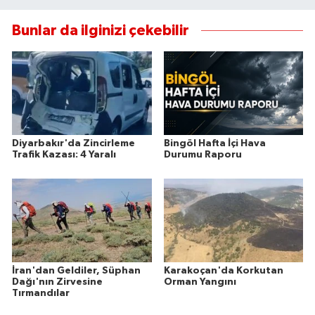
Bunlar da ilginizi çekebilir
Diyarbakır'da Zincirleme
Bingöl Hafta İçi Hava
Trafik Kazası: 4 Yaralı
Durumu Raporu
İran'dan Geldiler, Süphan
Karakoçan'da Korkutan
Dağı'nın Zirvesine
Orman Yangını
Tırmandılar