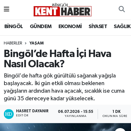
ADAKLI
Bingöl Nöbetçi Eczaneler
BİNGÖL
GÜNDEM
EKONOMİ
SİYASET
SAĞLIK
BİLİM-TEKNOLOJİ
Bingöl Hava Durumu
HABERLER
YAŞAM
Bingöl’de Hafta İçi Hava
DÜNYA
Bingöl Namaz Vakitleri
Nasıl Olacak?
EĞİTİM
Bingöl Trafik Yoğunluk Haritası
Bingöl'de hafta gök gürültülü sağanak yağışla
EKONOMİ
Süper Lig Puan Durumu ve Fikstür
başlayacak. İki gün etkili olması beklenen
yağışların ardından hava açacak, sıcaklık ise cuma
GENÇ
Tüm Manşetler
günü 35 dereceye kadar yükselecek.
GÜNDEM
Son Dakika Haberleri
HASRET DAYANIR
06.07.2026 - 15:55
1 DK
EDITÖR
YAYINLANMA
OKUNMA SÜRESI
KARLIOVA
Haber Arşivi