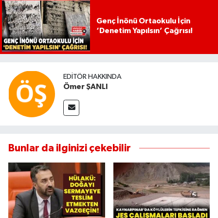
Genç İnönü Ortaokulu İçin
‘Denetim Yapılsın’ Çağrısı!
EDITÖR HAKKINDA
Ömer ŞANLI
Bunlar da ilginizi çekebilir