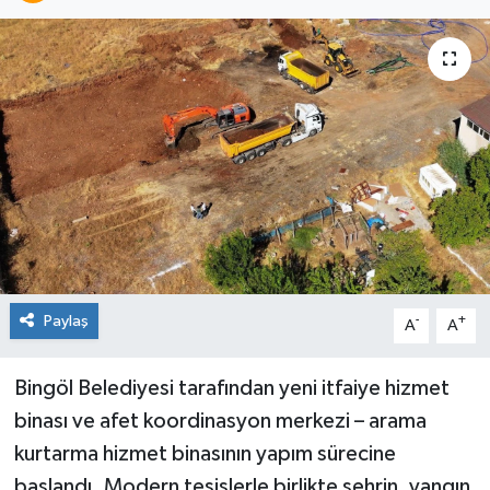
KİĞI
MERKEZ
RESMİ İLANLAR
SAĞLIK
SİYASET
SOLHAN
Paylaş
-
+
A
A
SPOR
Bingöl Belediyesi tarafından yeni itfaiye hizmet
binası ve afet koordinasyon merkezi – arama
YAYLADERE
kurtarma hizmet binasının yapım sürecine
başlandı. Modern tesislerle birlikte şehrin, yangın
YEDİSU