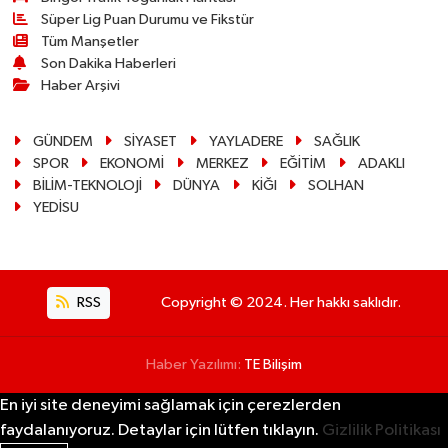
Süper Lig Puan Durumu ve Fikstür
Tüm Manşetler
Son Dakika Haberleri
Haber Arşivi
GÜNDEM
SİYASET
YAYLADERE
SAĞLIK
SPOR
EKONOMİ
MERKEZ
EĞİTİM
ADAKLI
BİLİM-TEKNOLOJİ
DÜNYA
KİĞI
SOLHAN
YEDİSU
RSS
Copyright © 2024. Her hakkı saklıdır.
Haber Yazılımı:
TE Bilişim
En iyi site deneyimi sağlamak için çerezlerden
faydalanıyoruz. Detaylar için lütfen tıklayın.
Gizlilik Politikası