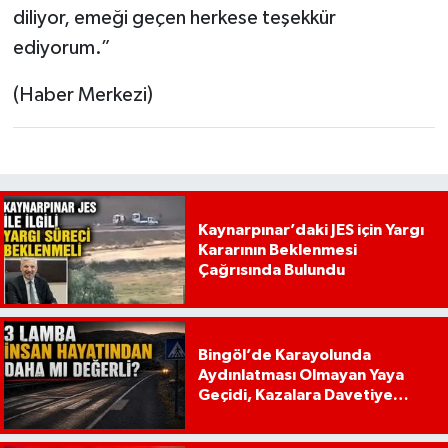
diliyor, emeği geçen herkese teşekkür
ediyorum.”
(Haber Merkezi)
Kaynarpınar’daki JES için Yargı
Kararının Beklenmesi
Çağrısında Bulundu
Bingöl’de Karayolunda
Aydınlatması Olmayan Yaya
Geçidi, Kazalara Davetiye
Çıkarıyor!