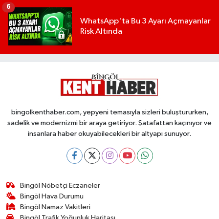
6
WhatsApp'ta Bu 3 Ayarı Açmayanlar
Risk Altında
bingolkenthaber.com, yepyeni temasıyla sizleri buluştururken,
sadelik ve modernizmi bir araya getiriyor. Şatafattan kaçınıyor ve
insanlara haber okuyabilecekleri bir altyapı sunuyor.
Bingöl Nöbetçi Eczaneler
Bingöl Hava Durumu
Bingöl Namaz Vakitleri
Bingöl Trafik Yoğunluk Haritası