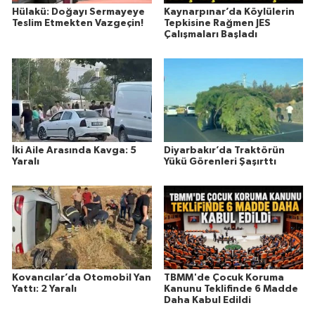
Hülakü: Doğayı Sermayeye
Kaynarpınar’da Köylülerin
Teslim Etmekten Vazgeçin!
Tepkisine Rağmen JES
Çalışmaları Başladı
İki Aile Arasında Kavga: 5
Diyarbakır’da Traktörün
Yaralı
Yükü Görenleri Şaşırttı
Kovancılar’da Otomobil Yan
TBMM'de Çocuk Koruma
Yattı: 2 Yaralı
Kanunu Teklifinde 6 Madde
Daha Kabul Edildi