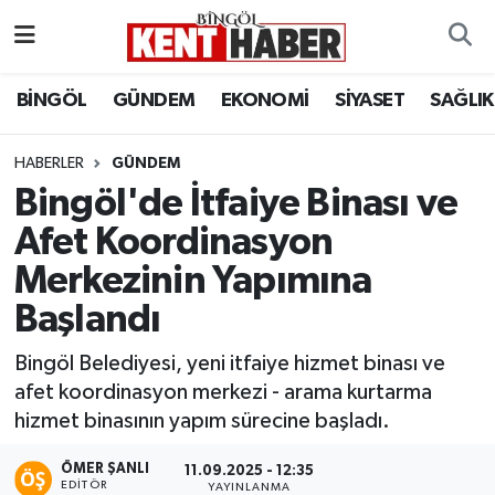
ADAKLI
Bingöl Nöbetçi Eczaneler
BİNGÖL
GÜNDEM
EKONOMİ
SİYASET
SAĞLIK
BİLİM-TEKNOLOJİ
Bingöl Hava Durumu
HABERLER
GÜNDEM
Bingöl'de İtfaiye Binası ve
DÜNYA
Bingöl Namaz Vakitleri
Afet Koordinasyon
EĞİTİM
Bingöl Trafik Yoğunluk Haritası
Merkezinin Yapımına
EKONOMİ
Süper Lig Puan Durumu ve Fikstür
Başlandı
Bingöl Belediyesi, yeni itfaiye hizmet binası ve
GENÇ
Tüm Manşetler
afet koordinasyon merkezi - arama kurtarma
hizmet binasının yapım sürecine başladı.
GÜNDEM
Son Dakika Haberleri
ÖMER ŞANLI
11.09.2025 - 12:35
KARLIOVA
Haber Arşivi
EDITÖR
YAYINLANMA