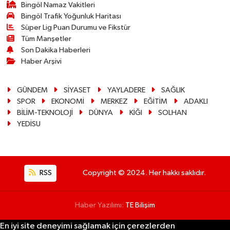
Bingöl Namaz Vakitleri
Bingöl Trafik Yoğunluk Haritası
Süper Lig Puan Durumu ve Fikstür
Tüm Manşetler
Son Dakika Haberleri
Haber Arşivi
GÜNDEM
SİYASET
YAYLADERE
SAĞLIK
SPOR
EKONOMİ
MERKEZ
EĞİTİM
ADAKLI
BİLİM-TEKNOLOJİ
DÜNYA
KİĞI
SOLHAN
YEDİSU
RSS
Copyright © 2024. Her hakkı saklıdır.
Haber Yazılımı:
TE Bilişim
En iyi site deneyimi sağlamak için çerezlerden