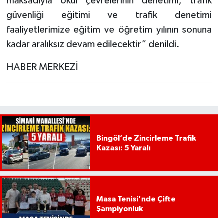
maksadıyla okul çevrelerinin denetimi, trafik
güvenliği eğitimi ve trafik denetimi
faaliyetlerimize eğitim ve öğretim yılının sonuna
kadar aralıksız devam edilecektir” denildi.
HABER MERKEZİ
Bingöl’de Zincirleme Trafik
Kazası: 5 Yaralı
Masa Tenisi'nde Çifte
Şampiyonluk