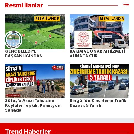
Resmi İlanlar
RESMİ İLANDIR
RESMİ İLANDIR
GENÇ BELEDİYE
BAKIM VE ONARIM HİZMETİ
BAŞKANLIĞINDAN
ALINACAKTIR
Sütaş'a Arazi Tahsisine
Bingöl’de Zincirleme Trafik
Köylüler Tepkili, Komisyon
Kazası: 5 Yaralı
Sahada
Trend Haberler