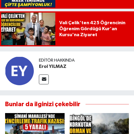
Vali Çelik'ten 425 Öğrencinin
Öğrenim Gördüğü Kur'an
Kursu'na Ziyaret
EDITÖR HAKKINDA
Erol YILMAZ
Bunlar da ilginizi çekebilir