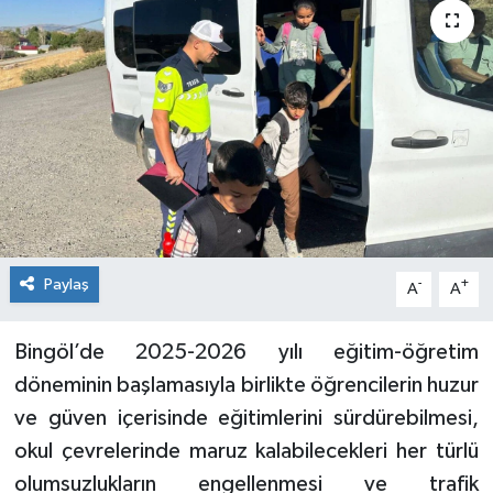
KİĞI
MERKEZ
RESMİ İLANLAR
SAĞLIK
SİYASET
Paylaş
-
+
A
A
SOLHAN
Bingöl’de 2025-2026 yılı eğitim-öğretim
SPOR
döneminin başlamasıyla birlikte öğrencilerin huzur
ve güven içerisinde eğitimlerini sürdürebilmesi,
YAYLADERE
okul çevrelerinde maruz kalabilecekleri her türlü
olumsuzlukların engellenmesi ve trafik
YEDİSU