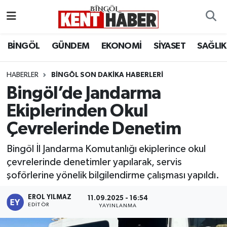
ADAKLI
Bingöl Nöbetçi Eczaneler
BİNGÖL
GÜNDEM
EKONOMİ
SİYASET
SAĞLIK
BİLİM-TEKNOLOJİ
Bingöl Hava Durumu
HABERLER
BINGÖL SON DAKIKA HABERLERI
Bingöl’de Jandarma
DÜNYA
Bingöl Namaz Vakitleri
Ekiplerinden Okul
EĞİTİM
Bingöl Trafik Yoğunluk Haritası
Çevrelerinde Denetim
EKONOMİ
Süper Lig Puan Durumu ve Fikstür
Bingöl İl Jandarma Komutanlığı ekiplerince okul
çevrelerinde denetimler yapılarak, servis
GENÇ
Tüm Manşetler
şoförlerine yönelik bilgilendirme çalışması yapıldı.
GÜNDEM
Son Dakika Haberleri
EROL YILMAZ
11.09.2025 - 16:54
EDITÖR
YAYINLANMA
KARLIOVA
Haber Arşivi