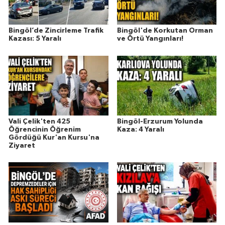
Bingöl’de Zincirleme Trafik
Bingöl'de Korkutan Orman
Kazası: 5 Yaralı
ve Örtü Yangınları!
Vali Çelik'ten 425
Bingöl-Erzurum Yolunda
Öğrencinin Öğrenim
Kaza: 4 Yaralı
Gördüğü Kur'an Kursu'na
Ziyaret