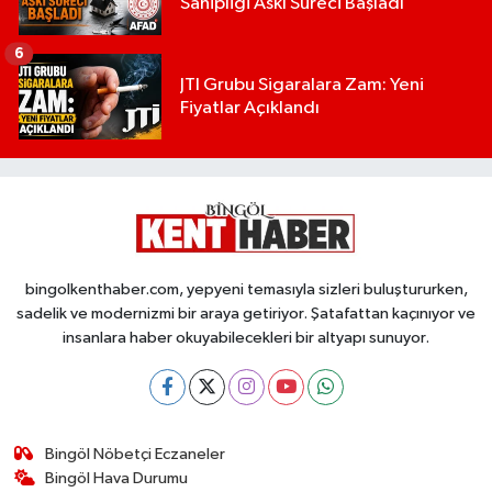
Sahipliği Askı Süreci Başladı
6
JTI Grubu Sigaralara Zam: Yeni
Fiyatlar Açıklandı
bingolkenthaber.com, yepyeni temasıyla sizleri buluştururken,
sadelik ve modernizmi bir araya getiriyor. Şatafattan kaçınıyor ve
insanlara haber okuyabilecekleri bir altyapı sunuyor.
Bingöl Nöbetçi Eczaneler
Bingöl Hava Durumu