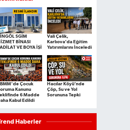
RESMİ İLANDIR
İNGÖL SGİM
Vali Çelik,
İZMET BİNASI
Karlıova’da Eğitim
ADİLAT VE BOYA İŞİ
Yatırımlarını İnceledi
BMM'de Çocuk
Hacılar Köyü’nde
oruma Kanunu
Çöp, Su ve Yol
eklifinde 6 Madde
Sorununa Tepki
aha Kabul Edildi
Trend Haberler