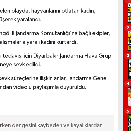
1
len olayda, hayvanlarını otlatan kadın,
üşerek yaralandı.
2
göl İl Jandarma Komutanlığı'na bağlı ekipler,
lışmalarla yaralı kadını kurtardı.
ını tedavisi için Diyarbakır Jandarma Hava Grup
3
aneye sevk edildi.
sevk süreçlerine ilişkin anlar, Jandarma Genel
4
ndan videolu paylaşımla duyuruldu.
5
tırken dengesini kaybeden ve kayalıklardan