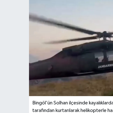
KİĞI
MERKEZ
RESMİ İLANLAR
SAĞLIK
SİYASET
SOLHAN
SPOR
YAYLADERE
Bingöl'ün Solhan ilçesinde kayalıklard
tarafından kurtarılarak helikopterle ha
YEDİSU