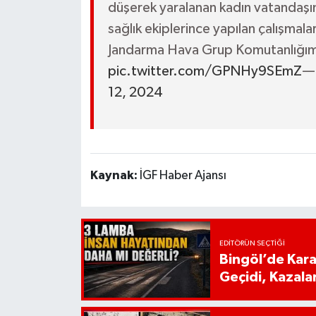
düşerek yaralanan kadın vatandaşı
sağlık ekiplerince yapılan çalışmala
Jandarma Hava Grup Komutanlığımız
pic.twitter.com/GPNHy9SEmZ
— 
12, 2024
Kaynak:
İGF Haber Ajansı
EDITÖRÜN SEÇTIĞI
Bingöl’de Kar
Geçidi, Kazala