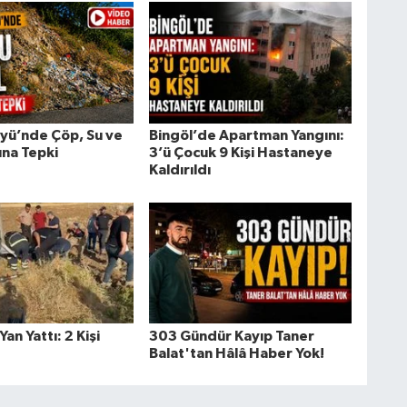
öyü’nde Çöp, Su ve
Bingöl’de Apartman Yangını:
una Tepki
3’ü Çocuk 9 Kişi Hastaneye
Kaldırıldı
an Yattı: 2 Kişi
303 Gündür Kayıp Taner
Balat'tan Hâlâ Haber Yok!