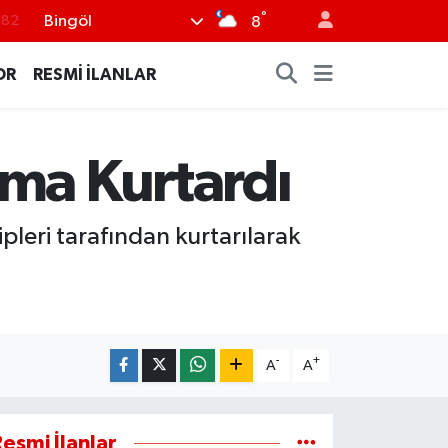
°
Bingöl
8
.02
.19
OR
RESMİ İLANLAR
.18
.19
rma Kurtardı
%0
pleri tarafından kurtarılarak
-
+
A
A
esmi İlanlar