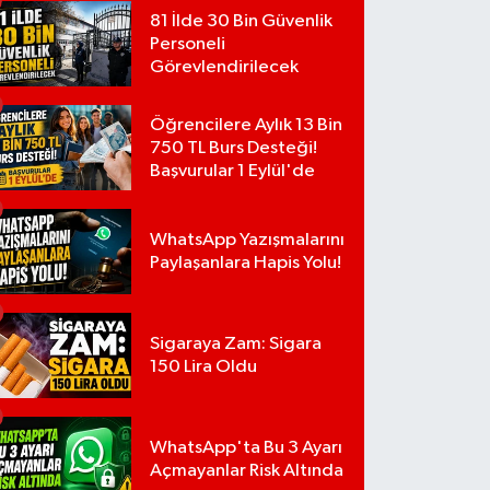
81 İlde 30 Bin Güvenlik
Personeli
Görevlendirilecek
Öğrencilere Aylık 13 Bin
750 TL Burs Desteği!
Başvurular 1 Eylül'de
WhatsApp Yazışmalarını
Paylaşanlara Hapis Yolu!
Sigaraya Zam: Sigara
150 Lira Oldu
WhatsApp'ta Bu 3 Ayarı
Açmayanlar Risk Altında