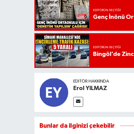
EDITÖRÜN SEÇTIĞI
Genç İnönü Ort
EDITÖRÜN SEÇTIĞI
Bingöl’de Zinci
EDITÖR HAKKINDA
Erol YILMAZ
Bunlar da ilginizi çekebilir