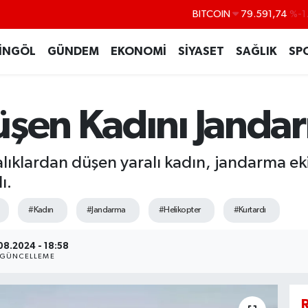
DOLAR
45,43620
%0
EURO
53,38690
%0
İNGÖL
GÜNDEM
EKONOMİ
SİYASET
SAĞLIK
SP
STERLİN
61,60380
%0
G.ALTIN
6862,09000
%0
üşen Kadını Janda
BİST100
14.598,00
lıklardan düşen yaralı kadın, jandarma eki
ı.
#Kadın
#Jandarma
#Helikopter
#Kurtardı
08.2024 - 18:58
GÜNCELLEME
R