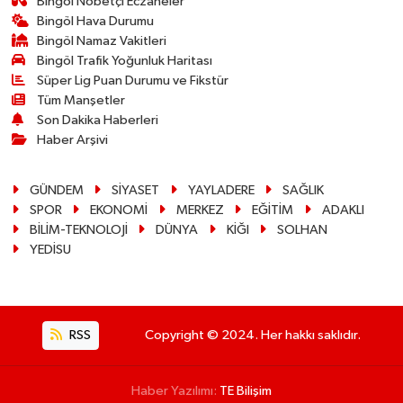
Bingöl Nöbetçi Eczaneler
Bingöl Hava Durumu
Bingöl Namaz Vakitleri
Bingöl Trafik Yoğunluk Haritası
Süper Lig Puan Durumu ve Fikstür
Tüm Manşetler
Son Dakika Haberleri
Haber Arşivi
GÜNDEM
SİYASET
YAYLADERE
SAĞLIK
SPOR
EKONOMİ
MERKEZ
EĞİTİM
ADAKLI
BİLİM-TEKNOLOJİ
DÜNYA
KİĞI
SOLHAN
YEDİSU
RSS
Copyright © 2024. Her hakkı saklıdır.
Haber Yazılımı:
TE Bilişim