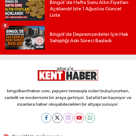
Bingöl'de Hafta Sonu Altın Fiyatları
Açıklandı! İşte 1 Ağustos Güncel
Liste
6
Bingöl’de Depremzedeler İçin Hak
Sahipliği Askı Süreci Başladı
bingolkenthaber.com, yepyeni temasıyla sizleri buluştururken,
sadelik ve modernizmi bir araya getiriyor. Şatafattan kaçınıyor ve
insanlara haber okuyabilecekleri bir altyapı sunuyor.