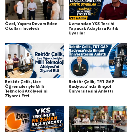
Özel, Yapımı Devam Eden
Uzmandan YKS Tercihi
Okulları İnceledi
Yapacak Adaylara Kritik
Uyarılar
Rektör Çelik, Lise
Rektör Çelik, TRT GAP
Öğrencileriyle Milli
Radyosu'nda Bingöl
Teknoloji Atölyesi'ni
Üniversitesini Anlattı
Ziyaret Etti