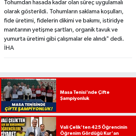
Tohumdan hasada kadar olan süreç uygulamalı
olarak gösterildi. Tohumların saklama koşulları,
fide üretimi, fidelerin dikimi ve bakımı, istiridye
mantarının yetişme şartları, organik tavuk ve
yumurta üretimi gibi çalışmalar ele alındı" dedi.
İHA
Masa Tenisi'nde Çifte
Şampiyonluk
Vali Çelik'ten 425 Öğrencinin
Öğrenim Gördüğü Kur'an