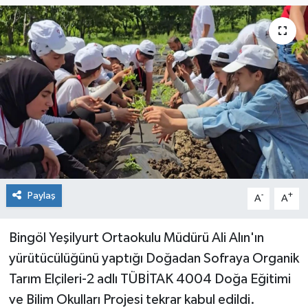
KİĞI
MERKEZ
RESMİ İLANLAR
SAĞLIK
SİYASET
Paylaş
-
+
A
A
SOLHAN
SPOR
Bingöl Yeşilyurt Ortaokulu Müdürü Ali Alın'ın
yürütücülüğünü yaptığı Doğadan Sofraya Organik
YAYLADERE
Tarım Elçileri-2 adlı TÜBİTAK 4004 Doğa Eğitimi
ve Bilim Okulları Projesi tekrar kabul edildi.
YEDİSU