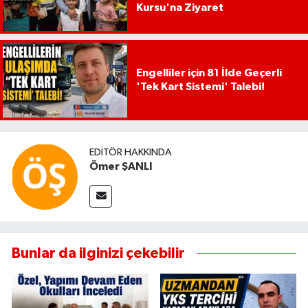
Kursu'na Ziyaret
Engelliler için 81 İlde Geçerli
'Tek Kart Sistemi' Talebi!
EDITÖR HAKKINDA
Ömer ŞANLI
Bunlar da ilginizi çekebilir