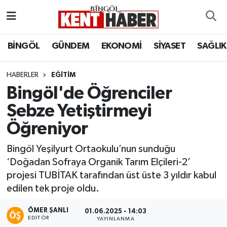
ADAKLI
Bingöl Nöbetçi Eczaneler
BİNGÖL
GÜNDEM
EKONOMİ
SİYASET
SAĞLIK
BİLİM-TEKNOLOJİ
Bingöl Hava Durumu
HABERLER
EĞITIM
Bingöl'de Öğrenciler
DÜNYA
Bingöl Namaz Vakitleri
Sebze Yetiştirmeyi
EĞİTİM
Bingöl Trafik Yoğunluk Haritası
Öğreniyor
EKONOMİ
Süper Lig Puan Durumu ve Fikstür
Bingöl Yeşilyurt Ortaokulu’nun sunduğu
‘Doğadan Sofraya Organik Tarım Elçileri-2’
GENÇ
Tüm Manşetler
projesi TUBİTAK tarafından üst üste 3 yıldır kabul
edilen tek proje oldu.
GÜNDEM
Son Dakika Haberleri
ÖMER ŞANLI
01.06.2025 - 14:03
KARLIOVA
Haber Arşivi
EDITÖR
YAYINLANMA