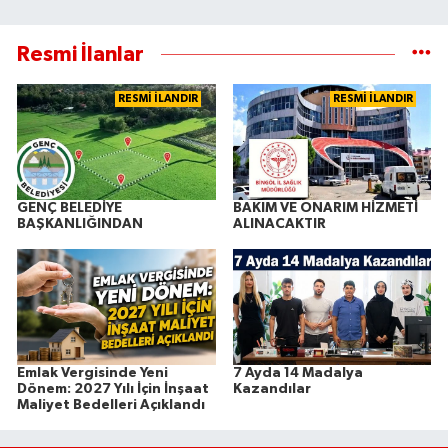
Resmi İlanlar
RESMİ İLANDIR
RESMİ İLANDIR
GENÇ BELEDİYE
BAKIM VE ONARIM HİZMETİ
BAŞKANLIĞINDAN
ALINACAKTIR
Emlak Vergisinde Yeni
7 Ayda 14 Madalya
Dönem: 2027 Yılı İçin İnşaat
Kazandılar
Maliyet Bedelleri Açıklandı