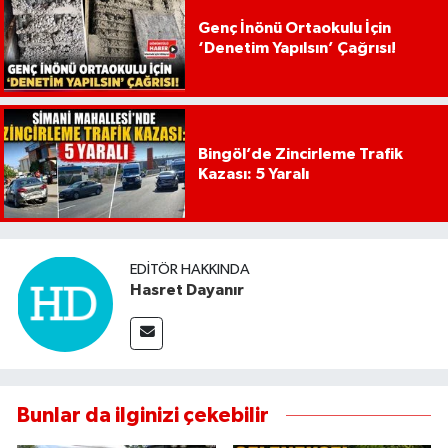
Genç İnönü Ortaokulu İçin
‘Denetim Yapılsın’ Çağrısı!
Bingöl’de Zincirleme Trafik
Kazası: 5 Yaralı
EDITÖR HAKKINDA
Hasret Dayanır
Bunlar da ilginizi çekebilir