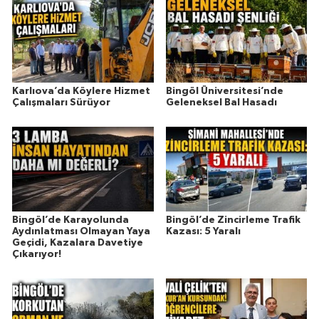
Karlıova’da Köylere Hizmet
Bingöl Üniversitesi’nde
Çalışmaları Sürüyor
Geleneksel Bal Hasadı
Bingöl’de Karayolunda
Bingöl’de Zincirleme Trafik
Aydınlatması Olmayan Yaya
Kazası: 5 Yaralı
Geçidi, Kazalara Davetiye
Çıkarıyor!