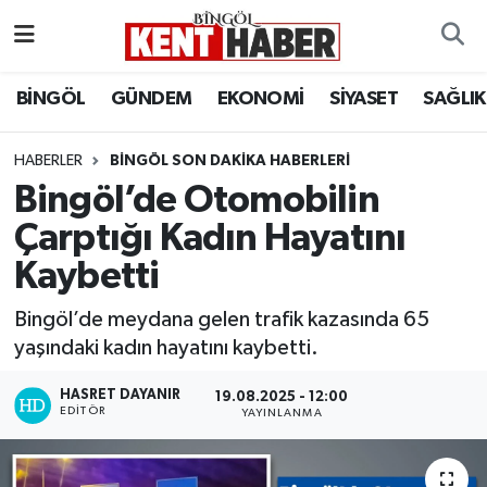
ADAKLI
Bingöl Nöbetçi Eczaneler
BİNGÖL
GÜNDEM
EKONOMİ
SİYASET
SAĞLIK
BİLİM-TEKNOLOJİ
Bingöl Hava Durumu
HABERLER
BINGÖL SON DAKIKA HABERLERI
Bingöl’de Otomobilin
DÜNYA
Bingöl Namaz Vakitleri
Çarptığı Kadın Hayatını
EĞİTİM
Bingöl Trafik Yoğunluk Haritası
Kaybetti
EKONOMİ
Süper Lig Puan Durumu ve Fikstür
Bingöl’de meydana gelen trafik kazasında 65
yaşındaki kadın hayatını kaybetti.
GENÇ
Tüm Manşetler
HASRET DAYANIR
19.08.2025 - 12:00
EDITÖR
GÜNDEM
Son Dakika Haberleri
YAYINLANMA
KARLIOVA
Haber Arşivi