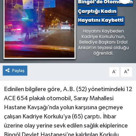
KİĞI
MERKEZ
RESMİ İLANLAR
SAĞLIK
Paylaş
-
+
A
A
SİYASET
SOLHAN
Edinilen bilgilere göre, A.B. (52) yönetimindeki 12
ACE 654 plakalı otomobil, Saray Mahallesi
SPOR
Hastane Kavşağı’nda yolun karşısına geçmeye
çalışan Kadriye Korkulu’ya (65) çarptı. İhbar
YAYLADERE
üzerine olay yerine sevk edilen sağlık ekiplerince
Bingöl Devlet Hastanesi’ne kaldırılan Korkulu,
YEDİSU