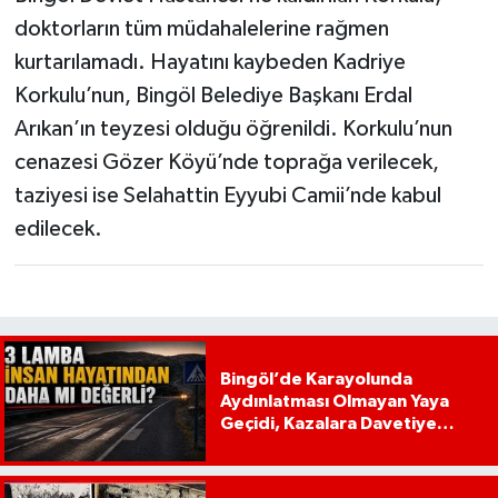
doktorların tüm müdahalelerine rağmen
kurtarılamadı. Hayatını kaybeden Kadriye
Korkulu’nun, Bingöl Belediye Başkanı Erdal
Arıkan’ın teyzesi olduğu öğrenildi. Korkulu’nun
cenazesi Gözer Köyü’nde toprağa verilecek,
taziyesi ise Selahattin Eyyubi Camii’nde kabul
edilecek.
Bingöl’de Karayolunda
Aydınlatması Olmayan Yaya
Geçidi, Kazalara Davetiye
Çıkarıyor!