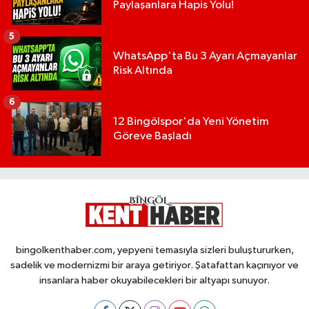
Paylaşanlara Hapis Yolu!
5
WhatsApp'ta Bu 3 Ayarı Açmayanlar
Risk Altında
6
12 Bingölspor'da Yeni Yönetim
Göreve Başladı
bingolkenthaber.com, yepyeni temasıyla sizleri buluştururken,
sadelik ve modernizmi bir araya getiriyor. Şatafattan kaçınıyor ve
insanlara haber okuyabilecekleri bir altyapı sunuyor.