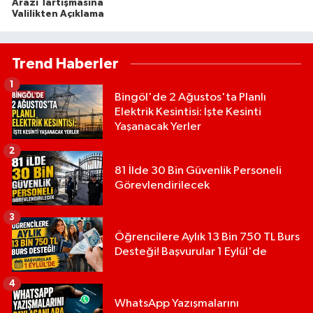
Arazi Tartışmasına
Valilikten Açıklama
Trend Haberler
1
Bingöl'de 2 Ağustos'ta Planlı
Elektrik Kesintisi: İşte Kesinti
Yaşanacak Yerler
2
81 İlde 30 Bin Güvenlik Personeli
Görevlendirilecek
3
Öğrencilere Aylık 13 Bin 750 TL Burs
Desteği! Başvurular 1 Eylül'de
4
WhatsApp Yazışmalarını