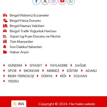
Bingöl Nöbetçi Eczaneler
Bingöl Hava Durumu
Bingöl Namaz Vakitleri
Bingöl Trafik Yoğunluk Haritası
Süper Lig Puan Durumu ve Fikstür
Tüm Manşetler
Son Dakika Haberleri
Haber Arşivi
GÜNDEM
SİYASET
YAYLADERE
SAĞLIK
SPOR
EKONOMİ
MERKEZ
EĞİTİM
ADAKLI
BİLİM-TEKNOLOJİ
DÜNYA
KİĞI
SOLHAN
YEDİSU
RSS
Copyright © 2024. Her hakkı saklıdır.