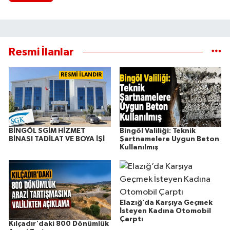
Resmi İlanlar
RESMİ İLANDIR
BİNGÖL SGİM HİZMET
Bingöl Valiliği: Teknik
BİNASI TADİLAT VE BOYA İŞİ
Şartnamelere Uygun Beton
Kullanılmış
Elazığ’da Karşıya Geçmek
İsteyen Kadına Otomobil
Çarptı
Kılçadır'daki 800 Dönümlük