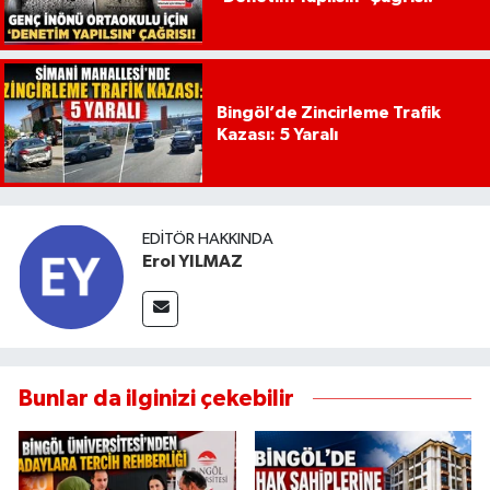
Bingöl’de Zincirleme Trafik
Kazası: 5 Yaralı
EDITÖR HAKKINDA
Erol YILMAZ
Bunlar da ilginizi çekebilir