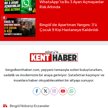
WhatsApp'ta Bu 3 Ayarı Açmayanlar
Risk Altında
6
Bingöl’de Apartman Yangını: 3’ü
Çocuk 9 Kişi Hastaneye Kaldırıldı
bingolkenthaber.com, yepyeni temasıyla sizleri buluştururken,
sadelik ve modernizmi bir araya getiriyor. Şatafattan kaçınıyor ve
insanlara haber okuyabilecekleri bir altyapı sunuyor.
Bingöl Nöbetçi Eczaneler