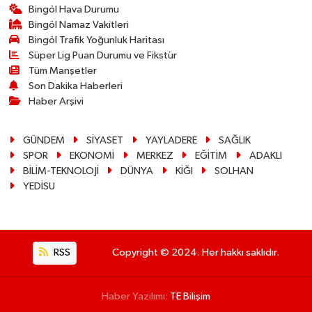
Bingöl Hava Durumu
Bingöl Namaz Vakitleri
Bingöl Trafik Yoğunluk Haritası
Süper Lig Puan Durumu ve Fikstür
Tüm Manşetler
Son Dakika Haberleri
Haber Arşivi
GÜNDEM
SİYASET
YAYLADERE
SAĞLIK
SPOR
EKONOMİ
MERKEZ
EĞİTİM
ADAKLI
BİLİM-TEKNOLOJİ
DÜNYA
KİĞI
SOLHAN
YEDİSU
RSS
Copyright © 2024. Her hakkı saklıdır.
Haber Yazılımı:
TE Bilişim