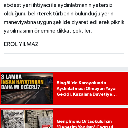
abdest yeri ihtiyacı ile aydınlatmanın yetersiz
olduğunu belirterek türbenin bulunduğu yerin
maneviyatına uygun şekilde ziyaret edilerek piknik
yapılmasının önemine dikkat çektiler.
EROL YILMAZ
Bingöl’de Karayolunda
Aydınlatması Olmayan Yaya
Geçidi, Kazalara Davetiye
Çıkarıyor!
Genç İnönü Ortaokulu İçin
‘Denetim Yapılsın’ Çağrısı!