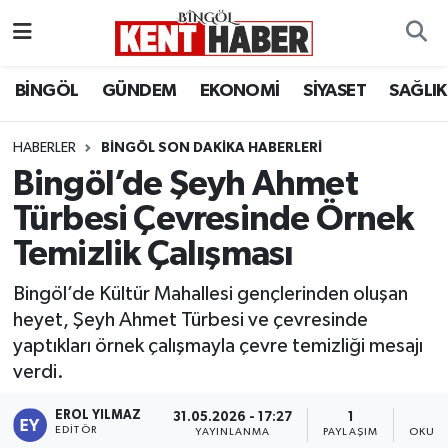
ADAKLI
Bingöl Nöbetçi Eczaneler
BİNGÖL
GÜNDEM
EKONOMİ
SİYASET
SAĞLIK
BİLİM-TEKNOLOJİ
Bingöl Hava Durumu
HABERLER
BINGÖL SON DAKIKA HABERLERI
Bingöl’de Şeyh Ahmet
DÜNYA
Bingöl Namaz Vakitleri
Türbesi Çevresinde Örnek
EĞİTİM
Bingöl Trafik Yoğunluk Haritası
Temizlik Çalışması
EKONOMİ
Süper Lig Puan Durumu ve Fikstür
Bingöl’de Kültür Mahallesi gençlerinden oluşan
heyet, Şeyh Ahmet Türbesi ve çevresinde
GENÇ
Tüm Manşetler
yaptıkları örnek çalışmayla çevre temizliği mesajı
verdi.
GÜNDEM
Son Dakika Haberleri
EROL YILMAZ
31.05.2026 - 17:27
1
KARLIOVA
Haber Arşivi
EDITÖR
YAYINLANMA
PAYLAŞIM
OKUNM