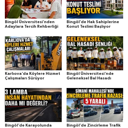
Bingöl Üniversitesi’nden
Bingöl’de Hak Sahiplerine
Adaylara Tercih Rehberliği
Konut Teslimi Başlıyor
Karlıova’da Köylere Hizmet
Bingöl Üniversitesi’nde
Çalışmaları Sürüyor
Geleneksel Bal Hasadı
Bingöl’de Karayolunda
Bingöl’de Zincirleme Trafik