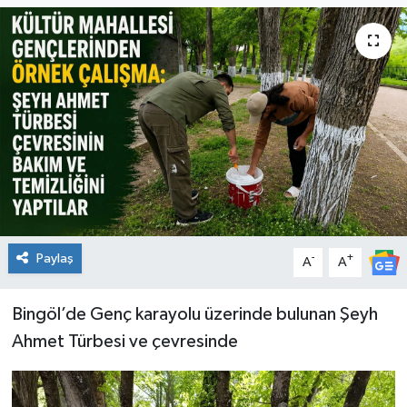
KİĞI
MERKEZ
RESMİ İLANLAR
SAĞLIK
SİYASET
Paylaş
-
+
A
A
SOLHAN
SPOR
Bingöl’de Genç karayolu üzerinde bulunan Şeyh
Ahmet Türbesi ve çevresinde
YAYLADERE
YEDİSU