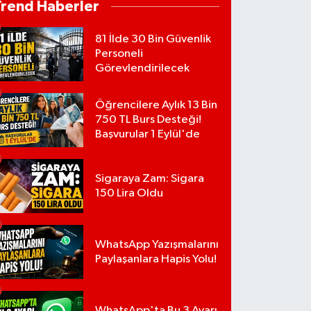
Trend Haberler
81 İlde 30 Bin Güvenlik
Personeli
Görevlendirilecek
Öğrencilere Aylık 13 Bin
750 TL Burs Desteği!
Başvurular 1 Eylül'de
Sigaraya Zam: Sigara
150 Lira Oldu
WhatsApp Yazışmalarını
Paylaşanlara Hapis Yolu!
WhatsApp'ta Bu 3 Ayarı