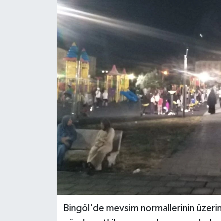
KİĞI
MERKEZ
RESMİ İLANLAR
SAĞLIK
SİYASET
SOLHAN
SPOR
YAYLADERE
Bingöl'de mevsim normallerinin üzeri
YEDİSU