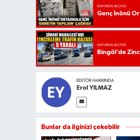
EDITÖRÜN SEÇTIĞI
Genç İnönü Ort
EDITÖRÜN SEÇTIĞI
Bingöl’de Zinci
EDITÖR HAKKINDA
Erol YILMAZ
Bunlar da ilginizi çekebilir