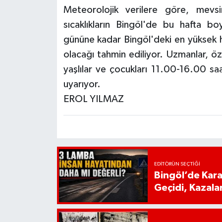
Meteorolojik verilere göre, mevsi
sıcaklıkların Bingöl'de bu hafta b
gününe kadar Bingöl'deki en yüksek h
olacağı tahmin ediliyor. Uzmanlar, öze
yaşlılar ve çocukları 11.00-16.00 sa
uyarıyor.
EROL YILMAZ
EDITÖRÜN SEÇTIĞI
Bingöl’de Kar
Geçidi, Kazala