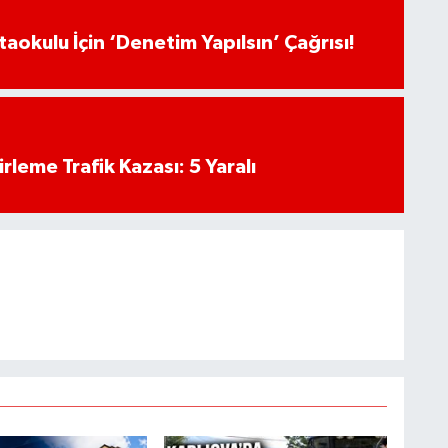
aokulu İçin ‘Denetim Yapılsın’ Çağrısı!
rleme Trafik Kazası: 5 Yaralı