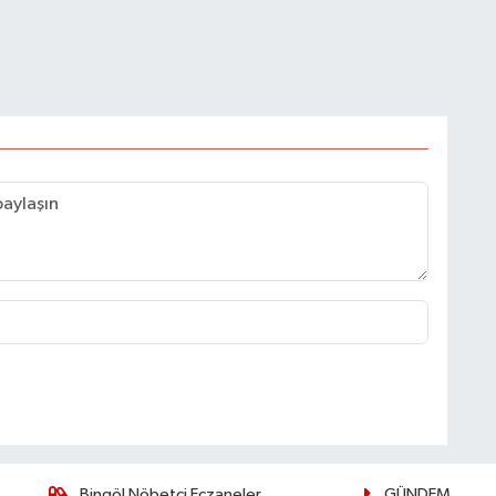
Bingöl Nöbetçi Eczaneler
GÜNDEM