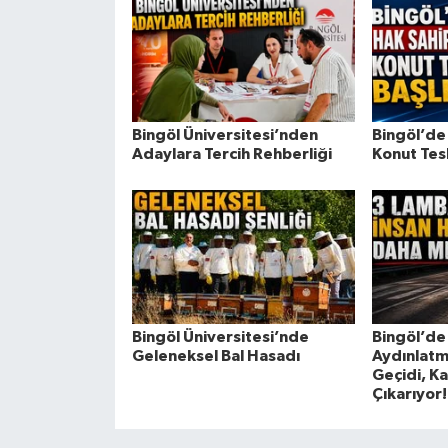
Bingöl Üniversitesi’nden
Bingöl’de
Adaylara Tercih Rehberliği
Konut Tesl
Bingöl Üniversitesi’nde
Bingöl’de
Geleneksel Bal Hasadı
Aydınlatm
Geçidi, K
Çıkarıyor!