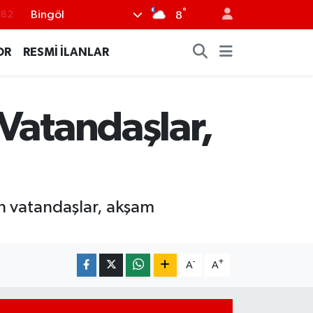
°
Bingöl
8
.02
.19
OR
RESMİ İLANLAR
.18
.19
Vatandaşlar,
%0
n vatandaşlar, akşam
-
+
A
A