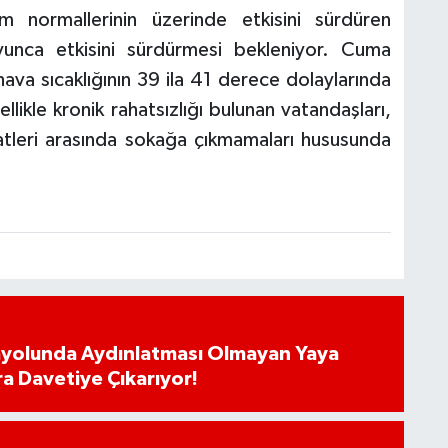
m normallerinin üzerinde etkisini sürdüren
oyunca etkisini sürdürmesi bekleniyor. Cuma
ava sıcaklığının 39 ila 41 derece dolaylarında
llikle kronik rahatsızlığı bulunan vatandaşları,
atleri arasında sokağa çıkmamaları hususunda
ayolunda Aydınlatması Olmayan Yaya
ra Davetiye Çıkarıyor!