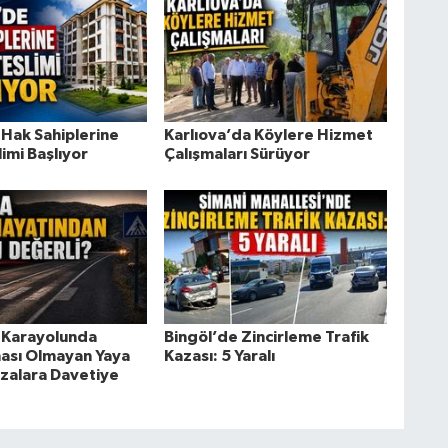
 Hak Sahiplerine
Karlıova’da Köylere Hizmet
imi Başlıyor
Çalışmaları Sürüyor
 Karayolunda
Bingöl’de Zincirleme Trafik
ası Olmayan Yaya
Kazası: 5 Yaralı
azalara Davetiye