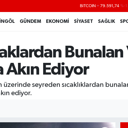
DOLAR
45,43620
%0
EURO
53,38690
%0
İNGÖL
GÜNDEM
EKONOMİ
SİYASET
SAĞLIK
SP
STERLİN
61,60380
%0
G.ALTIN
6862,09000
%0
caklardan Bunalan 
BİST100
14.598,00
a Akın Ediyor
n üzerinde seyreden sıcaklıklardan bunala
kın ediyor.