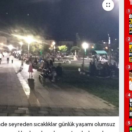
1
2
3
4
5
nde seyreden sıcaklıklar günlük yaşamı olumsuz