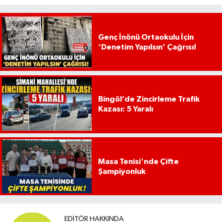
Genç İnönü Ortaokulu İçin
‘Denetim Yapılsın’ Çağrısı!
Bingöl’de Zincirleme Trafik
Kazası: 5 Yaralı
Masa Tenisi'nde Çifte
Şampiyonluk
EDITÖR HAKKINDA