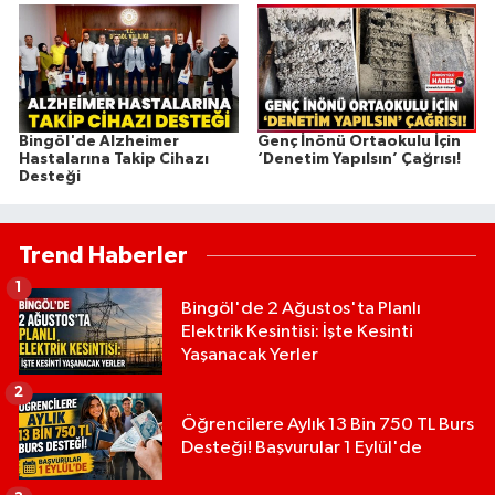
Bingöl'de Alzheimer
Genç İnönü Ortaokulu İçin
Hastalarına Takip Cihazı
‘Denetim Yapılsın’ Çağrısı!
Desteği
Trend Haberler
1
Bingöl'de 2 Ağustos'ta Planlı
Elektrik Kesintisi: İşte Kesinti
Yaşanacak Yerler
2
Öğrencilere Aylık 13 Bin 750 TL Burs
Desteği! Başvurular 1 Eylül'de