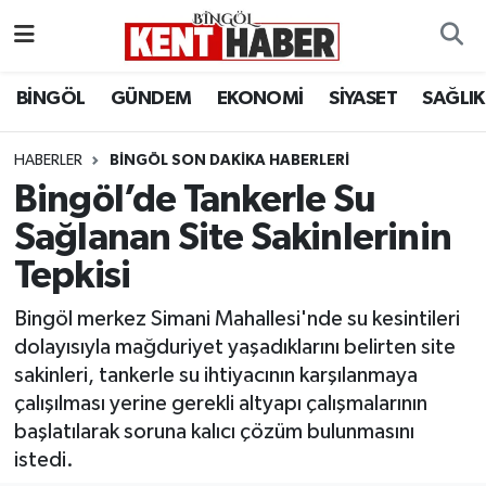
ADAKLI
Bingöl Nöbetçi Eczaneler
BİNGÖL
GÜNDEM
EKONOMİ
SİYASET
SAĞLIK
BİLİM-TEKNOLOJİ
Bingöl Hava Durumu
HABERLER
BINGÖL SON DAKIKA HABERLERI
Bingöl’de Tankerle Su
DÜNYA
Bingöl Namaz Vakitleri
Sağlanan Site Sakinlerinin
EĞİTİM
Bingöl Trafik Yoğunluk Haritası
Tepkisi
EKONOMİ
Süper Lig Puan Durumu ve Fikstür
Bingöl merkez Simani Mahallesi'nde su kesintileri
dolayısıyla mağduriyet yaşadıklarını belirten site
GENÇ
Tüm Manşetler
sakinleri, tankerle su ihtiyacının karşılanmaya
çalışılması yerine gerekli altyapı çalışmalarının
GÜNDEM
Son Dakika Haberleri
başlatılarak soruna kalıcı çözüm bulunmasını
istedi.
KARLIOVA
Haber Arşivi