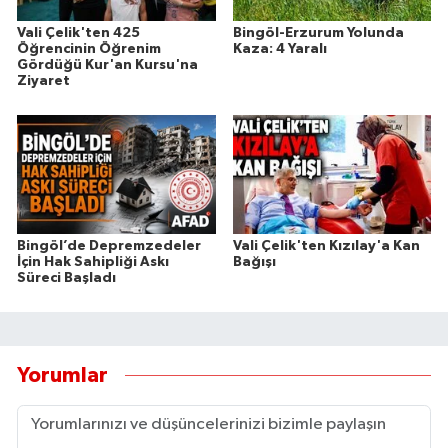
Vali Çelik'ten 425
Bingöl-Erzurum Yolunda
Öğrencinin Öğrenim
Kaza: 4 Yaralı
Gördüğü Kur'an Kursu'na
Ziyaret
Bingöl’de Depremzedeler
Vali Çelik'ten Kızılay'a Kan
İçin Hak Sahipliği Askı
Bağışı
Süreci Başladı
Yorumlar