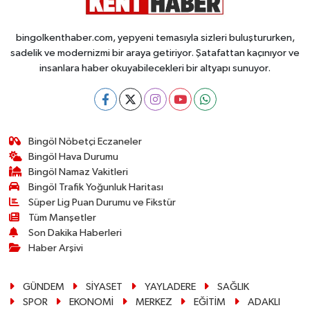
bingolkenthaber.com, yepyeni temasıyla sizleri buluştururken,
sadelik ve modernizmi bir araya getiriyor. Şatafattan kaçınıyor ve
insanlara haber okuyabilecekleri bir altyapı sunuyor.
Bingöl Nöbetçi Eczaneler
Bingöl Hava Durumu
Bingöl Namaz Vakitleri
Bingöl Trafik Yoğunluk Haritası
Süper Lig Puan Durumu ve Fikstür
Tüm Manşetler
Son Dakika Haberleri
Haber Arşivi
GÜNDEM
SİYASET
YAYLADERE
SAĞLIK
SPOR
EKONOMİ
MERKEZ
EĞİTİM
ADAKLI