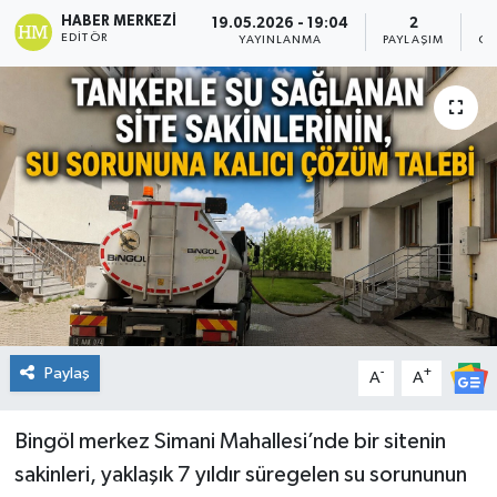
HABER MERKEZI
19.05.2026 - 19:04
2
KİĞI
EDITÖR
YAYINLANMA
PAYLAŞIM
OK
MERKEZ
RESMİ İLANLAR
SAĞLIK
SİYASET
SOLHAN
Paylaş
-
+
A
A
SPOR
YAYLADERE
Bingöl merkez Simani Mahallesi’nde bir sitenin
sakinleri, yaklaşık 7 yıldır süregelen su sorununun
YEDİSU