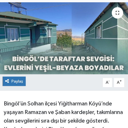
KİĞI
MERKEZ
RESMİ İLANLAR
SAĞLIK
SİYASET
Paylaş
-
+
A
A
SOLHAN
SPOR
Bingöl’ün Solhan ilçesi Yiğitharman Köyü’nde
yaşayan Ramazan ve Şaban kardeşler, takımlarına
YAYLADERE
olan sevgilerini sıra dışı bir şekilde gösterdi.
YEDİSU