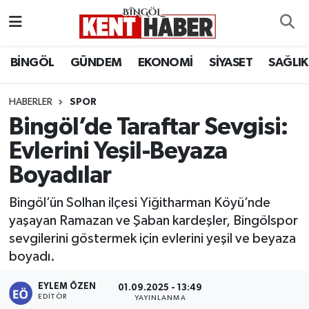
ADAKLI
Bingöl Nöbetçi Eczaneler
BİNGÖL
GÜNDEM
EKONOMİ
SİYASET
SAĞLIK
BİLİM-TEKNOLOJİ
Bingöl Hava Durumu
HABERLER
SPOR
Bingöl’de Taraftar Sevgisi:
DÜNYA
Bingöl Namaz Vakitleri
Evlerini Yeşil-Beyaza
EĞİTİM
Bingöl Trafik Yoğunluk Haritası
Boyadılar
EKONOMİ
Süper Lig Puan Durumu ve Fikstür
Bingöl’ün Solhan ilçesi Yiğitharman Köyü’nde
yaşayan Ramazan ve Şaban kardeşler, Bingölspor
GENÇ
Tüm Manşetler
sevgilerini göstermek için evlerini yeşil ve beyaza
boyadı.
GÜNDEM
Son Dakika Haberleri
EYLEM ÖZEN
01.09.2025 - 13:49
KARLIOVA
Haber Arşivi
EDITÖR
YAYINLANMA