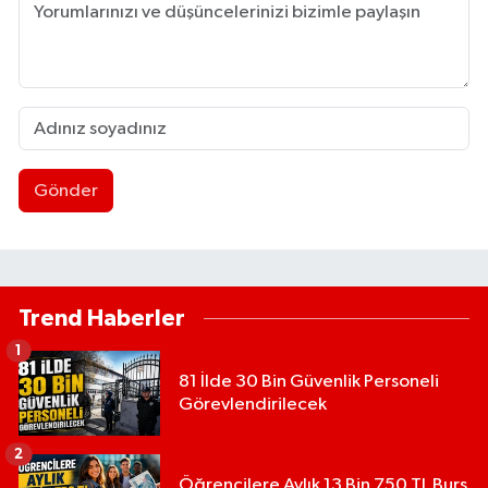
Gönder
Trend Haberler
1
81 İlde 30 Bin Güvenlik Personeli
Görevlendirilecek
2
Öğrencilere Aylık 13 Bin 750 TL Burs