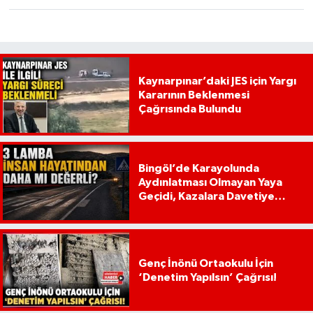
Kaynarpınar’daki JES için Yargı
Kararının Beklenmesi
Çağrısında Bulundu
Bingöl’de Karayolunda
Aydınlatması Olmayan Yaya
Geçidi, Kazalara Davetiye
Çıkarıyor!
Genç İnönü Ortaokulu İçin
‘Denetim Yapılsın’ Çağrısı!