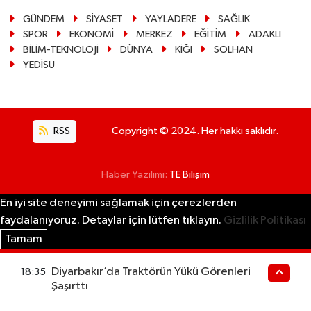
GÜNDEM
SİYASET
YAYLADERE
SAĞLIK
SPOR
EKONOMİ
MERKEZ
EĞİTİM
ADAKLI
BİLİM-TEKNOLOJİ
DÜNYA
KİĞI
SOLHAN
YEDİSU
RSS
Copyright © 2024. Her hakkı saklıdır.
Haber Yazılımı:
TE Bilişim
En iyi site deneyimi sağlamak için çerezlerden
faydalanıyoruz. Detaylar için lütfen tıklayın.
Gizlilik Politikası
Tamam
Diyarbakır’da Traktörün Yükü Görenleri
18:35
Şaşırttı