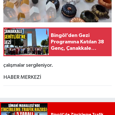
Bingöl’den Gezi
Programına Katılan 38
Genç, Çanakkale
Şehitliği’nde
çalışmalar sergileniyor.
HABER MERKEZİ
Bingöl’de Zincirleme Trafik