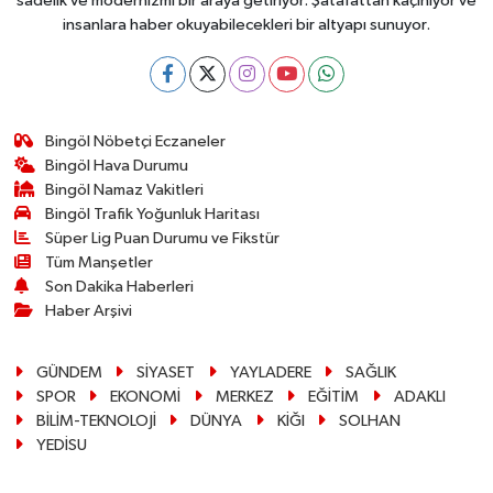
sadelik ve modernizmi bir araya getiriyor. Şatafattan kaçınıyor ve
insanlara haber okuyabilecekleri bir altyapı sunuyor.
Bingöl Nöbetçi Eczaneler
Bingöl Hava Durumu
Bingöl Namaz Vakitleri
Bingöl Trafik Yoğunluk Haritası
Süper Lig Puan Durumu ve Fikstür
Tüm Manşetler
Son Dakika Haberleri
Haber Arşivi
GÜNDEM
SİYASET
YAYLADERE
SAĞLIK
SPOR
EKONOMİ
MERKEZ
EĞİTİM
ADAKLI
BİLİM-TEKNOLOJİ
DÜNYA
KİĞI
SOLHAN
YEDİSU