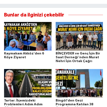
Bunlar da ilginizi çekebilir
Kaymakam Akköz’den 6
BİNÇEVDER ve Genç İçin Bir
Köye Ziyaret
Saat Derneği'nden Murat
Nehri İçin Ortak Çağrı
Tartar: İlçemizdeki
Bingöl’den Gezi
Problemleri Adım Adım
Programına Katılan 38