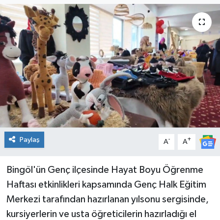
KİĞI
MERKEZ
RESMİ İLANLAR
SAĞLIK
SİYASET
Paylaş
-
+
A
A
SOLHAN
SPOR
Bingöl'ün Genç ilçesinde Hayat Boyu Öğrenme
Haftası etkinlikleri kapsamında Genç Halk Eğitim
YAYLADERE
Merkezi tarafından hazırlanan yılsonu sergisinde,
kursiyerlerin ve usta öğreticilerin hazırladığı el
YEDİSU