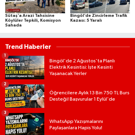
Sütaş'a Arazi Tahsisine
Bingöl’de Zincirleme Trafik
Köylüler Tepkili, Komisyon
Kazası: 5 Yaralı
Sahada
Trend Haberler
1
Bingöl'de 2 Ağustos'ta Planlı
Elektrik Kesintisi: İşte Kesinti
Yaşanacak Yerler
2
Öğrencilere Aylık 13 Bin 750 TL Burs
Desteği! Başvurular 1 Eylül'de
3
WhatsApp Yazışmalarını
Paylaşanlara Hapis Yolu!