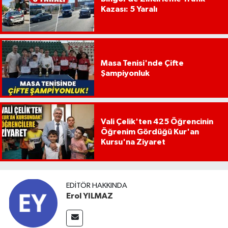
Kazası: 5 Yaralı
Masa Tenisi'nde Çifte
Şampiyonluk
Vali Çelik'ten 425 Öğrencinin
Öğrenim Gördüğü Kur'an
Kursu'na Ziyaret
EDITÖR HAKKINDA
Erol YILMAZ