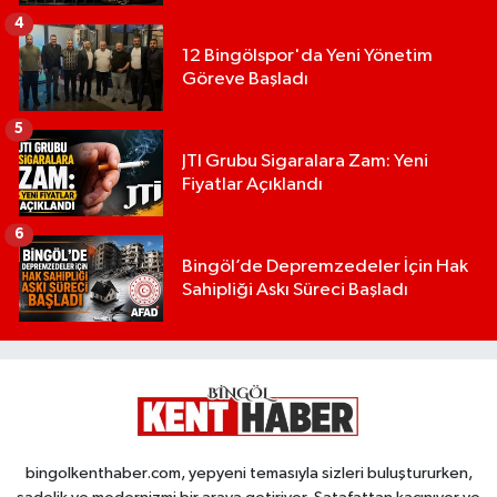
4
12 Bingölspor'da Yeni Yönetim
Göreve Başladı
5
JTI Grubu Sigaralara Zam: Yeni
Fiyatlar Açıklandı
6
Bingöl’de Depremzedeler İçin Hak
Sahipliği Askı Süreci Başladı
bingolkenthaber.com, yepyeni temasıyla sizleri buluştururken,