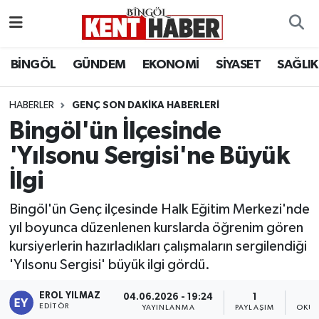
ADAKLI
Bingöl Nöbetçi Eczaneler
BİNGÖL
GÜNDEM
EKONOMİ
SİYASET
SAĞLIK
BİLİM-TEKNOLOJİ
Bingöl Hava Durumu
HABERLER
GENÇ SON DAKIKA HABERLERI
Bingöl'ün İlçesinde
DÜNYA
Bingöl Namaz Vakitleri
'Yılsonu Sergisi'ne Büyük
EĞİTİM
Bingöl Trafik Yoğunluk Haritası
İlgi
EKONOMİ
Süper Lig Puan Durumu ve Fikstür
Bingöl'ün Genç ilçesinde Halk Eğitim Merkezi'nde
yıl boyunca düzenlenen kurslarda öğrenim gören
GENÇ
Tüm Manşetler
kursiyerlerin hazırladıkları çalışmaların sergilendiği
'Yılsonu Sergisi' büyük ilgi gördü.
GÜNDEM
Son Dakika Haberleri
EROL YILMAZ
04.06.2026 - 19:24
1
KARLIOVA
Haber Arşivi
EDITÖR
YAYINLANMA
PAYLAŞIM
OKUN