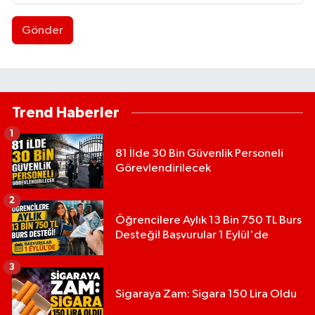
Gönder
Trend Haberler
1
81 İlde 30 Bin Güvenlik Personeli
Görevlendirilecek
2
Öğrencilere Aylık 13 Bin 750 TL Burs
Desteği! Başvurular 1 Eylül'de
3
Sigaraya Zam: Sigara 150 Lira Oldu