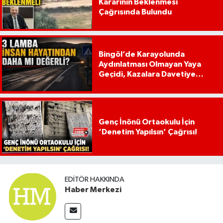
Kararının Beklenmesi
Çağrısında Bulundu
Bingöl’de Karayolunda
Aydınlatması Olmayan Yaya
Geçidi, Kazalara Davetiye
Çıkarıyor!
Genç İnönü Ortaokulu İçin
‘Denetim Yapılsın’ Çağrısı!
EDITÖR HAKKINDA
Haber Merkezi