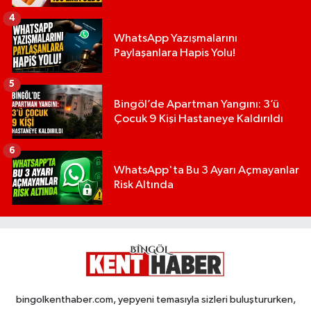
4
WhatsApp Yazışmalarını
Paylaşanlara Hapis Yolu!
5
Bingöl’de Apartman Yangını: 3’ü
Çocuk 9 Kişi Hastaneye Kaldırıldı
6
WhatsApp'ta Bu 3 Ayarı Açmayanlar
Risk Altında
bingolkenthaber.com, yepyeni temasıyla sizleri buluştururken,