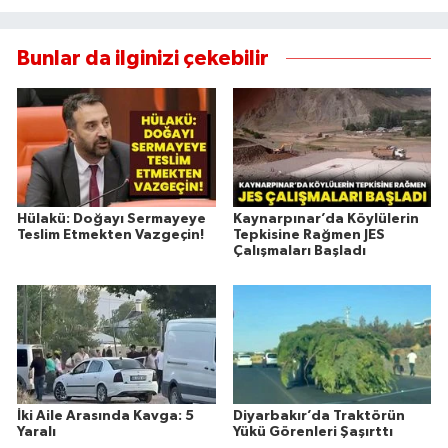
Bunlar da ilginizi çekebilir
Hülakü: Doğayı Sermayeye
Kaynarpınar’da Köylülerin
Teslim Etmekten Vazgeçin!
Tepkisine Rağmen JES
Çalışmaları Başladı
İki Aile Arasında Kavga: 5
Diyarbakır’da Traktörün
Yaralı
Yükü Görenleri Şaşırttı