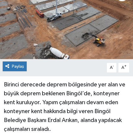
KİĞI
MERKEZ
RESMİ İLANLAR
SAĞLIK
Paylaş
-
+
A
A
SİYASET
Birinci derecede deprem bölgesinde yer alan ve
SOLHAN
büyük deprem beklenen Bingöl’de, konteyner
SPOR
kent kuruluyor. Yapım çalışmaları devam eden
konteyner kent hakkında bilgi veren Bingöl
YAYLADERE
Belediye Başkanı Erdal Arıkan, alanda yapılacak
çalışmaları sıraladı.
YEDİSU