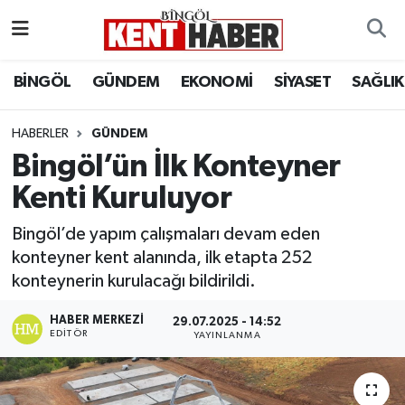
ADAKLI
Bingöl Nöbetçi Eczaneler
BİNGÖL
GÜNDEM
EKONOMİ
SİYASET
SAĞLIK
BİLİM-TEKNOLOJİ
Bingöl Hava Durumu
HABERLER
GÜNDEM
Bingöl’ün İlk Konteyner
DÜNYA
Bingöl Namaz Vakitleri
Kenti Kuruluyor
EĞİTİM
Bingöl Trafik Yoğunluk Haritası
Bingöl’de yapım çalışmaları devam eden
EKONOMİ
Süper Lig Puan Durumu ve Fikstür
konteyner kent alanında, ilk etapta 252
konteynerin kurulacağı bildirildi.
GENÇ
Tüm Manşetler
HABER MERKEZI
29.07.2025 - 14:52
EDITÖR
YAYINLANMA
GÜNDEM
Son Dakika Haberleri
KARLIOVA
Haber Arşivi