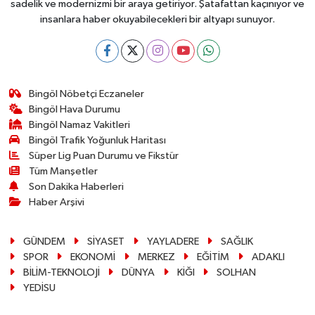
sadelik ve modernizmi bir araya getiriyor. Şatafattan kaçınıyor ve
insanlara haber okuyabilecekleri bir altyapı sunuyor.
Bingöl Nöbetçi Eczaneler
Bingöl Hava Durumu
Bingöl Namaz Vakitleri
Bingöl Trafik Yoğunluk Haritası
Süper Lig Puan Durumu ve Fikstür
Tüm Manşetler
Son Dakika Haberleri
Haber Arşivi
GÜNDEM
SİYASET
YAYLADERE
SAĞLIK
SPOR
EKONOMİ
MERKEZ
EĞİTİM
ADAKLI
BİLİM-TEKNOLOJİ
DÜNYA
KİĞI
SOLHAN
YEDİSU