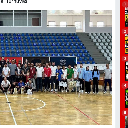
al Turnuvası'
1
2
3
4
5