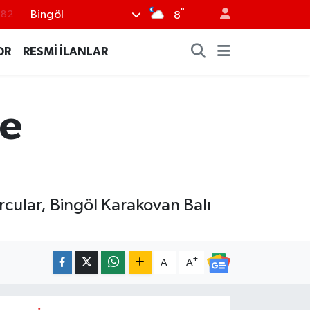
°
Bingöl
.02
8
.19
OR
RESMİ İLANLAR
.18
.19
le
%0
.82
cular, Bingöl Karakovan Balı
-
+
A
A