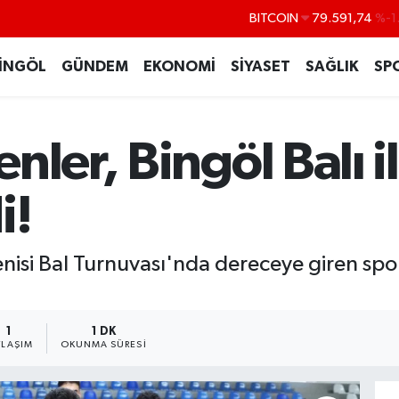
DOLAR
45,43620
%0
EURO
53,38690
%0
İNGÖL
GÜNDEM
EKONOMİ
SİYASET
SAĞLIK
SP
STERLİN
61,60380
%0
G.ALTIN
6862,09000
%0
nler, Bingöl Balı i
BİST100
14.598,00
BITCOIN
79.591,74
%-1
i!
isi Bal Turnuvası'nda dereceye giren spor
1
1 DK
YLAŞIM
OKUNMA SÜRESI