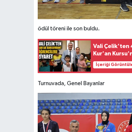
ödül töreni ile son buldu.
Vali Çelik'te
Kur'an Kursu'
İçeriği Görüntül
Turnuvada, Genel Bayanlar