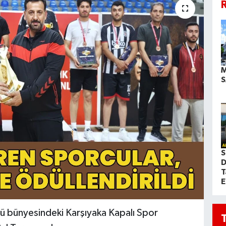
R
M
S
S
D
T
E
ğü bünyesindeki Karşıyaka Kapalı Spor