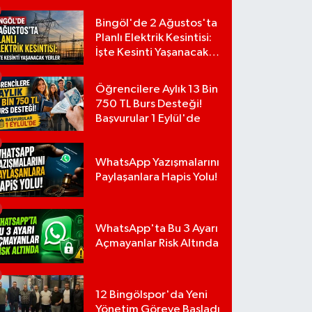
Bingöl'de 2 Ağustos'ta
Planlı Elektrik Kesintisi:
İşte Kesinti Yaşanacak
Yerler
Öğrencilere Aylık 13 Bin
750 TL Burs Desteği!
Başvurular 1 Eylül'de
WhatsApp Yazışmalarını
Paylaşanlara Hapis Yolu!
WhatsApp'ta Bu 3 Ayarı
Açmayanlar Risk Altında
12 Bingölspor'da Yeni
Yönetim Göreve Başladı