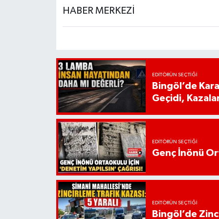
HABER MERKEZİ
EDITÖRÜN SEÇTIĞI
Bingöl’de Kar
Geçidi, Kazala
EDITÖRÜN SEÇTIĞI
Genç İnönü Ort
EDITÖRÜN SEÇTIĞI
Bingöl’de Zinci