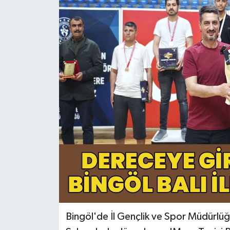
KİĞI
MERKEZ
RESMİ İLANLAR
SAĞLIK
SİYASET
SOLHAN
SPOR
YAYLADERE
Bingöl'de İl Gençlik ve Spor Müdürlü
YEDİSU