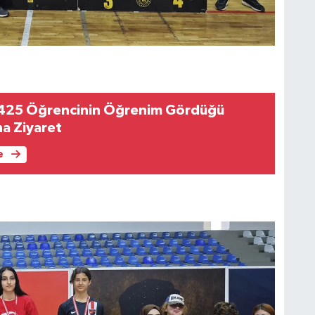
n 425 Öğrencinin Öğrenim Gördüğü
na Ziyaret
e