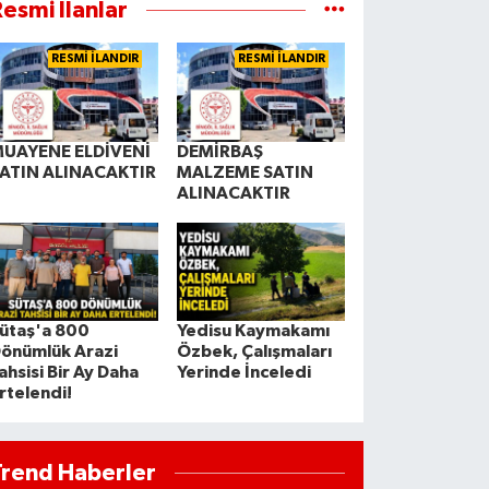
esmi İlanlar
RESMİ İLANDIR
RESMİ İLANDIR
UAYENE ELDİVENİ
DEMİRBAŞ
ATIN ALINACAKTIR
MALZEME SATIN
ALINACAKTIR
ütaş'a 800
Yedisu Kaymakamı
önümlük Arazi
Özbek, Çalışmaları
ahsisi Bir Ay Daha
Yerinde İnceledi
rtelendi!
Trend Haberler