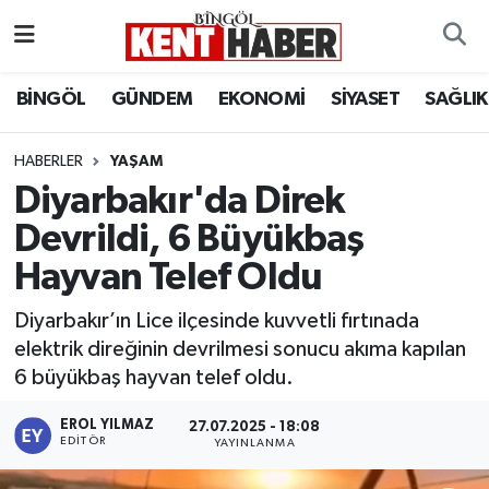
ADAKLI
Bingöl Nöbetçi Eczaneler
BİNGÖL
GÜNDEM
EKONOMİ
SİYASET
SAĞLIK
BİLİM-TEKNOLOJİ
Bingöl Hava Durumu
HABERLER
YAŞAM
Diyarbakır'da Direk
DÜNYA
Bingöl Namaz Vakitleri
Devrildi, 6 Büyükbaş
EĞİTİM
Bingöl Trafik Yoğunluk Haritası
Hayvan Telef Oldu
EKONOMİ
Süper Lig Puan Durumu ve Fikstür
Diyarbakır’ın Lice ilçesinde kuvvetli fırtınada
elektrik direğinin devrilmesi sonucu akıma kapılan
GENÇ
Tüm Manşetler
6 büyükbaş hayvan telef oldu.
GÜNDEM
Son Dakika Haberleri
EROL YILMAZ
27.07.2025 - 18:08
EDITÖR
YAYINLANMA
KARLIOVA
Haber Arşivi