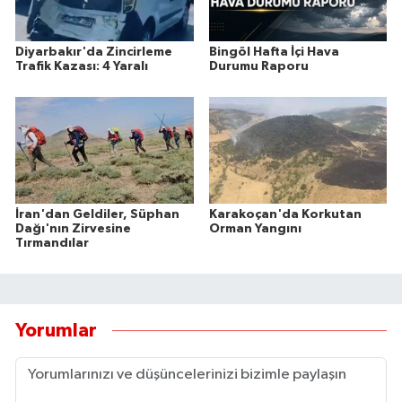
Diyarbakır'da Zincirleme
Bingöl Hafta İçi Hava
Trafik Kazası: 4 Yaralı
Durumu Raporu
İran'dan Geldiler, Süphan
Karakoçan'da Korkutan
Dağı'nın Zirvesine
Orman Yangını
Tırmandılar
Yorumlar