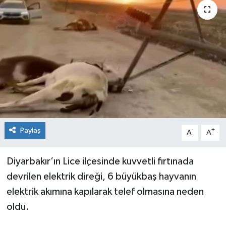
KİĞI
MERKEZ
RESMİ İLANLAR
SAĞLIK
SİYASET
Paylaş
-
+
A
A
SOLHAN
Diyarbakır’ın Lice ilçesinde kuvvetli fırtınada
SPOR
devrilen elektrik direği, 6 büyükbaş hayvanın
elektrik akımına kapılarak telef olmasına neden
YAYLADERE
oldu.
YEDİSU