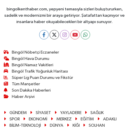
bingolkenthaber.com, yepyeni temasıyla sizleri buluştururken,
sadelik ve modernizmi bir araya getiriyor. Şatafattan kaçınıyor ve
insanlara haber okuyabilecekleri bir altyapı sunuyor.
Bingöl Nöbetçi Eczaneler
Bingöl Hava Durumu
Bingöl Namaz Vakitleri
Bingöl Trafik Yoğunluk Haritası
Süper Lig Puan Durumu ve Fikstür
Tüm Manşetler
Son Dakika Haberleri
Haber Arşivi
GÜNDEM
SİYASET
YAYLADERE
SAĞLIK
SPOR
EKONOMİ
MERKEZ
EĞİTİM
ADAKLI
BİLİM-TEKNOLOJİ
DÜNYA
KİĞI
SOLHAN