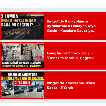
Bingöl’de Karayolunda
Aydınlatması Olmayan Yaya
Geçidi, Kazalara Davetiye
Çıkarıyor!
Genç İnönü Ortaokulu İçin
‘Denetim Yapılsın’ Çağrısı!
Bingöl’de Zincirleme Trafik
Kazası: 5 Yaralı