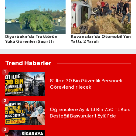
Diyarbakır’da Traktörün
Kovancılar’da Otomobil Yan
Yükü Görenleri Şaşırttı
Yattı: 2 Yaralı
Trend Haberler
1
81 İlde 30 Bin Güvenlik Personeli
Görevlendirilecek
2
Öğrencilere Aylık 13 Bin 750 TL Burs
Desteği! Başvurular 1 Eylül'de
3