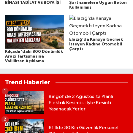
BİNASI TADİLAT VE BOYA İŞİ
Şartnamelere Uygun Beton
Kullanılmış
Elazığ’da Karşıya Geçmek
İsteyen Kadına Otomobil
Çarptı
Kılçadır'daki 800 Dönümlük
Arazi Tartışmasına
Valilikten Açıklama
Trend Haberler
1
Bingöl'de 2 Ağustos'ta Planlı
Elektrik Kesintisi: İşte Kesinti
Yaşanacak Yerler
2
81 İlde 30 Bin Güvenlik Personeli