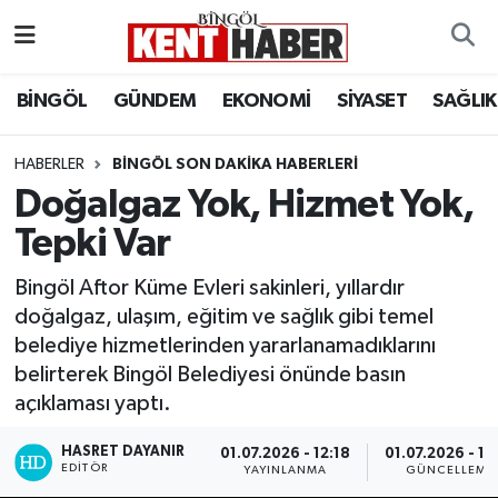
ADAKLI
Bingöl Nöbetçi Eczaneler
BİNGÖL
GÜNDEM
EKONOMİ
SİYASET
SAĞLIK
BİLİM-TEKNOLOJİ
Bingöl Hava Durumu
HABERLER
BINGÖL SON DAKIKA HABERLERI
Doğalgaz Yok, Hizmet Yok,
DÜNYA
Bingöl Namaz Vakitleri
Tepki Var
EĞİTİM
Bingöl Trafik Yoğunluk Haritası
Bingöl Aftor Küme Evleri sakinleri, yıllardır
EKONOMİ
Süper Lig Puan Durumu ve Fikstür
doğalgaz, ulaşım, eğitim ve sağlık gibi temel
belediye hizmetlerinden yararlanamadıklarını
GENÇ
Tüm Manşetler
belirterek Bingöl Belediyesi önünde basın
açıklaması yaptı.
GÜNDEM
Son Dakika Haberleri
HASRET DAYANIR
01.07.2026 - 12:18
01.07.2026 - 14
EDITÖR
YAYINLANMA
GÜNCELLEME
KARLIOVA
Haber Arşivi