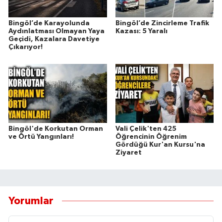
Bingöl’de Karayolunda
Bingöl’de Zincirleme Trafik
Aydınlatması Olmayan Yaya
Kazası: 5 Yaralı
Geçidi, Kazalara Davetiye
Çıkarıyor!
Bingöl'de Korkutan Orman
Vali Çelik'ten 425
ve Örtü Yangınları!
Öğrencinin Öğrenim
Gördüğü Kur'an Kursu'na
Ziyaret
Yorumlar