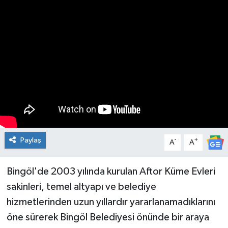
KİĞI
MERKEZ
RESMİ İLANLAR
SAĞLIK
SİYASET
Paylaş
-
+
A
A
SOLHAN
Bingöl'de 2003 yılında kurulan Aftor Küme Evleri
SPOR
sakinleri, temel altyapı ve belediye
YAYLADERE
hizmetlerinden uzun yıllardır yararlanamadıklarını
öne sürerek Bingöl Belediyesi önünde bir araya
YEDİSU