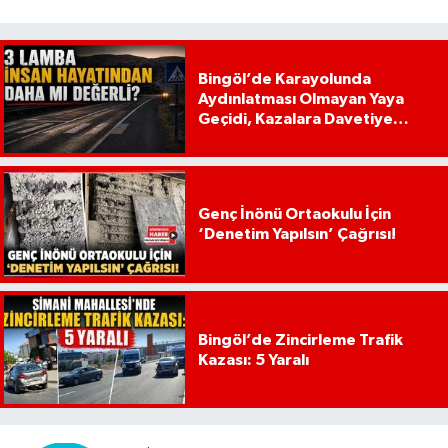
Bingöl’de Karayolunda
Aydınlatması Olmayan Yaya
Geçidi, Kazalara Davetiye
Çıkarıyor!
Genç İnönü Ortaokulu İçin
‘Denetim Yapılsın’ Çağrısı!
Bingöl’de Zincirleme Trafik
Kazası: 5 Yaralı