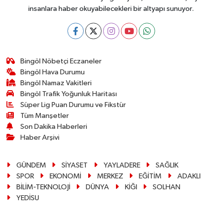
insanlara haber okuyabilecekleri bir altyapı sunuyor.
Bingöl Nöbetçi Eczaneler
Bingöl Hava Durumu
Bingöl Namaz Vakitleri
Bingöl Trafik Yoğunluk Haritası
Süper Lig Puan Durumu ve Fikstür
Tüm Manşetler
Son Dakika Haberleri
Haber Arşivi
GÜNDEM
SİYASET
YAYLADERE
SAĞLIK
SPOR
EKONOMİ
MERKEZ
EĞİTİM
ADAKLI
BİLİM-TEKNOLOJİ
DÜNYA
KİĞI
SOLHAN
YEDİSU