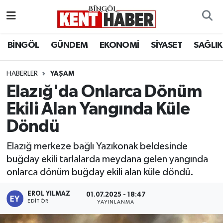
ADAKLI
Bingöl Nöbetçi Eczaneler
BİNGÖL
GÜNDEM
EKONOMİ
SİYASET
SAĞLIK
BİLİM-TEKNOLOJİ
Bingöl Hava Durumu
HABERLER
YAŞAM
Elazığ'da Onlarca Dönüm
DÜNYA
Bingöl Namaz Vakitleri
Ekili Alan Yangında Küle
EĞİTİM
Bingöl Trafik Yoğunluk Haritası
Döndü
EKONOMİ
Süper Lig Puan Durumu ve Fikstür
Elazığ merkeze bağlı Yazıkonak beldesinde
buğday ekili tarlalarda meydana gelen yangında
GENÇ
Tüm Manşetler
onlarca dönüm buğday ekili alan küle döndü.
GÜNDEM
Son Dakika Haberleri
EROL YILMAZ
01.07.2025 - 18:47
EDITÖR
YAYINLANMA
KARLIOVA
Haber Arşivi