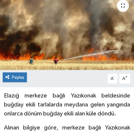
KİĞI
MERKEZ
RESMİ İLANLAR
SAĞLIK
SİYASET
Paylaş
-
+
A
A
SOLHAN
Elazığ merkeze bağlı Yazıkonak beldesinde
SPOR
buğday ekili tarlalarda meydana gelen yangında
onlarca dönüm buğday ekili alan küle döndü.
YAYLADERE
Alınan bilgiye göre, merkeze bağlı Yazıkonak
YEDİSU