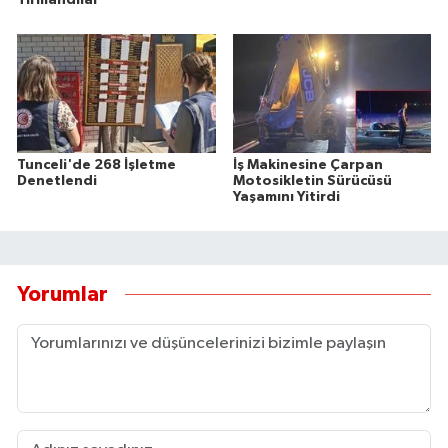
Tırmandılar
Tunceli'de 268 İşletme
İş Makinesine Çarpan
Denetlendi
Motosikletin Sürücüsü
Yaşamını Yitirdi
Yorumlar