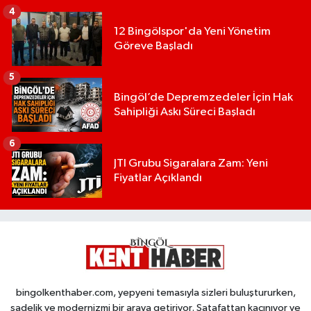
4
12 Bingölspor'da Yeni Yönetim
Göreve Başladı
5
Bingöl’de Depremzedeler İçin Hak
Sahipliği Askı Süreci Başladı
6
JTI Grubu Sigaralara Zam: Yeni
Fiyatlar Açıklandı
bingolkenthaber.com, yepyeni temasıyla sizleri buluştururken,
sadelik ve modernizmi bir araya getiriyor. Şatafattan kaçınıyor ve