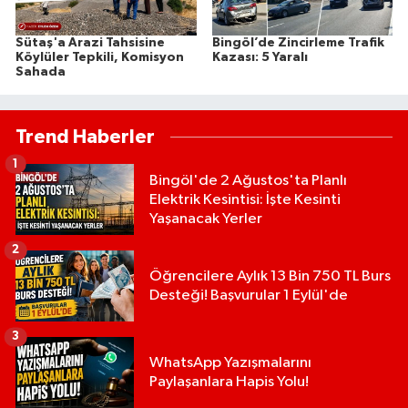
Sütaş'a Arazi Tahsisine
Bingöl’de Zincirleme Trafik
Köylüler Tepkili, Komisyon
Kazası: 5 Yaralı
Sahada
Trend Haberler
1
Bingöl'de 2 Ağustos'ta Planlı
Elektrik Kesintisi: İşte Kesinti
Yaşanacak Yerler
2
Öğrencilere Aylık 13 Bin 750 TL Burs
Desteği! Başvurular 1 Eylül'de
3
WhatsApp Yazışmalarını
Paylaşanlara Hapis Yolu!