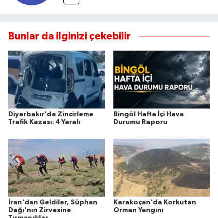
Bunlar da ilginizi çekebilir
Diyarbakır'da Zincirleme
Bingöl Hafta İçi Hava
Trafik Kazası: 4 Yaralı
Durumu Raporu
İran'dan Geldiler, Süphan
Karakoçan'da Korkutan
Dağı'nın Zirvesine
Orman Yangını