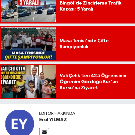
Bingöl’de Zincirleme Trafik
Kazası: 5 Yaralı
Masa Tenisi'nde Çifte
Şampiyonluk
Vali Çelik'ten 425 Öğrencinin
Öğrenim Gördüğü Kur'an
Kursu'na Ziyaret
EDITÖR HAKKINDA
Erol YILMAZ