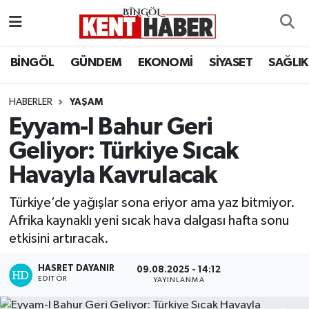
ADAKLI
Bingöl Nöbetçi Eczaneler
BİNGÖL
GÜNDEM
EKONOMİ
SİYASET
SAĞLIK
BİLİM-TEKNOLOJİ
Bingöl Hava Durumu
HABERLER
YAŞAM
Eyyam-I Bahur Geri
DÜNYA
Bingöl Namaz Vakitleri
Geliyor: Türkiye Sıcak
EĞİTİM
Bingöl Trafik Yoğunluk Haritası
Havayla Kavrulacak
EKONOMİ
Süper Lig Puan Durumu ve Fikstür
Türkiye’de yağışlar sona eriyor ama yaz bitmiyor.
Afrika kaynaklı yeni sıcak hava dalgası hafta sonu
GENÇ
Tüm Manşetler
etkisini artıracak.
GÜNDEM
Son Dakika Haberleri
HASRET DAYANIR
09.08.2025 - 14:12
EDITÖR
YAYINLANMA
KARLIOVA
Haber Arşivi