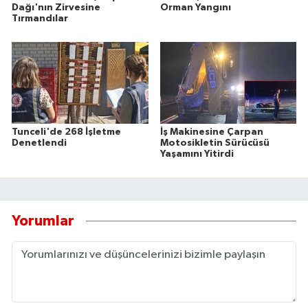
Dağı'nın Zirvesine
Orman Yangını
Tırmandılar
Tunceli'de 268 İşletme
İş Makinesine Çarpan
Denetlendi
Motosikletin Sürücüsü
Yaşamını Yitirdi
Yorumlar