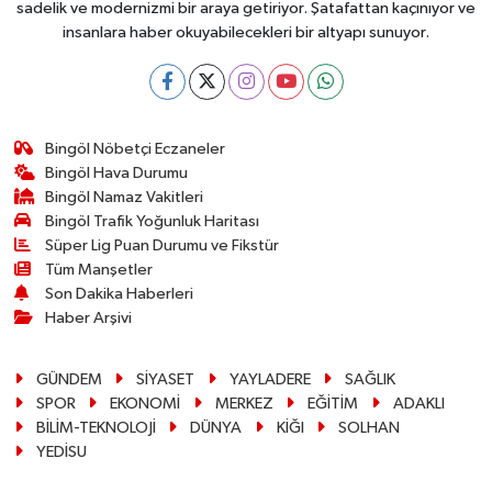
sadelik ve modernizmi bir araya getiriyor. Şatafattan kaçınıyor ve
insanlara haber okuyabilecekleri bir altyapı sunuyor.
Bingöl Nöbetçi Eczaneler
Bingöl Hava Durumu
Bingöl Namaz Vakitleri
Bingöl Trafik Yoğunluk Haritası
Süper Lig Puan Durumu ve Fikstür
Tüm Manşetler
Son Dakika Haberleri
Haber Arşivi
GÜNDEM
SİYASET
YAYLADERE
SAĞLIK
SPOR
EKONOMİ
MERKEZ
EĞİTİM
ADAKLI
BİLİM-TEKNOLOJİ
DÜNYA
KİĞI
SOLHAN
YEDİSU