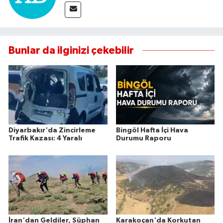
Bunlar da ilginizi çekebilir
Diyarbakır'da Zincirleme
Bingöl Hafta İçi Hava
Trafik Kazası: 4 Yaralı
Durumu Raporu
İran'dan Geldiler, Süphan
Karakoçan'da Korkutan