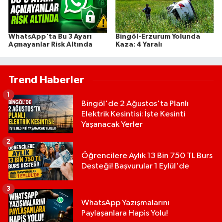
WhatsApp'ta Bu 3 Ayarı
Bingöl-Erzurum Yolunda
Açmayanlar Risk Altında
Kaza: 4 Yaralı
Trend Haberler
1
Bingöl'de 2 Ağustos'ta Planlı
Elektrik Kesintisi: İşte Kesinti
Yaşanacak Yerler
2
Öğrencilere Aylık 13 Bin 750 TL Burs
Desteği! Başvurular 1 Eylül'de
3
WhatsApp Yazışmalarını
Paylaşanlara Hapis Yolu!