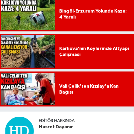
Bingöl-Erzurum Yolunda Kaza:
4 Yaralı
Karlıova’nın Köylerinde Altyapı
Çalışması
Vali Çelik'ten Kızılay'a Kan
Bağışı
EDITÖR HAKKINDA
Hasret Dayanır