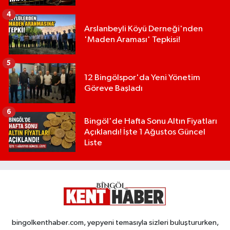
4
Arslanbeyli Köyü Derneği'nden
'Maden Araması' Tepkisi!
5
12 Bingölspor'da Yeni Yönetim
Göreve Başladı
6
Bingöl'de Hafta Sonu Altın Fiyatları
Açıklandı! İşte 1 Ağustos Güncel
Liste
bingolkenthaber.com, yepyeni temasıyla sizleri buluştururken,