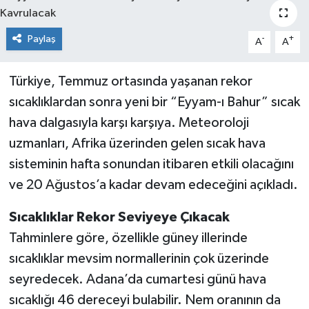
KİĞI
Paylaş
-
+
A
A
MERKEZ
Türkiye, Temmuz ortasında yaşanan rekor
RESMİ İLANLAR
sıcaklıklardan sonra yeni bir “Eyyam-ı Bahur” sıcak
hava dalgasıyla karşı karşıya. Meteoroloji
SAĞLIK
uzmanları, Afrika üzerinden gelen sıcak hava
sisteminin hafta sonundan itibaren etkili olacağını
SİYASET
ve 20 Ağustos’a kadar devam edeceğini açıkladı.
SOLHAN
Sıcaklıklar Rekor Seviyeye Çıkacak
SPOR
Tahminlere göre, özellikle güney illerinde
sıcaklıklar mevsim normallerinin çok üzerinde
YAYLADERE
seyredecek. Adana’da cumartesi günü hava
sıcaklığı 46 dereceyi bulabilir. Nem oranının da
YEDİSU