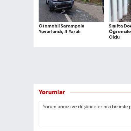
Otomobil Şarampole
Sınıfta D
Yuvarlandı, 4 Yaralı
Öğrencile
Oldu
Yorumlar