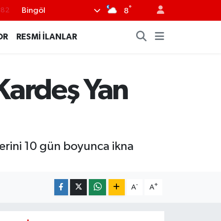
°
Bingöl
8
.02
.19
OR
RESMİ İLANLAR
.18
.19
 Kardeş Yan
%0
lerini 10 gün boyunca ikna
-
+
A
A