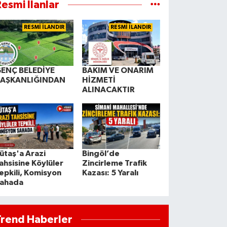
esmi İlanlar
RESMİ İLANDIR
RESMİ İLANDIR
ENÇ BELEDİYE
BAKIM VE ONARIM
BAŞKANLIĞINDAN
HİZMETİ
ALINACAKTIR
ütaş'a Arazi
Bingöl’de
ahsisine Köylüler
Zincirleme Trafik
epkili, Komisyon
Kazası: 5 Yaralı
ahada
Trend Haberler