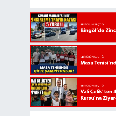
EDITÖRÜN SEÇTIĞI
Bingöl’de Zinci
EDITÖRÜN SEÇTIĞI
Masa Tenisi'n
EDITÖRÜN SEÇTIĞI
Vali Çelik'te
Kursu'na Ziyar