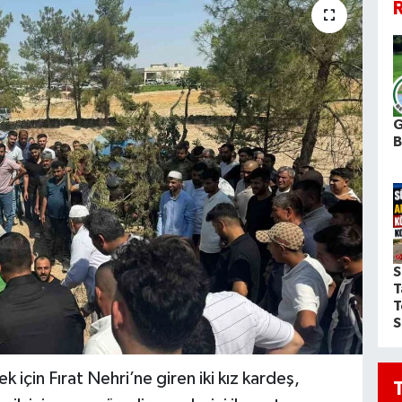
R
G
S
T
T
S
k için Fırat Nehri’ne giren iki kız kardeş,