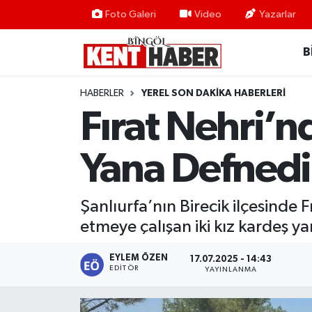
Foto Galeri
Video
Yazarlar
B
ADAKLI
Bingöl Nöbetçi Eczaneler
BİLİM-TEKNOLOJİ
Bingöl Hava Durumu
HABERLER
YEREL SON DAKIKA HABERLERI
Fırat Nehri’n
DÜNYA
Bingöl Namaz Vakitleri
Yana Defnedi
EĞİTİM
Bingöl Trafik Yoğunluk Haritası
EKONOMİ
Süper Lig Puan Durumu ve Fikstür
Şanlıurfa’nın Birecik ilçesinde
etmeye çalışan iki kız kardeş y
GENÇ
Tüm Manşetler
EYLEM ÖZEN
17.07.2025 - 14:43
GÜNDEM
Son Dakika Haberleri
EDITÖR
YAYINLANMA
KARLIOVA
Haber Arşivi