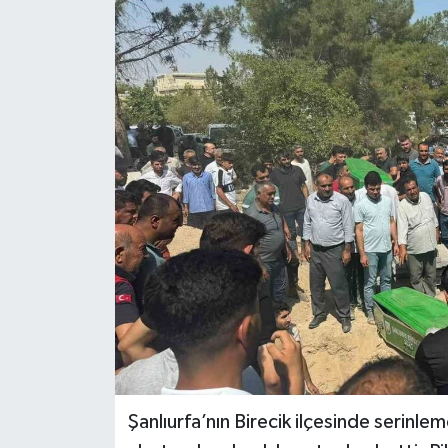
KİĞI
MERKEZ
RESMİ İLANLAR
SAĞLIK
SİYASET
SOLHAN
SPOR
YAYLADERE
Şanlıurfa’nın Birecik ilçesinde serinleme
YEDİSU