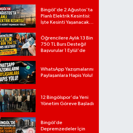
Bingöl'de 2 Ağustos'ta
Planlı Elektrik Kesintisi:
İşte Kesinti Yaşanacak
Yerler
Öğrencilere Aylık 13 Bin
750 TL Burs Desteği!
Başvurular 1 Eylül'de
WhatsApp Yazışmalarını
Paylaşanlara Hapis Yolu!
12 Bingölspor'da Yeni
Yönetim Göreve Başladı
Bingöl’de
Depremzedeler İçin