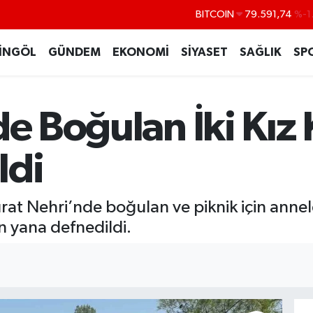
DOLAR
45,43620
%0
EURO
53,38690
%0
İNGÖL
GÜNDEM
EKONOMİ
SİYASET
SAĞLIK
SP
STERLİN
61,60380
%0
G.ALTIN
6862,09000
%0
de Boğulan İki Kız
BİST100
14.598,00
ldi
 Fırat Nehri’nde boğulan ve piknik için anne
an yana defnedildi.