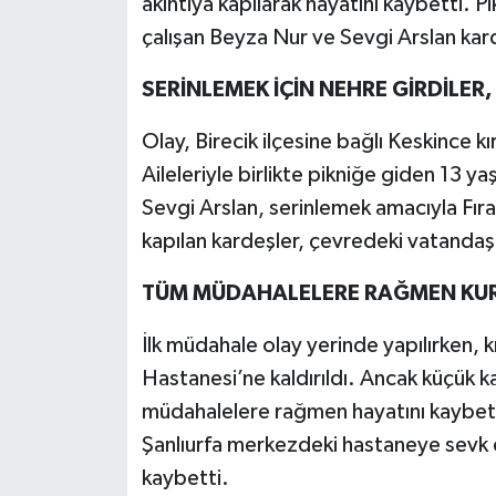
akıntıya kapılarak hayatını kaybetti. Pi
çalışan Beyza Nur ve Sevgi Arslan kard
SERİNLEMEK İÇİN NEHRE GİRDİLER
Olay, Birecik ilçesine bağlı Keskince k
Aileleriyle birlikte pikniğe giden 13 ya
Sevgi Arslan, serinlemek amacıyla Fıra
kapılan kardeşler, çevredeki vatandaşl
TÜM MÜDAHALELERE RAĞMEN KU
İlk müdahale olay yerinde yapılırken, 
Hastanesi’ne kaldırıldı. Ancak küçük 
müdahalelere rağmen hayatını kaybetti
Şanlıurfa merkezdeki hastaneye sevk 
kaybetti.