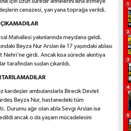
knik için uzun süredir annelerini ikna etmeye
1
eşlerin cenazesi, yan yana toprağa verildi.
, ÇIKAMADILAR
2
ırsal Mahallesi yakınlarında meydana geldi.
şındaki Beyza Nur Arslan ile 17 yaşındaki ablası
t Nehri’ne girdi. Ancak kısa sürede akıntıya
3
ar tarafından sudan çıkarıldı.
RTARILAMADILAR
4
kız kardeşler ambulanslarla Birecik Devlet
kardeş Beyza Nur, hastanedeki tüm
. Durumu ağır olan abla Sevgi Arslan ise
5
edildi ancak o da yaşam mücadelesini