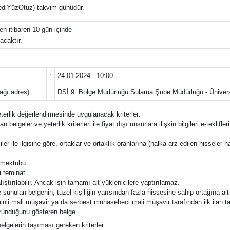
YediYüzOtuz) takvim günüdür.
n itibaren 10 gün içinde
acaktır.
:
24.01.2024 - 10:00
cağı adres)
:
DSİ 9. Bölge Müdürlüğü Sulama Şube Müdürlüğü - Ünive
yeterlik değerlendirmesinde uygulanacak kriterler:
an belgeler ve yeterlik kriterleri ile fiyat dışı unsurlara ilişkin bilgileri e-tek
ler ile ilgisine göre, ortaklar ve ortaklık oranlarına (halka arz edilen hisseler ha
f mektubu.
i teminat.
lıştırılabilir. Ancak işin tamamı alt yüklenicilere yaptırılamaz.
sunulan belgenin, tüzel kişiliğin yarısından fazla hissesine sahip ortağına ait
inli mali müşavir ya da serbest muhasebeci mali müşavir tarafından ilk ilan t
korunduğunu gösteren belge.
elgelerin taşıması gereken kriterler: