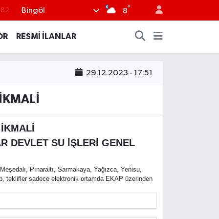
°
Bingöl
.02
8
.19
OR
RESMİ İLANLAR
.18
.19
29.12.2023 - 17:51
%0
İKMALİ
.82
İKMALİ
 DEVLET SU İŞLERİ GENEL
 Meşedalı, Pınaraltı, Sarmakaya, Yağızca, Yenisu,
p, teklifler sadece elektronik ortamda EKAP üzerinden