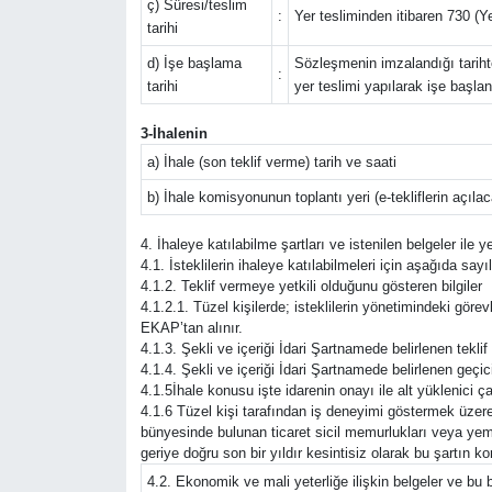
ç) Süresi/teslim
:
Yer tesliminden itibaren 730 (
tarihi
d) İşe başlama
Sözleşmenin imzalandığı tarihte
:
tarihi
yer teslimi yapılarak işe başlan
3-İhalenin
a) İhale (son teklif verme) tarih ve saati
b) İhale komisyonunun toplantı yeri (e-tekliflerin açıla
4. İhaleye katılabilme şartları ve istenilen belgeler ile 
4.1. İsteklilerin ihaleye katılabilmeleri için aşağıda sayıl
4.1.2. Teklif vermeye yetkili olduğunu gösteren bilgiler
4.1.2.1. Tüzel kişilerde; isteklilerin yönetimindeki görevli
EKAP’tan alınır.
4.1.3. Şekli ve içeriği İdari Şartnamede belirlenen tekli
4.1.4. Şekli ve içeriği İdari Şartnamede belirlenen geçic
4.1.5İhale konusu işte idarenin onayı ile alt yüklenici ça
4.1.6 Tüzel kişi tarafından iş deneyimi göstermek üzere 
bünyesinde bulunan ticaret sicil memurlukları veya yem
geriye doğru son bir yıldır kesintisiz olarak bu şartın 
4.2. Ekonomik ve mali yeterliğe ilişkin belgeler ve bu b