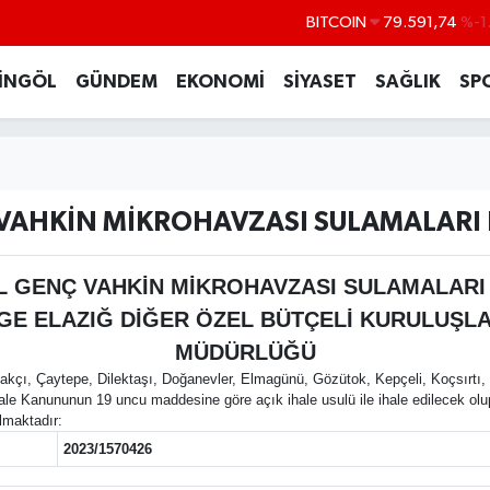
DOLAR
45,43620
%0
EURO
53,38690
%0
İNGÖL
GÜNDEM
EKONOMİ
SİYASET
SAĞLIK
SP
STERLİN
61,60380
%0
G.ALTIN
6862,09000
%0
BİST100
14.598,00
VAHKİN MİKROHAVZASI SULAMALARI 
BITCOIN
79.591,74
%-1
L GENÇ VAHKİN MİKROHAVZASI SULAMALARI 
E ELAZIĞ DİĞER ÖZEL BÜTÇELİ KURULUŞLAR
MÜDÜRLÜĞÜ
nakçı, Çaytepe, Dilektaşı, Doğanevler, Elmagünü, Gözütok, Kepçeli, Koçsırtı,
ale Kanununun 19 uncu maddesine göre açık ihale usulü ile ihale edilecek olu
almaktadır:
2023/1570426