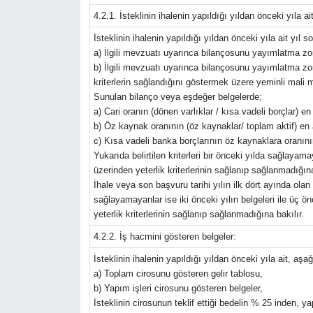
4.2.1. İsteklinin ihalenin yapıldığı yıldan önceki yıla a
İsteklinin ihalenin yapıldığı yıldan önceki yıla ait yıl
a) İlgili mevzuatı uyarınca bilançosunu yayımlatma zoru
b) İlgili mevzuatı uyarınca bilançosunu yayımlatma zor
kriterlerin sağlandığını göstermek üzere yeminli mali
Sunulan bilanço veya eşdeğer belgelerde;
a) Cari oranın (dönen varlıklar / kısa vadeli borçlar) e
b) Öz kaynak oranının (öz kaynaklar/ toplam aktif) en
c) Kısa vadeli banka borçlarının öz kaynaklara oranının 0
Yukarıda belirtilen kriterleri bir önceki yılda sağlayama
üzerinden yeterlik kriterlerinin sağlanıp sağlanmadığına
İhale veya son başvuru tarihi yılın ilk dört ayında olan i
sağlayamayanlar ise iki önceki yılın belgeleri ile üç ön
yeterlik kriterlerinin sağlanıp sağlanmadığına bakılır.
4.2.2. İş hacmini gösteren belgeler:
İsteklinin ihalenin yapıldığı yıldan önceki yıla ait, aşağ
a) Toplam cirosunu gösteren gelir tablosu,
b) Yapım işleri cirosunu gösteren belgeler,
İsteklinin cirosunun teklif ettiği bedelin % 25 inden, y