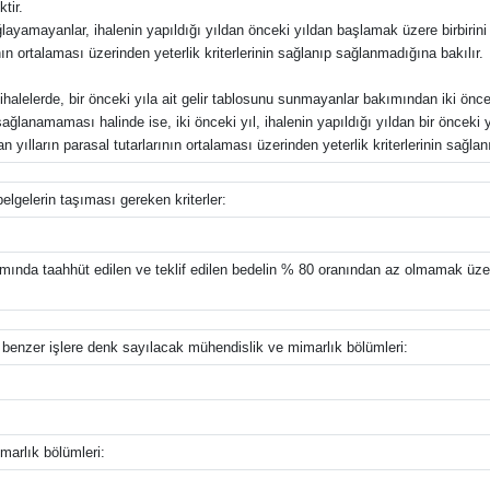
tir.
ağlayamayanlar, ihalenin yapıldığı yıldan önceki yıldan başlamak üzere birbirini t
ının ortalaması üzerinden yeterlik kriterlerinin sağlanıp sağlanmadığına bakılır.
ihalelerde, bir önceki yıla ait gelir tablosunu sunmayanlar bakımından iki önceki
ın sağlanamaması halinde ise, iki önceki yıl, ihalenin yapıldığı yıldan bir önceki 
an yılların parasal tutarlarının ortalaması üzerinden yeterlik kriterlerinin sağla
belgelerin taşıması gereken kriterler:
ında taahhüt edilen ve teklif edilen bedelin % 80 oranından az olmamak üzere
e benzer işlere denk sayılacak mühendislik ve mimarlık bölümleri:
marlık bölümleri: