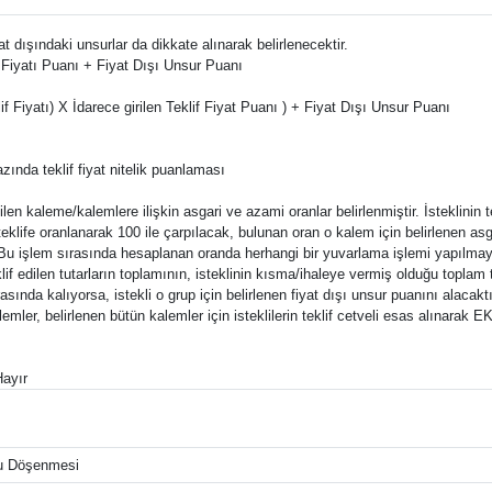
yat dışındaki unsurlar da dikkate alınarak belirlenecektir.
iyatı Puanı + Fiyat Dışı Unsur Puanı
f Fiyatı) X İdarece girilen Teklif Fiyat Puanı ) + Fiyat Dışı Unsur Puanı
ında teklif fiyat nitelik puanlaması
len kaleme/kalemlere ilişkin asgari ve azami oranlar belirlenmiştir. İsteklinin 
teklife oranlanarak 100 ile çarpılacak, bulunan oran o kalem için belirlenen asg
r. Bu işlem sırasında hesaplanan oranda herhangi bir yuvarlama işlemi yapılma
eklif edilen tutarların toplamının, isteklinin kısma/ihaleye vermiş olduğu topla
rasında kalıyorsa, istekli o grup için belirlenen fiyat dışı unsur puanını alaca
mler, belirlenen bütün kalemler için isteklilerin teklif cetveli esas alınarak
ayır
u Döşenmesi