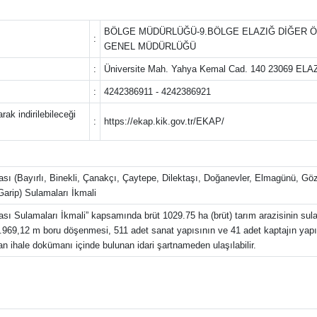
BÖLGE MÜDÜRLÜĞÜ-9.BÖLGE ELAZIĞ DİĞER Ö
:
GENEL MÜDÜRLÜĞÜ
:
Üniversite Mah. Yahya Kemal Cad. 140 23069 E
:
4242386911 - 4242386921
ak indirilebileceği
:
https://ekap.kik.gov.tr/EKAP/
ı (Bayırlı, Binekli, Çanakçı, Çaytepe, Dilektaşı, Doğanevler, Elmagünü, Gözü
arip) Sulamaları İkmali
 Sulamaları İkmali” kapsamında brüt 1029.75 ha (brüt) tarım arazisinin sulanma
969,12 m boru döşenmesi, 511 adet sanat yapısının ve 41 adet kaptajın yapı
lan ihale dokümanı içinde bulunan idari şartnameden ulaşılabilir.