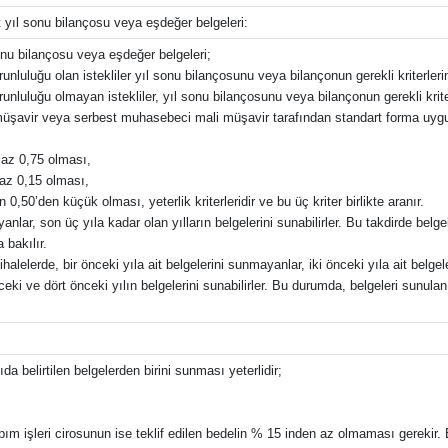
it yıl sonu bilançosu veya eşdeğer belgeleri:
 sonu bilançosu veya eşdeğer belgeleri;
nluluğu olan istekliler yıl sonu bilançosunu veya bilançonun gerekli kriterleri
unluluğu olmayan istekliler, yıl sonu bilançosunu veya bilançonun gerekli krite
 müşavir veya serbest muhasebeci mali müşavir tarafından standart forma uyg
n az 0,75 olması,
 az 0,15 olması,
,50’den küçük olması, yeterlik kriterleridir ve bu üç kriter birlikte aranır.
yanlar, son üç yıla kadar olan yılların belgelerini sunabilirler. Bu takdirde belge
 bakılır.
halelerde, bir önceki yıla ait belgelerini sunmayanlar, iki önceki yıla ait belgeler
ceki ve dört önceki yılın belgelerini sunabilirler. Bu durumda, belgeleri sunulan
ıda belirtilen belgelerden birini sunması yeterlidir;
apım işleri cirosunun ise teklif edilen bedelin % 15 inden az olmaması gerekir. 