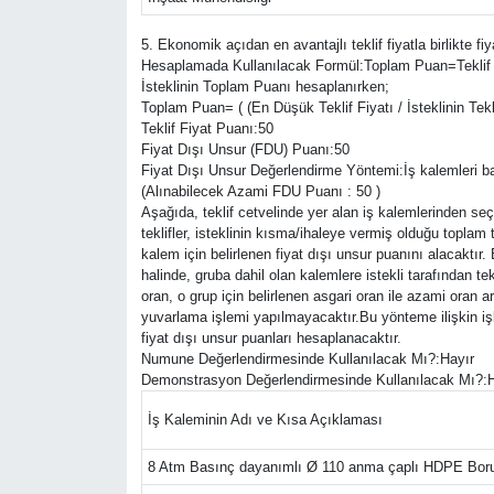
5. Ekonomik açıdan en avantajlı teklif fiyatla birlikte fi
Hesaplamada Kullanılacak Formül:Toplam Puan=Teklif F
İsteklinin Toplam Puanı hesaplanırken;
Toplam Puan= ( (En Düşük Teklif Fiyatı / İsteklinin Tekli
Teklif Fiyat Puanı:50
Fiyat Dışı Unsur (FDU) Puanı:50
Fiyat Dışı Unsur Değerlendirme Yöntemi:İş kalemleri baz
(Alınabilecek Azami FDU Puanı : 50 )
Aşağıda, teklif cetvelinde yer alan iş kalemlerinden seçi
teklifler, isteklinin kısma/ihaleye vermiş olduğu toplam 
kalem için belirlenen fiyat dışı unsur puanını alacaktı
halinde, gruba dahil olan kalemlere istekli tarafından t
oran, o grup için belirlenen asgari oran ile azami oran a
yuvarlama işlemi yapılmayacaktır.Bu yönteme ilişkin işle
fiyat dışı unsur puanları hesaplanacaktır.
Numune Değerlendirmesinde Kullanılacak Mı?:Hayır
Demonstrasyon Değerlendirmesinde Kullanılacak Mı?:H
İş Kaleminin Adı ve Kısa Açıklaması
8 Atm Basınç dayanımlı Ø 110 anma çaplı HDPE Bor