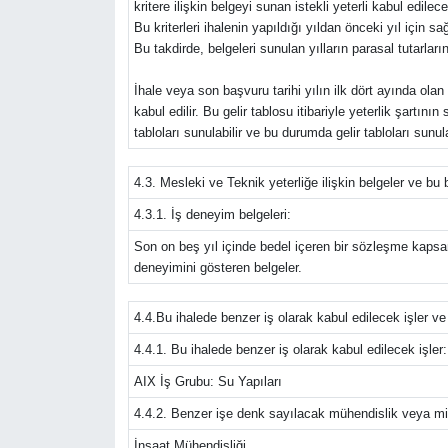
kritere ilişkin belgeyi sunan istekli yeterli kabul edilecek
Bu kriterleri ihalenin yapıldığı yıldan önceki yıl için s
Bu takdirde, belgeleri sunulan yılların parasal tutarlar
İhale veya son başvuru tarihi yılın ilk dört ayında olan 
kabul edilir. Bu gelir tablosu itibariyle yeterlik şartın
tabloları sunulabilir ve bu durumda gelir tabloları sunul
4.3. Mesleki ve Teknik yeterliğe ilişkin belgeler ve bu 
4.3.1. İş deneyim belgeleri:
Son on beş yıl içinde bedel içeren bir sözleşme kapsam
deneyimini gösteren belgeler.
4.4.Bu ihalede benzer iş olarak kabul edilecek işler v
4.4.1. Bu ihalede benzer iş olarak kabul edilecek işler:
AIX İş Grubu: Su Yapıları
4.4.2. Benzer işe denk sayılacak mühendislik veya mi
İnşaat Mühendisliği