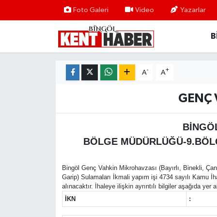
Foto Galeri
Video
Yazarlar
B
ADAKLI
Bingöl Nöbetçi Eczaneler
BİLİM-TEKNOLOJİ
Bingöl Hava Durumu
-
+
A
A
DÜNYA
Bingöl Namaz Vakitleri
GENÇ 
EĞİTİM
Bingöl Trafik Yoğunluk Haritası
BİNGÖ
EKONOMİ
Süper Lig Puan Durumu ve Fikstür
BÖLGE MÜDÜRLÜĞÜ-9.BÖLG
GENÇ
Tüm Manşetler
Bingöl Genç Vahkin Mikrohavzası (Bayırlı, Binekli, Ça
Garip) Sulamaları İkmali yapım işi 4734 sayılı Kamu İh
GÜNDEM
Son Dakika Haberleri
alınacaktır. İhaleye ilişkin ayrıntılı bilgiler aşağıda yer 
İKN
:
KARLIOVA
Haber Arşivi