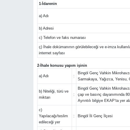
1-İdarenin
KİĞI
a) Adı
MERKEZ
b) Adresi
c) Telefon ve faks numarası
RESMİ İLANLAR
ç) İhale dokümanının görülebileceği ve e-imza kullanılar
internet sayfası
SAĞLIK
2-İhale konusu yapım işinin
SİYASET
Bingöl Genç Vahkin Mikrohavzas
a) Adı
:
Sarmakaya, Yağızca, Yenisu, G
SOLHAN
Bingöl Genç Vahkin Mikrohavzası
b) Niteliği, türü ve
:
çap ve basınç dayanımında 80.
miktarı
SPOR
Ayrıntılı bilgiye EKAP’ta yer a
c)
YAYLADERE
Yapılacağı/teslim
:
Bingöl İli Genç İlçesi
edileceği yer
YEDİSU