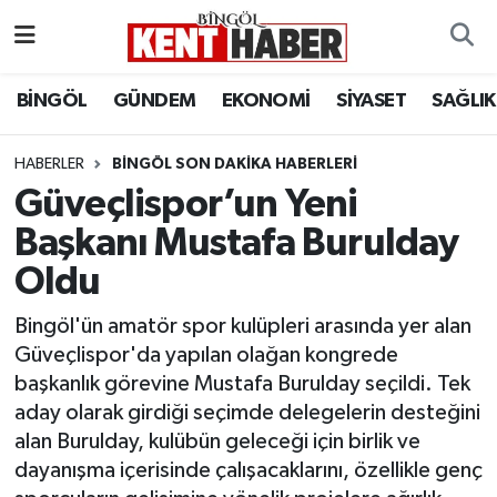
ADAKLI
Bingöl Nöbetçi Eczaneler
BİNGÖL
GÜNDEM
EKONOMİ
SİYASET
SAĞLIK
BİLİM-TEKNOLOJİ
Bingöl Hava Durumu
HABERLER
BINGÖL SON DAKIKA HABERLERI
Güveçlispor’un Yeni
DÜNYA
Bingöl Namaz Vakitleri
Başkanı Mustafa Burulday
EĞİTİM
Bingöl Trafik Yoğunluk Haritası
Oldu
EKONOMİ
Süper Lig Puan Durumu ve Fikstür
Bingöl'ün amatör spor kulüpleri arasında yer alan
Güveçlispor'da yapılan olağan kongrede
GENÇ
Tüm Manşetler
başkanlık görevine Mustafa Burulday seçildi. Tek
aday olarak girdiği seçimde delegelerin desteğini
GÜNDEM
Son Dakika Haberleri
alan Burulday, kulübün geleceği için birlik ve
dayanışma içerisinde çalışacaklarını, özellikle genç
KARLIOVA
Haber Arşivi