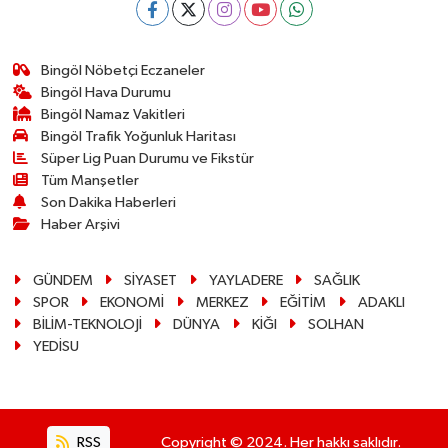
Bingöl Nöbetçi Eczaneler
Bingöl Hava Durumu
Bingöl Namaz Vakitleri
Bingöl Trafik Yoğunluk Haritası
Süper Lig Puan Durumu ve Fikstür
Tüm Manşetler
Son Dakika Haberleri
Haber Arşivi
GÜNDEM
SİYASET
YAYLADERE
SAĞLIK
SPOR
EKONOMİ
MERKEZ
EĞİTİM
ADAKLI
BİLİM-TEKNOLOJİ
DÜNYA
KİĞI
SOLHAN
YEDİSU
RSS
Copyright © 2024. Her hakkı saklıdır.