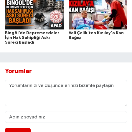
Bingöl’de Depremzedeler
Vali Çelik'ten Kızılay'a Kan
İçin Hak Sahipliği Askı
Bağışı
Süreci Başladı
Yorumlar