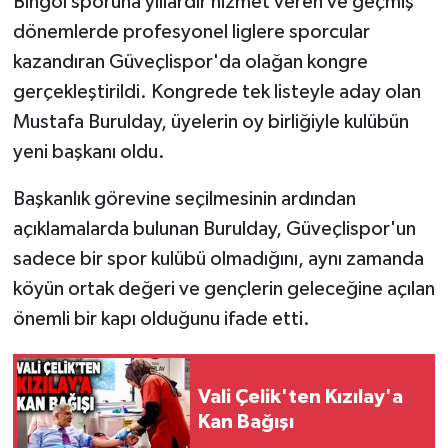
Bingöl sporuna yıllardır hizmet veren ve geçmiş
dönemlerde profesyonel liglere sporcular
kazandıran Güveçlispor'da olağan kongre
gerçekleştirildi. Kongrede tek listeyle aday olan
Mustafa Burulday, üyelerin oy birliğiyle kulübün
yeni başkanı oldu.
Başkanlık görevine seçilmesinin ardından
açıklamalarda bulunan Burulday, Güveçlispor'un
sadece bir spor kulübü olmadığını, aynı zamanda
köyün ortak değeri ve gençlerin geleceğine açılan
önemli bir kapı olduğunu ifade etti.
Vali Çelik'ten Kızılay'a
Kan Bağışı