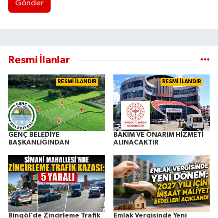
Gönder
Resmi İlanlar
RESMİ İLANDIR
RESMİ İLANDIR
GENÇ BELEDİYE
BAKIM VE ONARIM HİZMETİ
BAŞKANLIĞINDAN
ALINACAKTIR
Bingöl’de Zincirleme Trafik
Emlak Vergisinde Yeni