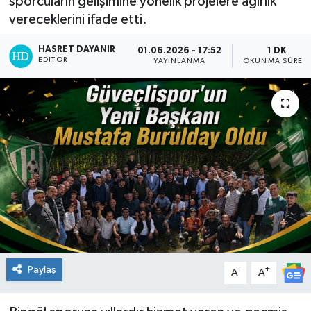
sporcuların gelişimine yönelik projelere ağırlık
vereceklerini ifade etti.
KİĞI
HASRET DAYANIR
01.06.2026 - 17:52
1 DK
MERKEZ
EDITÖR
YAYINLANMA
OKUNMA SÜRESI
RESMİ İLANLAR
SAĞLIK
SİYASET
SOLHAN
SPOR
Paylaş
-
+
YAYLADERE
A
A
YEDİSU