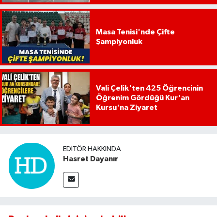
Masa Tenisi'nde Çifte
Şampiyonluk
Vali Çelik'ten 425 Öğrencinin
Öğrenim Gördüğü Kur'an
Kursu'na Ziyaret
EDITÖR HAKKINDA
Hasret Dayanır