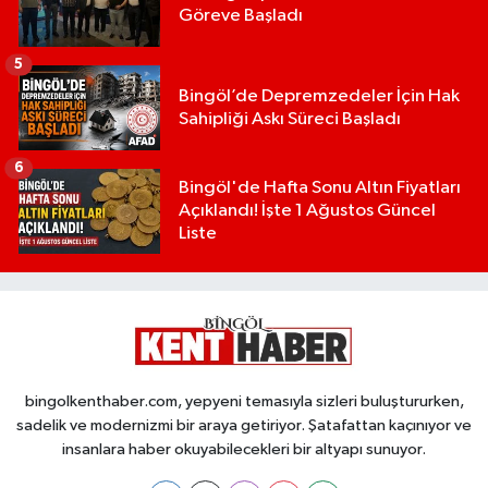
Göreve Başladı
5
Bingöl’de Depremzedeler İçin Hak
Sahipliği Askı Süreci Başladı
6
Bingöl'de Hafta Sonu Altın Fiyatları
Açıklandı! İşte 1 Ağustos Güncel
Liste
bingolkenthaber.com, yepyeni temasıyla sizleri buluştururken,
sadelik ve modernizmi bir araya getiriyor. Şatafattan kaçınıyor ve
insanlara haber okuyabilecekleri bir altyapı sunuyor.