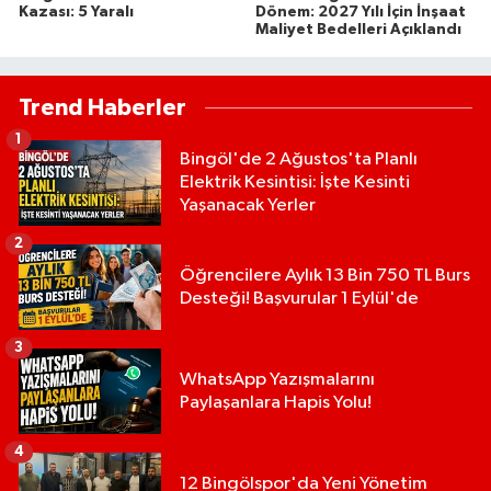
Kazası: 5 Yaralı
Dönem: 2027 Yılı İçin İnşaat
Maliyet Bedelleri Açıklandı
Trend Haberler
1
Bingöl'de 2 Ağustos'ta Planlı
Elektrik Kesintisi: İşte Kesinti
Yaşanacak Yerler
2
Öğrencilere Aylık 13 Bin 750 TL Burs
Desteği! Başvurular 1 Eylül'de
3
WhatsApp Yazışmalarını
Paylaşanlara Hapis Yolu!
4
12 Bingölspor'da Yeni Yönetim