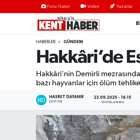
Foto Galeri
Video
Yazarlar
B
ADAKLI
Bingöl Nöbetçi Eczaneler
BİLİM-TEKNOLOJİ
Bingöl Hava Durumu
HABERLER
GÜNDEM
Hakkâri’de E
DÜNYA
Bingöl Namaz Vakitleri
EĞİTİM
Bingöl Trafik Yoğunluk Haritası
Hakkâri’nin Demirli mezrasında 
bazı hayvanlar için ölüm tehlike
EKONOMİ
Süper Lig Puan Durumu ve Fikstür
HASRET DAYANIR
23.09.2025 - 16:15
EDITÖR
GENÇ
Tüm Manşetler
YAYINLANMA
GÜNDEM
Son Dakika Haberleri
KARLIOVA
Haber Arşivi