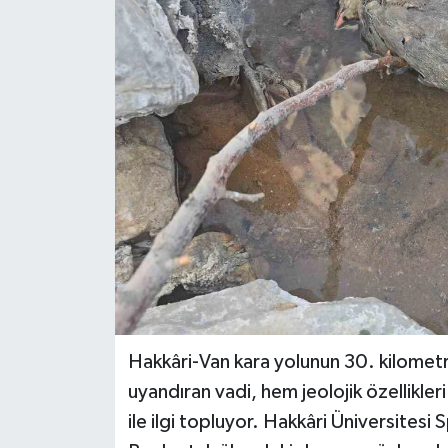
KİĞI
MERKEZ
RESMİ İLANLAR
SAĞLIK
SİYASET
SOLHAN
SPOR
Hakkâri-Van kara yolunun 30. kilometr
uyandıran vadi, hem jeolojik özellikler
YAYLADERE
ile ilgi topluyor. Hakkâri Üniversitesi 
YEDİSU