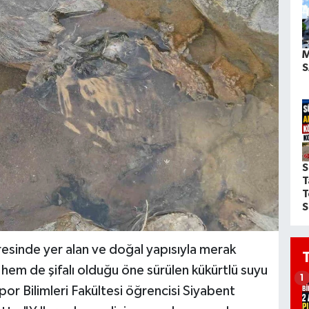
M
S
S
T
T
S
esinde yer alan ve doğal yapısıyla merak
i hem de şifalı olduğu öne sürülen kükürtlü suyu
1
Spor Bilimleri Fakültesi öğrencisi Siyabent