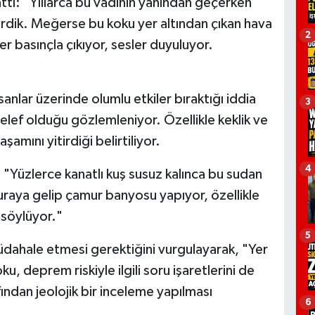
tı: "Yıllarca bu vadinin yanından geçerken
erdik. Meğerse bu koku yer altından çıkan hava
2
r basınçla çıkıyor, sesler duyuluyor.
anlar üzerinde olumlu etkiler bıraktığı iddia
3
telef olduğu gözlemleniyor. Özellikle keklik ve
şamını yitirdiği belirtiliyor.
4
"Yüzlerce kanatlı kuş susuz kalınca bu sudan
uraya gelip çamur banyosu yapıyor, özellikle
ı söylüyor."
5
müdahale etmesi gerektiğini vurgulayarak, "Yer
u, deprem riskiyle ilgili soru işaretlerini de
ndan jeolojik bir inceleme yapılması
6