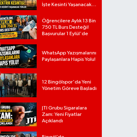
İşte Kesinti Yaşanacak
Yerler
Öğrencilere Aylık 13 Bin
750 TL Burs Desteği!
Başvurular 1 Eylül'de
WhatsApp Yazışmalarını
Paylaşanlara Hapis Yolu!
12 Bingölspor'da Yeni
Yönetim Göreve Başladı
JTI Grubu Sigaralara
Zam: Yeni Fiyatlar
Açıklandı