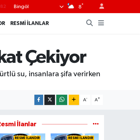
°
Bingöl
.02
8
.19
OR
RESMİ İLANLAR
.18
.19
kat Çekiyor
%0
.82
tlü su, insanlara şifa verirken
-
+
A
A
esmi İlanlar
RESMİ İLANDIR
RESMİ İLANDIR