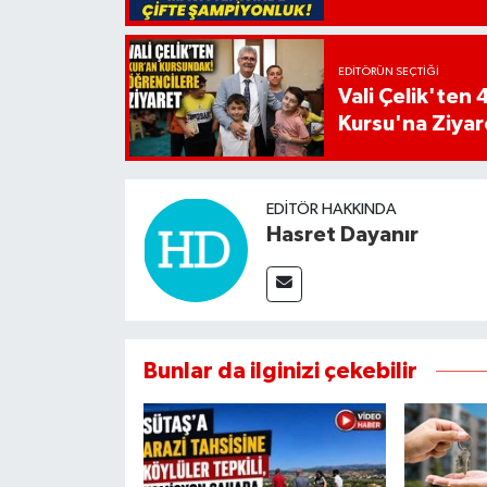
EDITÖRÜN SEÇTIĞI
Vali Çelik'te
Kursu'na Ziyar
EDITÖR HAKKINDA
Hasret Dayanır
Bunlar da ilginizi çekebilir