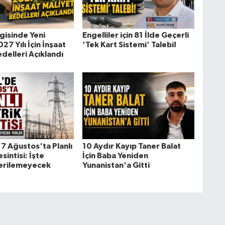
gisinde Yeni
Engelliler için 81 İlde Geçerli
7 Yılı İçin İnşaat
'Tek Kart Sistemi' Talebi!
delleri Açıklandı
7 Ağustos'ta Planlı
10 Aydır Kayıp Taner Balat
sintisi: İşte
İçin Baba Yeniden
Verilemeyecek
Yunanistan'a Gitti