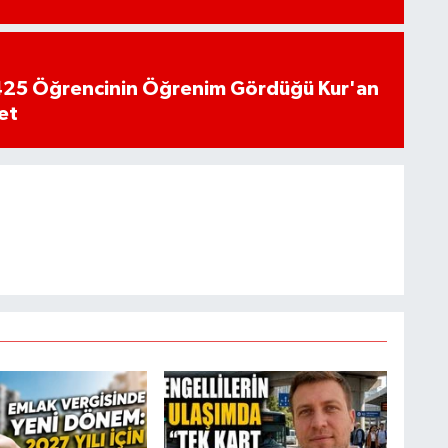
n 425 Öğrencinin Öğrenim Gördüğü Kur'an
et