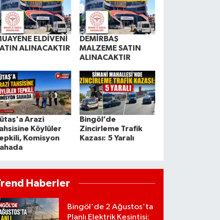
UAYENE ELDİVENİ
DEMİRBAŞ
ATIN ALINACAKTIR
MALZEME SATIN
ALINACAKTIR
ütaş'a Arazi
Bingöl’de
ahsisine Köylüler
Zincirleme Trafik
epkili, Komisyon
Kazası: 5 Yaralı
ahada
Trend Haberler
Bingöl'de 2 Ağustos'ta
Planlı Elektrik Kesintisi: