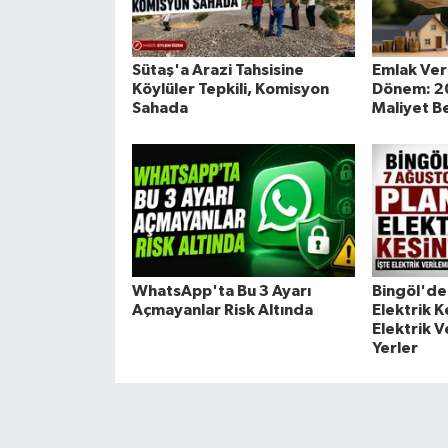
Sütaş'a Arazi Tahsisine
Emlak Ver
Köylüler Tepkili, Komisyon
Dönem: 202
Sahada
Maliyet Be
WhatsApp'ta Bu 3 Ayarı
Bingöl'de 
Açmayanlar Risk Altında
Elektrik Ke
Elektrik 
Yerler