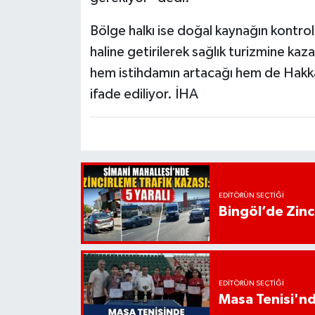
Bölge halkı ise doğal kaynağın kontroll
haline getirilerek sağlık turizmine ka
hem istihdamın artacağı hem de Hakkâri
ifade ediliyor. İHA
EDITÖRÜN SEÇTIĞI
Bingöl’de Zinci
EDITÖRÜN SEÇTIĞI
Masa Tenisi'n