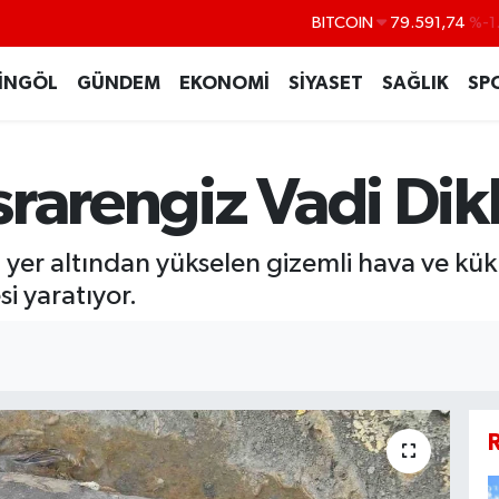
DOLAR
45,43620
%0
EURO
53,38690
%0
İNGÖL
GÜNDEM
EKONOMİ
SİYASET
SAĞLIK
SP
STERLİN
61,60380
%0
G.ALTIN
6862,09000
%0
srarengiz Vadi Dik
BİST100
14.598,00
BITCOIN
79.591,74
%-1
yer altından yükselen gizemli hava ve kükür
si yaratıyor.
R