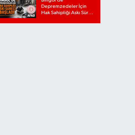
Bingöl’de
Depremzedeler İçin
Hak Sahipliği Askı Süreci
Başladı