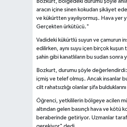
Bozkurt, bölgedeki durumu şöyle anlat
aracın içine sinen kokudan şikâyet ed
ve kükürtten yayılıyormuş. Hava yer ye
Gerçekten ürkütücü."
Vadideki kükürtlü suyun ve çamurun ins
edilirken, aynı suyu içen birçok kuşun 
şahin gibi kanatlıların bu sudan sonra ya
Bozkurt, durumu şöyle değerlendirdi: 
içmiş ve telef olmuş. Ancak insanlar b
cilt rahatsızlığı olanlar şifa buldukların
Öğrenci, yetkililerin bölgeye acilen 
altından gelen basınçlı hava ve kötü kok
beraberinde getiriyor. Uzmanlar tarafı
gerekiyor" dedi.