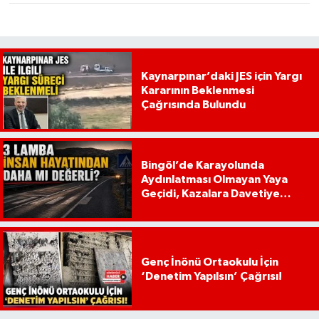
Kaynarpınar’daki JES için Yargı
Kararının Beklenmesi
Çağrısında Bulundu
Bingöl’de Karayolunda
Aydınlatması Olmayan Yaya
Geçidi, Kazalara Davetiye
Çıkarıyor!
Genç İnönü Ortaokulu İçin
‘Denetim Yapılsın’ Çağrısı!