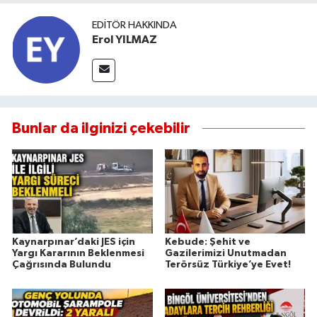
EDITÖR HAKKINDA
Erol YILMAZ
Bunlar da ilginizi çekebilir
Kaynarpınar’daki JES için
Kebude: Şehit ve
Yargı Kararının Beklenmesi
Gazilerimizi Unutmadan
Çağrısında Bulundu
Terörsüz Türkiye’ye Evet!