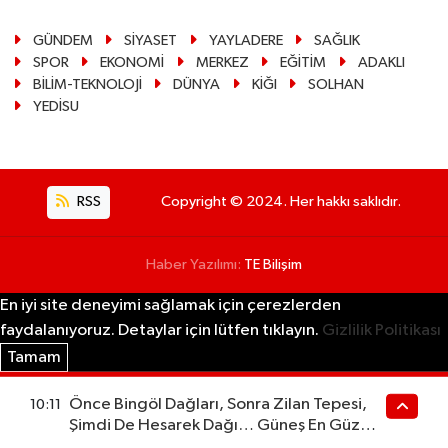
GÜNDEM
SİYASET
YAYLADERE
SAĞLIK
SPOR
EKONOMİ
MERKEZ
EĞİTİM
ADAKLI
BİLİM-TEKNOLOJİ
DÜNYA
KİĞI
SOLHAN
YEDİSU
RSS
Copyright © 2024. Her hakkı saklıdır.
Haber Yazılımı:
TE Bilişim
En iyi site deneyimi sağlamak için çerezlerden
faydalanıyoruz. Detaylar için lütfen tıklayın.
Gizlilik Politikası
Tamam
Önce Bingöl Dağları, Sonra Zilan Tepesi,
10:11
Şimdi De Hesarek Dağı… Güneş En Güzel
Nereden İzlenir?