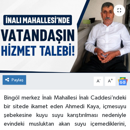
KİĞI
MERKEZ
RESMİ İLANLAR
SAĞLIK
SİYASET
Paylaş
-
+
A
A
SOLHAN
Bingöl merkez İnalı Mahallesi İnalı Caddesi’ndeki
SPOR
bir sitede ikamet eden Ahmedi Kaya, içmesuyu
YAYLADERE
şebekesine kuyu suyu karıştırılması nedeniyle
evindeki musluktan akan suyu içemediklerini,
YEDİSU