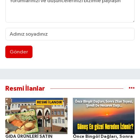
Gönder
Resmi İlanlar
RESMİ İLANDIR
GIDA ÜRÜNLERİ SATIN
Önce Bingöl Dağları, Sonra