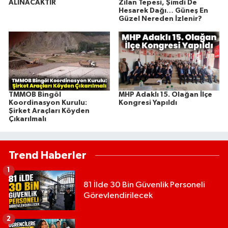
ALINACAKTIR
Zilan Tepesi, Şimdi De
Hesarek Dağı… Güneş En
Güzel Nereden İzlenir?
TMMOB Bingöl
MHP Adaklı 15. Olağan İlçe
Koordinasyon Kurulu:
Kongresi Yapıldı
Şirket Araçları Köyden
Çıkarılmalı
Trend Haberler
1
81 İlde 30 Bin Güvenlik Personeli
Görevlendirilecek
2