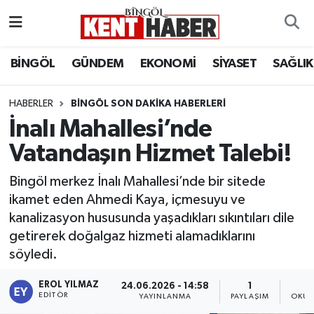
ADAKLI
Bingöl Nöbetçi Eczaneler
BİNGÖL
GÜNDEM
EKONOMİ
SİYASET
SAĞLIK
BİLİM-TEKNOLOJİ
Bingöl Hava Durumu
HABERLER
BINGÖL SON DAKIKA HABERLERI
İnalı Mahallesi’nde
DÜNYA
Bingöl Namaz Vakitleri
Vatandaşın Hizmet Talebi!
EĞİTİM
Bingöl Trafik Yoğunluk Haritası
Bingöl merkez İnalı Mahallesi’nde bir sitede
EKONOMİ
Süper Lig Puan Durumu ve Fikstür
ikamet eden Ahmedi Kaya, içmesuyu ve
kanalizasyon hususunda yaşadıkları sıkıntıları dile
GENÇ
Tüm Manşetler
getirerek doğalgaz hizmeti alamadıklarını
söyledi.
GÜNDEM
Son Dakika Haberleri
EROL YILMAZ
24.06.2026 - 14:58
1
EDITÖR
YAYINLANMA
PAYLAŞIM
OKUN
KARLIOVA
Haber Arşivi