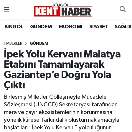
ADAKLI
Bingöl Nöbetçi Eczaneler
BİNGÖL
GÜNDEM
EKONOMİ
SİYASET
SAĞLIK
BİLİM-TEKNOLOJİ
Bingöl Hava Durumu
HABERLER
GÜNDEM
İpek Yolu Kervanı Malatya
DÜNYA
Bingöl Namaz Vakitleri
Etabını Tamamlayarak
EĞİTİM
Bingöl Trafik Yoğunluk Haritası
Gaziantep’e Doğru Yola
EKONOMİ
Süper Lig Puan Durumu ve Fikstür
Çıktı
Birleşmiş Milletler Çölleşmeyle Mücadele
GENÇ
Tüm Manşetler
Sözleşmesi (UNCCD) Sekretaryası tarafından
mera ve çayır ekosistemlerinin korunmasına
GÜNDEM
Son Dakika Haberleri
yönelik küresel farkındalık oluşturmak amacıyla
başlatılan “İpek Yolu Kervanı” yolculuğunun
KARLIOVA
Haber Arşivi