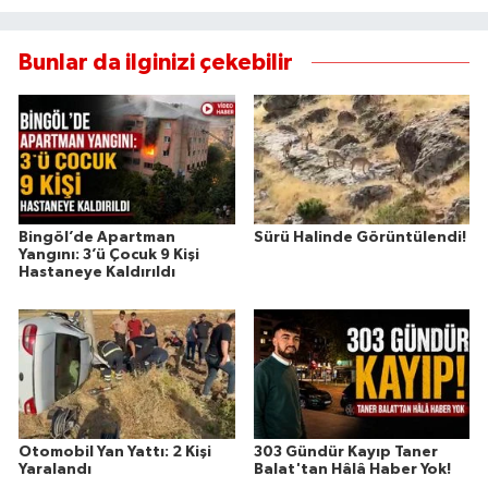
Bunlar da ilginizi çekebilir
Bingöl’de Apartman
Sürü Halinde Görüntülendi!
Yangını: 3’ü Çocuk 9 Kişi
Hastaneye Kaldırıldı
Otomobil Yan Yattı: 2 Kişi
303 Gündür Kayıp Taner
Yaralandı
Balat'tan Hâlâ Haber Yok!