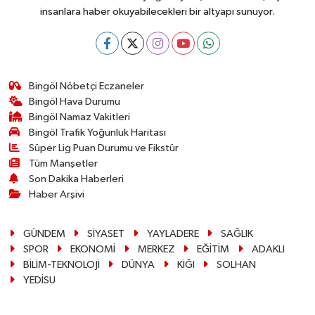
insanlara haber okuyabilecekleri bir altyapı sunuyor.
Bingöl Nöbetçi Eczaneler
Bingöl Hava Durumu
Bingöl Namaz Vakitleri
Bingöl Trafik Yoğunluk Haritası
Süper Lig Puan Durumu ve Fikstür
Tüm Manşetler
Son Dakika Haberleri
Haber Arşivi
GÜNDEM
SİYASET
YAYLADERE
SAĞLIK
SPOR
EKONOMİ
MERKEZ
EĞİTİM
ADAKLI
BİLİM-TEKNOLOJİ
DÜNYA
KİĞI
SOLHAN
YEDİSU