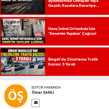
Aydınlatması Olmayan Yaya
Geçidi, Kazalara Davetiye
Çıkarıyor!
Genç İnönü Ortaokulu İçin
‘Denetim Yapılsın’ Çağrısı!
Bingöl’de Zincirleme Trafik
Kazası: 5 Yaralı
EDITÖR HAKKINDA
Ömer ŞANLI