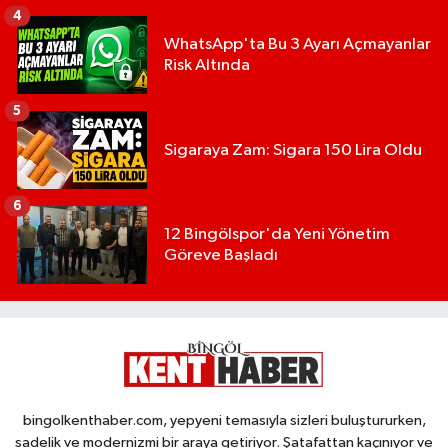
4
WhatsApp'ta Bu 3 Ayarı Açmayanlar
Risk Altında
5
Sigaraya Zam: Sigara 150 Lira Oldu
6
12 Bingölspor'da Yeni Yönetim
Göreve Başladı
bingolkenthaber.com, yepyeni temasıyla sizleri buluştururken,
sadelik ve modernizmi bir araya getiriyor. Şatafattan kaçınıyor ve