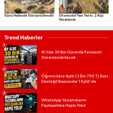
Sürü Halinde Görüntülendi!
Otomobil Yan Yattı: 2 Kişi
Yaralandı
Trend Haberler
1
81 İlde 30 Bin Güvenlik Personeli
Görevlendirilecek
2
Öğrencilere Aylık 13 Bin 750 TL Burs
Desteği! Başvurular 1 Eylül'de
3
WhatsApp Yazışmalarını
Paylaşanlara Hapis Yolu!