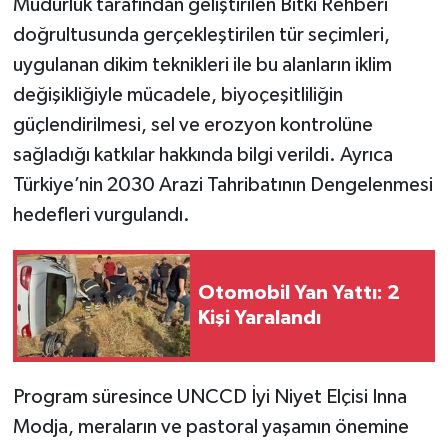
Müdürlük tarafından geliştirilen Bitki Rehberi
doğrultusunda gerçekleştirilen tür seçimleri,
uygulanan dikim teknikleri ile bu alanların iklim
değişikliğiyle mücadele, biyoçeşitliliğin
güçlendirilmesi, sel ve erozyon kontrolüne
sağladığı katkılar hakkında bilgi verildi. Ayrıca
Türkiye’nin 2030 Arazi Tahribatının Dengelenmesi
hedefleri vurgulandı.
Otomobil Yan Yattı: 2
Kişi Yaralandı
Program süresince UNCCD İyi Niyet Elçisi Inna
Modja, meraların ve pastoral yaşamın önemine