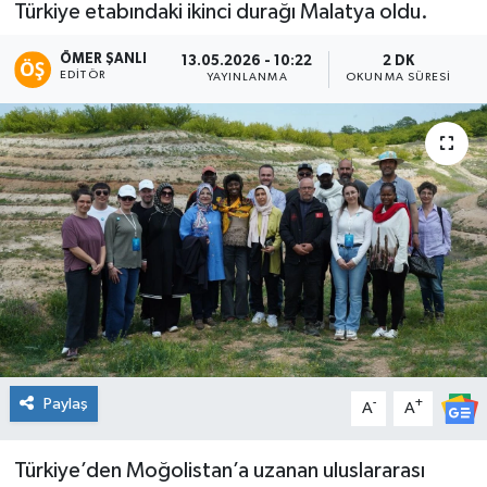
Türkiye etabındaki ikinci durağı Malatya oldu.
KİĞI
ÖMER ŞANLI
13.05.2026 - 10:22
2 DK
EDITÖR
YAYINLANMA
OKUNMA SÜRESI
MERKEZ
RESMİ İLANLAR
SAĞLIK
SİYASET
SOLHAN
SPOR
Paylaş
-
+
A
A
YAYLADERE
Türkiye’den Moğolistan’a uzanan uluslararası
YEDİSU