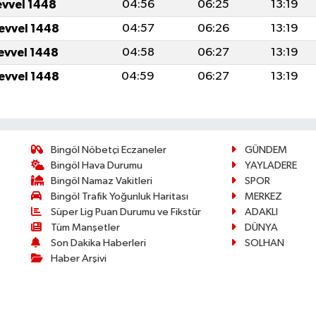
evvel 1448
04:56
06:25
13:19
levvel 1448
04:57
06:26
13:19
levvel 1448
04:58
06:27
13:19
levvel 1448
04:59
06:27
13:19
Bingöl Nöbetçi Eczaneler
GÜNDEM
Bingöl Hava Durumu
YAYLADERE
Bingöl Namaz Vakitleri
SPOR
Bingöl Trafik Yoğunluk Haritası
MERKEZ
Süper Lig Puan Durumu ve Fikstür
ADAKLI
Tüm Manşetler
DÜNYA
Son Dakika Haberleri
SOLHAN
Haber Arşivi