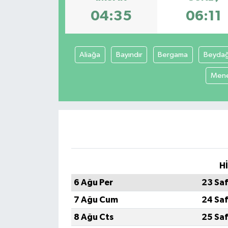
04:35
06:11
KİĞI
MERKEZ
Aliağa
Bayındır
Bergama
Beyda
RESMİ İLANLAR
Men
SAĞLIK
SİYASET
SOLHAN
H
SPOR
6 Ağu Per
23 Sa
YAYLADERE
7 Ağu Cum
24 Sa
8 Ağu Cts
25 Sa
YEDİSU