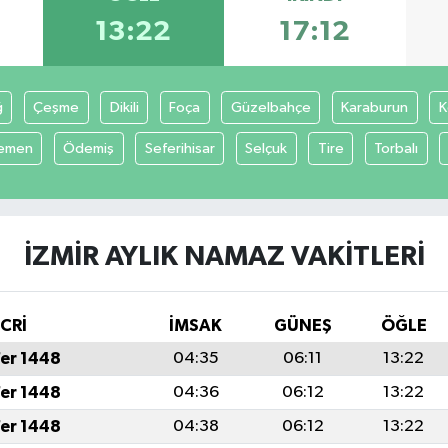
13:22
17:12
ğ
Çeşme
Dikili
Foça
Güzelbahçe
Karaburun
K
emen
Ödemiş
Seferihisar
Selçuk
Tire
Torbalı
İZMIR AYLIK NAMAZ VAKITLERI
İCRİ
İMSAK
GÜNEŞ
ÖĞLE
fer 1448
04:35
06:11
13:22
fer 1448
04:36
06:12
13:22
fer 1448
04:38
06:12
13:22