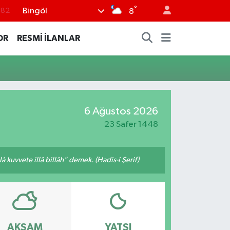
°
Bingöl
.82
8
.02
OR
RESMİ İLANLAR
.19
.18
.19
%0
6 Ağustos 2026
23 Safer 1448
 kuvvete illâ billâh" demek. (Hadis-i Şerif)
AKŞAM
YATSI