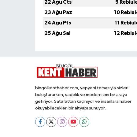
22 Ağu Cts
9 Rebiul
23 Ağu Paz
10 Rebiu
24 Ağu Pts
11 Rebiu
25 Ağu Sal
12 Rebiu
bingolkenthaber.com, yepyeni temasıyla sizleri
buluştururken, sadelik ve modernizmi bir araya
getiriyor. Şatafattan kaçınıyor ve insanlara haber
okuyabilecekleri bir altyapı sunuyor.