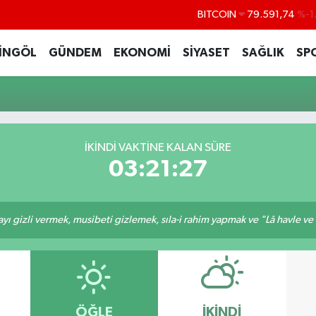
BITCOIN
79.591,74
%-1
DOLAR
45,43620
%0
İNGÖL
GÜNDEM
EKONOMİ
SİYASET
SAĞLIK
SP
EURO
53,38690
%0
STERLİN
61,60380
%0
G.ALTIN
6862,09000
%0
BİST100
14.598,00
İKINDI VAKTİNE KALAN SÜRE
03:21:27
ı gizli vermek, musibeti gizlemek, sıla-i rahim yapmak ve "Lâ havle ve lâ
ÖĞLE
İKINDI