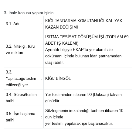
3- İhale konusu yapım işinin
KIĞI JANDARMA KOMUTANLIĞI KAL-YAK
3.1. Adı
:
KAZAN DEĞİŞİMİ
ISITMA TESİSAT DÖNÜŞÜM İŞİ (TOPLAM 69
ADET İŞ KALEMİ)
3.2. Niteliği, türü
:
Ayrıntılı bilgiye EKAP’ta yer alan ihale
ve miktarı
dokümanı içinde bulunan idari şartnameden
ulaşılabilir.
3.3.
Yapılacağı/teslim
:
KİĞI/ BİNGÖL
edileceği yer
3.4. Süresi/teslim
Yer tesliminden itibaren 90 (Doksan) takvim
:
tarihi
günüdür.
Sözleşmenin imzalandığı tarihten itibaren 10
3.5. İşe başlama
:
gün içinde
tarihi
yer teslimi yapılarak işe başlanacaktır.