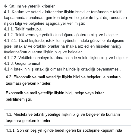
4- Katılım ve yeterlik kriterleri:
4.1. Katılım ve yeterlik kriterlerine ilişkin istekliler tarafından e-teklif
kapsamında sunulması gereken bilgi ve belgeler ile fiyat dışı unsurlara
ilişkin bilgi ve belgelere aşağıda yer verilmiştir:
4.1.1. Teklif mektubu.
4.1.2. Teklif vermeye yetkili olunduğunu gösteren bilgi ve belgeler:
4.1.2.1. Tüzel kişilerde; isteklilerin yönetimindeki görevliler ile ilgisine
göre, ortaklar ve ortaklık oranlarına (halka arz edilen hisseler hariç)/
üyelerine/kurucularına ilişkin bilgi ve belgeler.
4.1.2.2. Vekâleten ihaleye katılma halinde vekile ilişkin bilgi ve belgeler.
4.1.3. Geçici teminat.
4.1.4 İsteklinin iş ortaklığı olması halinde iş ortaklığı beyannamesi.
4.2. Ekonomik ve mali yeterliğe ilişkin bilgi ve belgeler ile bunların
taşıması gereken kriterler:
Ekonomik ve mali yeterliğe ilişkin bilgi, belge veya kriter
belirtilmemiştir.
4.3. Mesleki ve teknik yeterliğe ilişkin bilgi ve belgeler ile bunların
taşıması gereken kriterler:
4.3.1. Son on beş yıl içinde bedel içeren bir sözleşme kapsamında