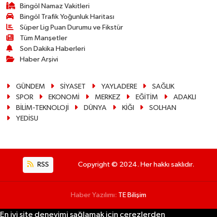
Bingöl Namaz Vakitleri
Bingöl Trafik Yoğunluk Haritası
Süper Lig Puan Durumu ve Fikstür
Tüm Manşetler
Son Dakika Haberleri
Haber Arşivi
GÜNDEM
SİYASET
YAYLADERE
SAĞLIK
SPOR
EKONOMİ
MERKEZ
EĞİTİM
ADAKLI
BİLİM-TEKNOLOJİ
DÜNYA
KİĞI
SOLHAN
YEDİSU
RSS
Copyright © 2024. Her hakkı saklıdır.
Haber Yazılımı:
TE Bilişim
En iyi site deneyimi sağlamak için çerezlerden