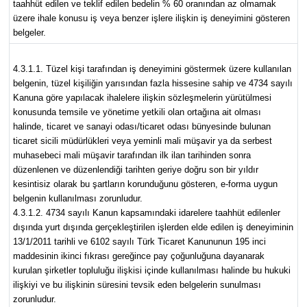
taahhüt edilen ve teklif edilen bedelin % 60 oranından az olmamak
üzere ihale konusu iş veya benzer işlere ilişkin iş deneyimini gösteren
belgeler.
4.3.1.1. Tüzel kişi tarafından iş deneyimini göstermek üzere kullanılan
belgenin, tüzel kişiliğin yarısından fazla hissesine sahip ve 4734 sayılı
Kanuna göre yapılacak ihalelere ilişkin sözleşmelerin yürütülmesi
konusunda temsile ve yönetime yetkili olan ortağına ait olması
halinde, ticaret ve sanayi odası/ticaret odası bünyesinde bulunan
ticaret sicili müdürlükleri veya yeminli mali müşavir ya da serbest
muhasebeci mali müşavir tarafından ilk ilan tarihinden sonra
düzenlenen ve düzenlendiği tarihten geriye doğru son bir yıldır
kesintisiz olarak bu şartların korunduğunu gösteren, e-forma uygun
belgenin kullanılması zorunludur.
4.3.1.2. 4734 sayılı Kanun kapsamındaki idarelere taahhüt edilenler
dışında yurt dışında gerçekleştirilen işlerden elde edilen iş deneyiminin
13/1/2011 tarihli ve 6102 sayılı Türk Ticaret Kanununun 195 inci
maddesinin ikinci fıkrası gereğince pay çoğunluğuna dayanarak
kurulan şirketler topluluğu ilişkisi içinde kullanılması halinde bu hukuki
ilişkiyi ve bu ilişkinin süresini tevsik eden belgelerin sunulması
zorunludur.