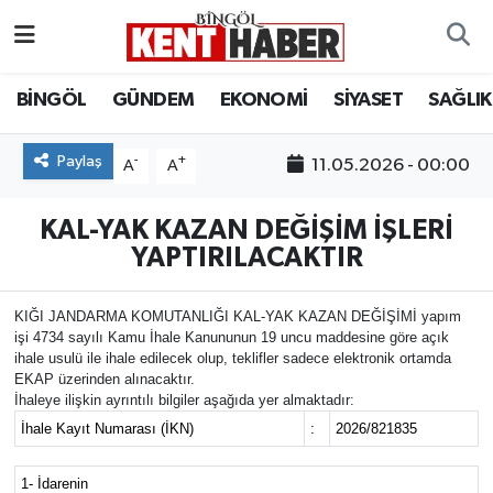
ADAKLI
Bingöl Nöbetçi Eczaneler
BİNGÖL
GÜNDEM
EKONOMİ
SİYASET
SAĞLIK
BİLİM-TEKNOLOJİ
Bingöl Hava Durumu
Paylaş
-
+
11.05.2026 - 00:00
A
A
DÜNYA
Bingöl Namaz Vakitleri
KAL-YAK KAZAN DEĞİŞİM İŞLERİ
EĞİTİM
Bingöl Trafik Yoğunluk Haritası
YAPTIRILACAKTIR
EKONOMİ
Süper Lig Puan Durumu ve Fikstür
KIĞI JANDARMA KOMUTANLIĞI KAL-YAK KAZAN DEĞİŞİMİ yapım
işi 4734 sayılı Kamu İhale Kanununun 19 uncu maddesine göre açık
ihale usulü ile ihale edilecek olup, teklifler sadece elektronik ortamda
GENÇ
Tüm Manşetler
EKAP üzerinden alınacaktır.
İhaleye ilişkin ayrıntılı bilgiler aşağıda yer almaktadır:
GÜNDEM
Son Dakika Haberleri
İhale Kayıt Numarası (İKN)
:
2026/821835
KARLIOVA
Haber Arşivi
1- İdarenin