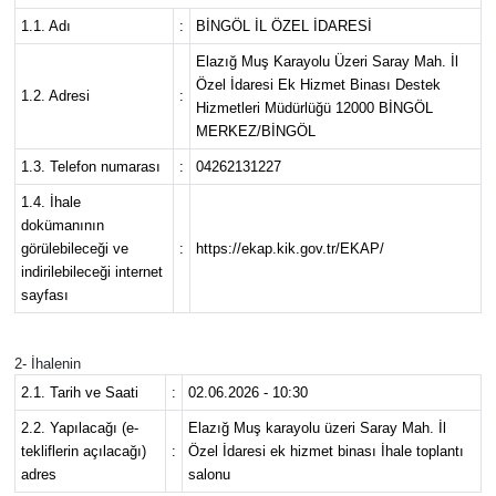
1.1. Adı
:
BİNGÖL İL ÖZEL İDARESİ
KİĞI
Elazığ Muş Karayolu Üzeri Saray Mah. İl
Özel İdaresi Ek Hizmet Binası Destek
MERKEZ
1.2. Adresi
:
Hizmetleri Müdürlüğü 12000 BİNGÖL
MERKEZ/BİNGÖL
RESMİ İLANLAR
1.3. Telefon numarası
:
04262131227
1.4. İhale
SAĞLIK
dokümanının
görülebileceği ve
:
https://ekap.kik.gov.tr/EKAP/
SİYASET
indirilebileceği internet
sayfası
SOLHAN
2- İhalenin
SPOR
2.1. Tarih ve Saati
:
02.06.2026 - 10:30
2.2. Yapılacağı (e-
Elazığ Muş karayolu üzeri Saray Mah. İl
YAYLADERE
tekliflerin açılacağı)
:
Özel İdaresi ek hizmet binası İhale toplantı
adres
salonu
YEDİSU