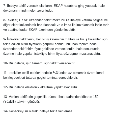
7- İhaleye teklif verecek olanların, EKAP hesabına giriş yaparak ihale
dokümanını indirmeleri zorunludur.
8-Teklifler, EKAP üzerinden teklif mektubu ile ihaleye katılım belgesi ve
diğer ekler kullanılarak hazırlanacak ve e-imza ile imzalanarak ihale tarih
ve saatine kadar EKAP üzerinden gönderilecektir.
9- İstekliler tekliflerini, her bir iş kaleminin miktarı ile bu iş kalemleri için
teklif edilen birim fiyatların çarpımı sonucu bulunan toplam bedel
üzerinden teklif birim fiyat şeklinde vereceklerdir. İhale sonucunda,
üzerine ihale yapılan istekliyle birim fiyat sözleşme imzalanacaktır.
10- Bu ihalede, işin tamamı için teklif verilecektir.
11- İstekliler teklif ettikleri bedelin %3’ünden az olmamak üzere kendi
belirleyecekleri tutarda geçici teminat vereceklerdir.
12- Bu ihalede elektronik eksiltme yapılmayacaktır.
13- Verilen tekliflerin geçerlilik süresi, ihale tarihinden itibaren 150
(YüzElli) takvim günüdür.
14- Konsorsiyum olarak ihaleye teklif verilemez.