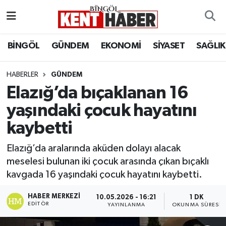
ADAKLI
Bingöl Nöbetçi Eczaneler
BİNGÖL
GÜNDEM
EKONOMİ
SİYASET
SAĞLIK
BİLİM-TEKNOLOJİ
Bingöl Hava Durumu
HABERLER
GÜNDEM
Elazığ’da bıçaklanan 16
DÜNYA
Bingöl Namaz Vakitleri
yaşındaki çocuk hayatını
EĞİTİM
Bingöl Trafik Yoğunluk Haritası
kaybetti
EKONOMİ
Süper Lig Puan Durumu ve Fikstür
Elazığ’da aralarında aküden dolayı alacak
meselesi bulunan iki çocuk arasında çıkan bıçaklı
GENÇ
Tüm Manşetler
kavgada 16 yaşındaki çocuk hayatını kaybetti.
GÜNDEM
Son Dakika Haberleri
HABER MERKEZI
10.05.2026 - 16:21
1 DK
EDITÖR
YAYINLANMA
OKUNMA SÜRESI
KARLIOVA
Haber Arşivi