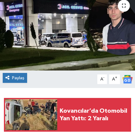
KİĞI
MERKEZ
RESMİ İLANLAR
SAĞLIK
SİYASET
Paylaş
-
+
A
A
SOLHAN
SPOR
Kovancılar’da Otomobil
Yan Yattı: 2 Yaralı
YAYLADERE
YEDİSU