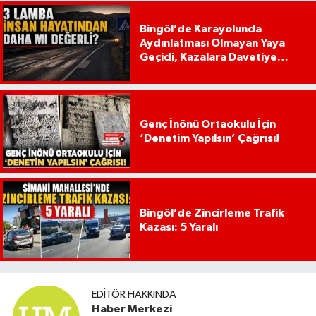
Bingöl’de Karayolunda
Aydınlatması Olmayan Yaya
Geçidi, Kazalara Davetiye
Çıkarıyor!
Genç İnönü Ortaokulu İçin
‘Denetim Yapılsın’ Çağrısı!
Bingöl’de Zincirleme Trafik
Kazası: 5 Yaralı
EDITÖR HAKKINDA
Haber Merkezi