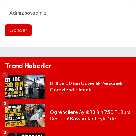
Gönder
Trend Haberler
1
81 İlde 30 Bin Güvenlik Personeli
Görevlendirilecek
2
Öğrencilere Aylık 13 Bin 750 TL Burs
Desteği! Başvurular 1 Eylül'de
3