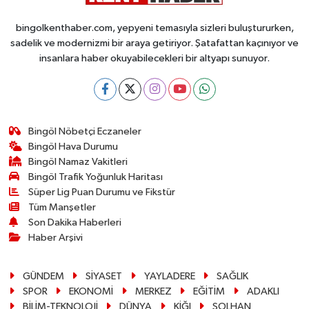
bingolkenthaber.com, yepyeni temasıyla sizleri buluştururken,
sadelik ve modernizmi bir araya getiriyor. Şatafattan kaçınıyor ve
insanlara haber okuyabilecekleri bir altyapı sunuyor.
Bingöl Nöbetçi Eczaneler
Bingöl Hava Durumu
Bingöl Namaz Vakitleri
Bingöl Trafik Yoğunluk Haritası
Süper Lig Puan Durumu ve Fikstür
Tüm Manşetler
Son Dakika Haberleri
Haber Arşivi
GÜNDEM
SİYASET
YAYLADERE
SAĞLIK
SPOR
EKONOMİ
MERKEZ
EĞİTİM
ADAKLI
BİLİM-TEKNOLOJİ
DÜNYA
KİĞI
SOLHAN