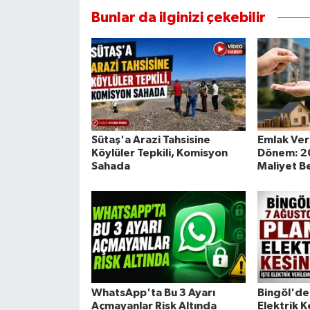
Bunlar da ilginizi çekebilir
Sütaş'a Arazi Tahsisine
Emlak Ver
Köylüler Tepkili, Komisyon
Dönem: 202
Sahada
Maliyet Be
WhatsApp'ta Bu 3 Ayarı
Bingöl'de 
Açmayanlar Risk Altında
Elektrik Ke