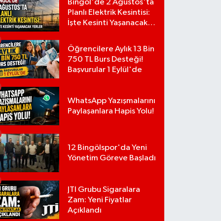
Bingöl'de 2 Ağustos'ta
Planlı Elektrik Kesintisi:
İşte Kesinti Yaşanacak
Yerler
Öğrencilere Aylık 13 Bin
750 TL Burs Desteği!
Başvurular 1 Eylül'de
WhatsApp Yazışmalarını
Paylaşanlara Hapis Yolu!
12 Bingölspor'da Yeni
Yönetim Göreve Başladı
JTI Grubu Sigaralara
Zam: Yeni Fiyatlar
Açıklandı