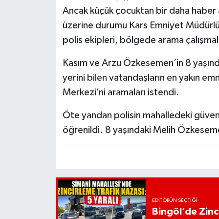
Ancak küçük çocuktan bir daha haber
üzerine durumu Kars Emniyet Müdürlüğ
polis ekipleri, bölgede arama çalışmal
Kasım ve Arzu Özkesemen’in 8 yaşınd
yerini bilen vatandaşların en yakın em
Merkezi’ni aramaları istendi.
Öte yandan polisin mahalledeki güvenl
öğrenildi. 8 yaşındaki Melih Özkesem
EDITÖRÜN SEÇTIĞI
Bingöl’de Zinci