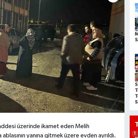
M
S
S
T
T
S
Caddesi üzerinde ikamet eden Melih
1
 ablasının yanına gitmek üzere evden ayrıldı.