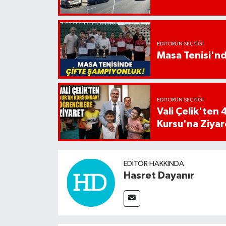
EDITÖRÜN SEÇTIĞI
Masa Tenisi'n
EDITÖRÜN SEÇTIĞI
Vali Çelik'te
Kursu'na Ziyar
EDITÖR HAKKINDA
Hasret Dayanır