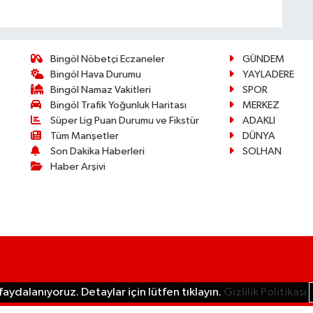
Bingöl Nöbetçi Eczaneler
GÜNDEM
Bingöl Hava Durumu
YAYLADERE
Bingöl Namaz Vakitleri
SPOR
Bingöl Trafik Yoğunluk Haritası
MERKEZ
Süper Lig Puan Durumu ve Fikstür
ADAKLI
Tüm Manşetler
DÜNYA
Son Dakika Haberleri
SOLHAN
Haber Arşivi
aydalanıyoruz. Detaylar için lütfen tıklayın.
Gizlilik Politikası