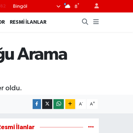
°
Bingöl
.82
8
.02
OR
RESMİ İLANLAR
.19
.18
uğu Arama
.19
%0
er oldu.
-
+
A
A
esmi İlanlar