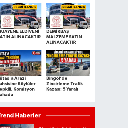
RESMİ İLANDIR
RESMİ İLANDIR
UAYENE ELDİVENİ
DEMİRBAŞ
ATIN ALINACAKTIR
MALZEME SATIN
ALINACAKTIR
ütaş'a Arazi
Bingöl’de
ahsisine Köylüler
Zincirleme Trafik
epkili, Komisyon
Kazası: 5 Yaralı
ahada
Trend Haberler