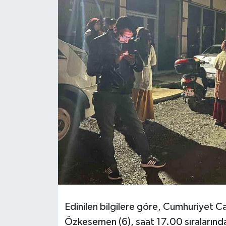
KİĞI
MERKEZ
RESMİ İLANLAR
SAĞLIK
SİYASET
SOLHAN
SPOR
YAYLADERE
Edinilen bilgilere göre, Cumhuriyet 
Özkesemen (6), saat 17.00 sıralarında
YEDİSU