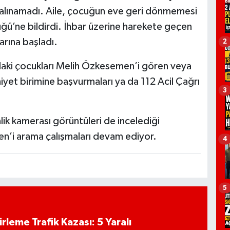
 alınamadı. Aile, çocuğun eve geri dönmemesi
ü’ne bildirdi. İhbar üzerine harekete geçen
arına başladı.
2
aki çocukları Melih Özkesemen’i gören veya
niyet birimine başvurmaları ya da 112 Acil Çağrı
3
ik kamerası görüntüleri de incelediği
en’i arama çalışmaları devam ediyor.
4
5
rleme Trafik Kazası: 5 Yaralı