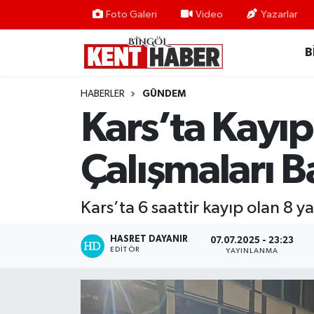
Foto Galeri
Video
Yazarlar
B
ADAKLI
Bingöl Nöbetçi Eczaneler
BİLİM-TEKNOLOJİ
Bingöl Hava Durumu
HABERLER
GÜNDEM
Kars’ta Kayı
DÜNYA
Bingöl Namaz Vakitleri
Çalışmaları B
EĞİTİM
Bingöl Trafik Yoğunluk Haritası
EKONOMİ
Süper Lig Puan Durumu ve Fikstür
Kars’ta 6 saattir kayıp olan 8 
GENÇ
Tüm Manşetler
HASRET DAYANIR
07.07.2025 - 23:23
EDITÖR
YAYINLANMA
GÜNDEM
Son Dakika Haberleri
KARLIOVA
Haber Arşivi