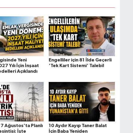
gisinde Yeni
Engelliler için 81 İlde Geçerli
7 Yılı İçin İnşaat
'Tek Kart Sistemi' Talebi!
delleri Açıklandı
7 Ağustos'ta Planlı
10 Aydır Kayıp Taner Balat
sintisi: İşte
İçin Baba Yeniden