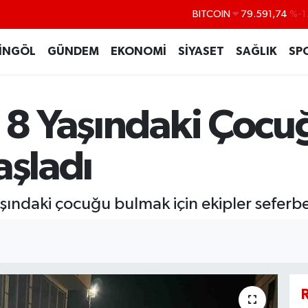
BITCOIN
79.591,74
%-1
DOLAR
45,43620
%0
İNGÖL
GÜNDEM
EKONOMİ
SİYASET
SAĞLIK
SP
EURO
53,38690
%0
STERLİN
61,60380
%0
p 8 Yaşındaki Çoc
G.ALTIN
6862,09000
%0
BİST100
14.598,00
aşladı
yaşındaki çocuğu bulmak için ekipler seferb
R