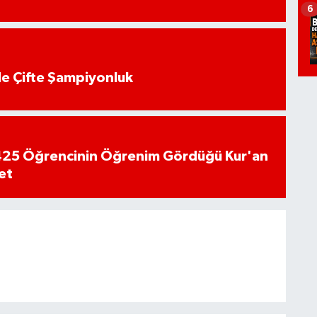
6
de Çifte Şampiyonluk
n 425 Öğrencinin Öğrenim Gördüğü Kur'an
et