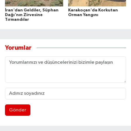
İran'dan Geldiler, Süphan
Karakoçan'da Korkutan
Dağı'nın Zirvesine
Orman Yangını
Tırmandılar
Yorumlar
Gönder