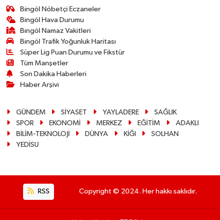
Bingöl Nöbetçi Eczaneler
Bingöl Hava Durumu
Bingöl Namaz Vakitleri
Bingöl Trafik Yoğunluk Haritası
Süper Lig Puan Durumu ve Fikstür
Tüm Manşetler
Son Dakika Haberleri
Haber Arşivi
GÜNDEM
SİYASET
YAYLADERE
SAĞLIK
SPOR
EKONOMİ
MERKEZ
EĞİTİM
ADAKLI
BİLİM-TEKNOLOJİ
DÜNYA
KİĞI
SOLHAN
YEDİSU
RSS
Copyright © 2024. Her hakkı saklıdır.