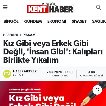
ADAKLI
Bingöl Nöbetçi Eczaneler
BİNGÖL
GÜNDEM
EKONOMİ
SİYASET
SAĞLIK
BİLİM-TEKNOLOJİ
Bingöl Hava Durumu
HABERLER
YAŞAM
Kız Gibi veya Erkek Gibi
DÜNYA
Bingöl Namaz Vakitleri
Değil, 'İnsan Gibi': Kalıpları
EĞİTİM
Bingöl Trafik Yoğunluk Haritası
Birlikte Yıkalım
EKONOMİ
Süper Lig Puan Durumu ve Fikstür
HABER MERKEZI
17.05.2026 - 15:01
3 DK
EDITÖR
YAYINLANMA
OKUNMA SÜRESI
GENÇ
Tüm Manşetler
GÜNDEM
Son Dakika Haberleri
KARLIOVA
Haber Arşivi