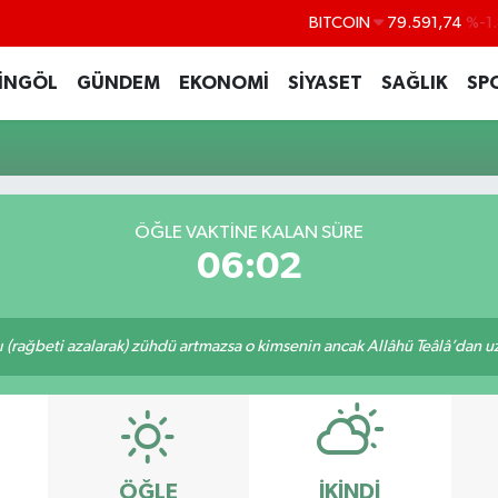
BITCOIN
79.591,74
%-1
DOLAR
45,43620
%0.
İNGÖL
GÜNDEM
EKONOMİ
SİYASET
SAĞLIK
SP
EURO
53,38690
%0
STERLİN
61,60380
%0
G.ALTIN
6862,09000
%0
BİST100
14.598,00
ÖĞLE VAKTİNE KALAN SÜRE
06:02
ı (rağbeti azalarak) zühdü artmazsa o kimsenin ancak Allâhü Teâlâ’dan uzak
ÖĞLE
İKINDI