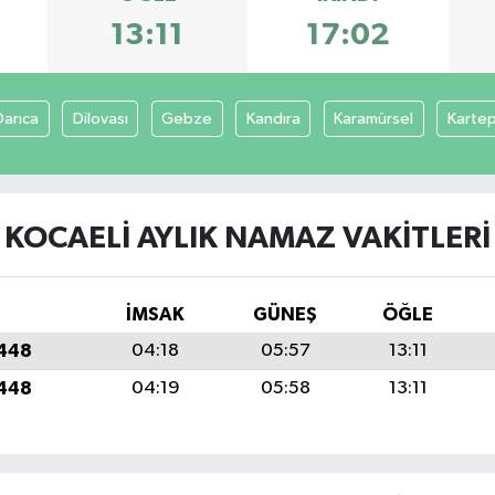
13:11
17:02
Darıca
Dilovası
Gebze
Kandıra
Karamürsel
Karte
KOCAELI AYLIK NAMAZ VAKITLERI
İMSAK
GÜNEŞ
ÖĞLE
1448
04:18
05:57
13:11
1448
04:19
05:58
13:11