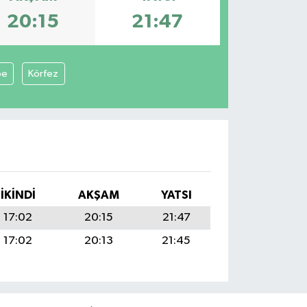
20:15
21:47
pe
Körfez
İKINDI
AKŞAM
YATSI
17:02
20:15
21:47
17:02
20:13
21:45