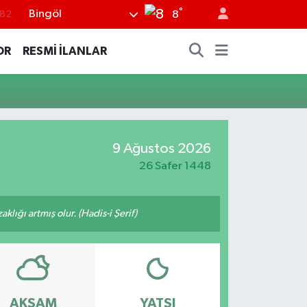
°
Bingöl
.82
8
02
OR
RESMİ İLANLAR
.19
.18
.19
%0
9 Ağustos 2026
26 Safer 1448
lığı artmış olur. (Hadis-i Şerif)
AKŞAM
YATSI