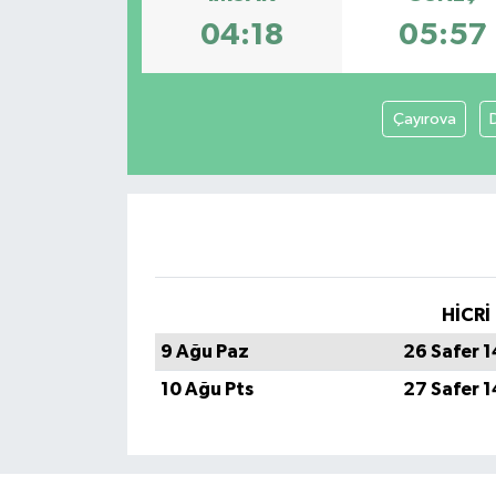
04:18
05:57
KİĞI
MERKEZ
Çayırova
RESMİ İLANLAR
SAĞLIK
SİYASET
HİCRİ
SOLHAN
9 Ağu Paz
26 Safer 
SPOR
10 Ağu Pts
27 Safer 
YAYLADERE
YEDİSU