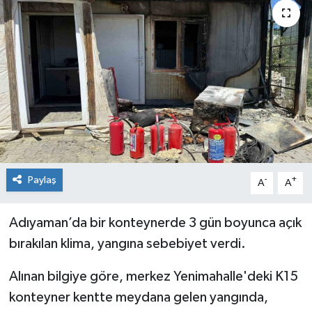
KİĞI
MERKEZ
RESMİ İLANLAR
SAĞLIK
SİYASET
Paylaş
-
+
A
A
SOLHAN
Adıyaman’da bir konteynerde 3 gün boyunca açık
SPOR
bırakılan klima, yangına sebebiyet verdi.
YAYLADERE
Alınan bilgiye göre, merkez Yenimahalle'deki K15
konteyner kentte meydana gelen yangında,
YEDİSU