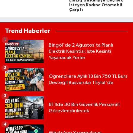
Elazığ’da Karşıya Geçmek
İsteyen Kadına Otomobil
Çarptı
Trend Haberler
1
Bingöl'de 2 Ağustos'ta Planlı
Elektrik Kesintisi: İşte Kesinti
Yaşanacak Yerler
2
Öğrencilere Aylık 13 Bin 750 TL Burs
Desteği! Başvurular 1 Eylül'de
3
81 İlde 30 Bin Güvenlik Personeli
Görevlendirilecek
4
WhatsApp Yazışmalarını