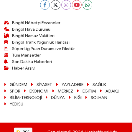
Bingöl Nöbetçi Eczaneler
Bingöl Hava Durumu
Bingöl Namaz Vakitleri
Bingöl Trafik Yoğunluk Haritası
Süper Lig Puan Durumu ve Fikstür
Tüm Manşetler
Son Dakika Haberleri
Haber Arşivi
GÜNDEM
SİYASET
YAYLADERE
SAĞLIK
SPOR
EKONOMİ
MERKEZ
EĞİTİM
ADAKLI
BİLİM-TEKNOLOJİ
DÜNYA
KİĞI
SOLHAN
YEDİSU