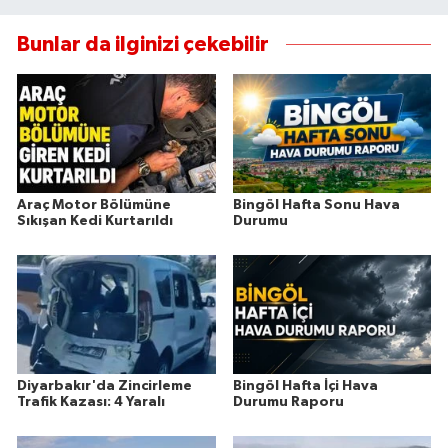
Bunlar da ilginizi çekebilir
Araç Motor Bölümüne
Bingöl Hafta Sonu Hava
Sıkışan Kedi Kurtarıldı
Durumu
Diyarbakır'da Zincirleme
Bingöl Hafta İçi Hava
Trafik Kazası: 4 Yaralı
Durumu Raporu