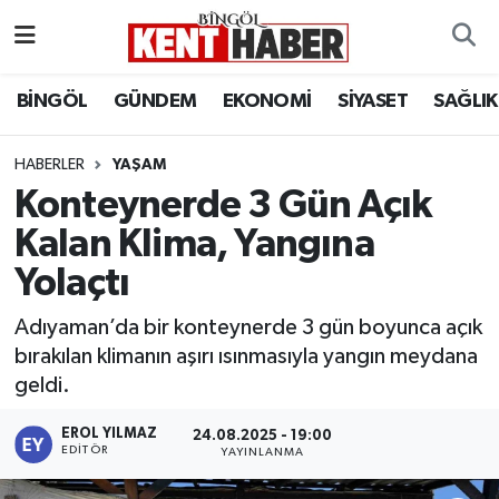
ADAKLI
Bingöl Nöbetçi Eczaneler
BİNGÖL
GÜNDEM
EKONOMİ
SİYASET
SAĞLIK
BİLİM-TEKNOLOJİ
Bingöl Hava Durumu
HABERLER
YAŞAM
Konteynerde 3 Gün Açık
DÜNYA
Bingöl Namaz Vakitleri
Kalan Klima, Yangına
EĞİTİM
Bingöl Trafik Yoğunluk Haritası
Yolaçtı
EKONOMİ
Süper Lig Puan Durumu ve Fikstür
Adıyaman’da bir konteynerde 3 gün boyunca açık
bırakılan klimanın aşırı ısınmasıyla yangın meydana
GENÇ
Tüm Manşetler
geldi.
GÜNDEM
Son Dakika Haberleri
EROL YILMAZ
24.08.2025 - 19:00
EDITÖR
YAYINLANMA
KARLIOVA
Haber Arşivi