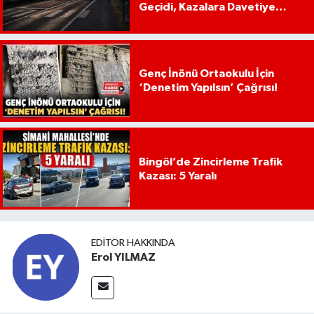
Geçidi, Kazalara Davetiye
Çıkarıyor!
Genç İnönü Ortaokulu İçin
‘Denetim Yapılsın’ Çağrısı!
Bingöl’de Zincirleme Trafik
Kazası: 5 Yaralı
EDITÖR HAKKINDA
Erol YILMAZ