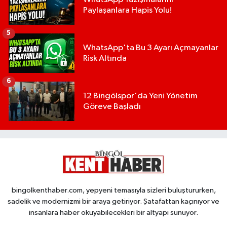
Paylaşanlara Hapis Yolu!
5
WhatsApp'ta Bu 3 Ayarı Açmayanlar
Risk Altında
6
12 Bingölspor'da Yeni Yönetim
Göreve Başladı
bingolkenthaber.com, yepyeni temasıyla sizleri buluştururken,
sadelik ve modernizmi bir araya getiriyor. Şatafattan kaçınıyor ve
insanlara haber okuyabilecekleri bir altyapı sunuyor.