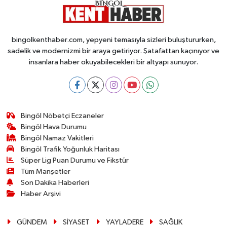
bingolkenthaber.com, yepyeni temasıyla sizleri buluştururken,
sadelik ve modernizmi bir araya getiriyor. Şatafattan kaçınıyor ve
insanlara haber okuyabilecekleri bir altyapı sunuyor.
Bingöl Nöbetçi Eczaneler
Bingöl Hava Durumu
Bingöl Namaz Vakitleri
Bingöl Trafik Yoğunluk Haritası
Süper Lig Puan Durumu ve Fikstür
Tüm Manşetler
Son Dakika Haberleri
Haber Arşivi
GÜNDEM
SİYASET
YAYLADERE
SAĞLIK