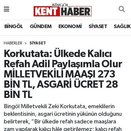
ADAKLI
Bingöl Nöbetçi Eczaneler
BİNGÖL
GÜNDEM
EKONOMİ
SİYASET
SAĞLIK
BİLİM-TEKNOLOJİ
Bingöl Hava Durumu
HABERLER
SIYASET
Korkutata: Ülkede Kalıcı
DÜNYA
Bingöl Namaz Vakitleri
Refah Adil Paylaşımla Olur
EĞİTİM
Bingöl Trafik Yoğunluk Haritası
MİLLETVEKİLİ MAAŞI 273
EKONOMİ
Süper Lig Puan Durumu ve Fikstür
BİN TL, ASGARİ ÜCRET 28
BİN TL
GENÇ
Tüm Manşetler
Bingöl Milletvekili Zeki Korkutata, emeklilerin
GÜNDEM
Son Dakika Haberleri
beklentisinin, asgari ücretinin yükünün olduğunu
belirterek, “Bir ülkede refah sadece maaşlara
KARLIOVA
Haber Arşivi
zam yapılarak kalıcı hâle getirilemez; kalıcı refah