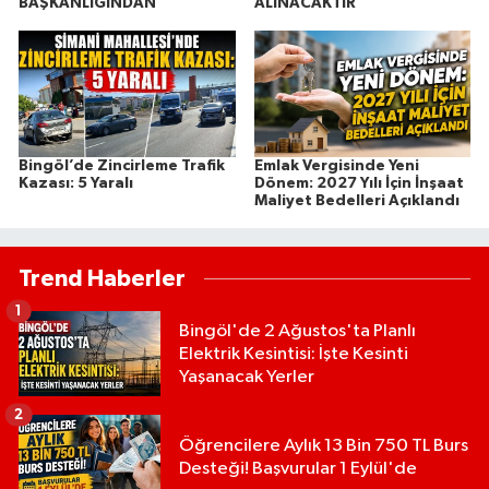
BAŞKANLIĞINDAN
ALINACAKTIR
Bingöl’de Zincirleme Trafik
Emlak Vergisinde Yeni
Kazası: 5 Yaralı
Dönem: 2027 Yılı İçin İnşaat
Maliyet Bedelleri Açıklandı
Trend Haberler
1
Bingöl'de 2 Ağustos'ta Planlı
Elektrik Kesintisi: İşte Kesinti
Yaşanacak Yerler
2
Öğrencilere Aylık 13 Bin 750 TL Burs
Desteği! Başvurular 1 Eylül'de