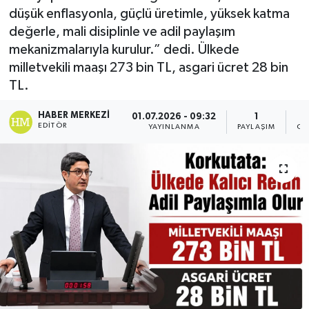
düşük enflasyonla, güçlü üretimle, yüksek katma
KİĞI
değerle, mali disiplinle ve adil paylaşım
mekanizmalarıyla kurulur.” dedi. Ülkede
MERKEZ
milletvekili maaşı 273 bin TL, asgari ücret 28 bin
TL.
RESMİ İLANLAR
HABER MERKEZI
01.07.2026 - 09:32
1
EDITÖR
YAYINLANMA
PAYLAŞIM
OK
SAĞLIK
SİYASET
SOLHAN
SPOR
YAYLADERE
YEDİSU