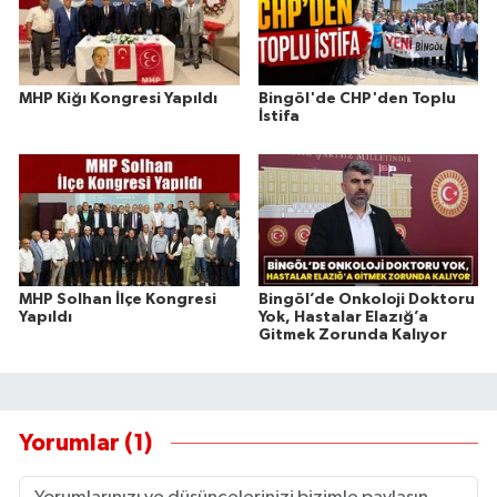
MHP Kiğı Kongresi Yapıldı
Bingöl'de CHP'den Toplu
İstifa
MHP Solhan İlçe Kongresi
Bingöl’de Onkoloji Doktoru
Yapıldı
Yok, Hastalar Elazığ’a
Gitmek Zorunda Kalıyor
Yorumlar (1)