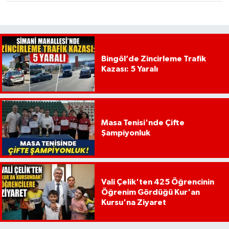
Bingöl’de Zincirleme Trafik
Kazası: 5 Yaralı
Masa Tenisi'nde Çifte
Şampiyonluk
Vali Çelik'ten 425 Öğrencinin
Öğrenim Gördüğü Kur'an
Kursu'na Ziyaret