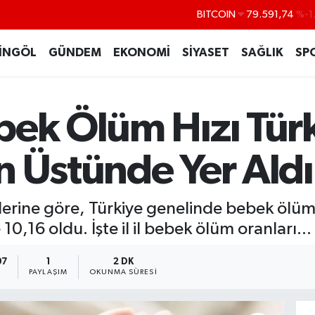
DOLAR
45,43620
%0
EURO
53,38690
%0
İNGÖL
GÜNDEM
EKONOMİ
SİYASET
SAĞLIK
SP
STERLİN
61,60380
%0
G.ALTIN
6862,09000
%0
bek Ölüm Hızı Tür
BİST100
14.598,00
BITCOIN
79.591,74
%-1
n Üstünde Yer Aldı
rilerine göre, Türkiye genelinde bebek ölüm
0,16 oldu. İşte il il bebek ölüm oranları...
07
1
2 DK
PAYLAŞIM
OKUNMA SÜRESI