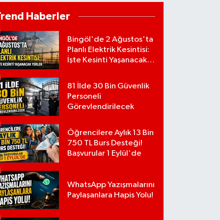
Trend Haberler
Bingöl'de 2 Ağustos'ta
Planlı Elektrik Kesintisi:
İşte Kesinti Yaşanacak
Yerler
81 İlde 30 Bin Güvenlik
Personeli
Görevlendirilecek
Öğrencilere Aylık 13 Bin
750 TL Burs Desteği!
Başvurular 1 Eylül'de
WhatsApp Yazışmalarını
Paylaşanlara Hapis Yolu!