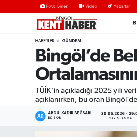
Foto Galeri
Video
Yazarlar
B
ADAKLI
Bingöl Nöbetçi Eczaneler
BİLİM-TEKNOLOJİ
Bingöl Hava Durumu
HABERLER
GÜNDEM
Bingöl’de Be
DÜNYA
Bingöl Namaz Vakitleri
Ortalamasını
EĞİTİM
Bingöl Trafik Yoğunluk Haritası
EKONOMİ
Süper Lig Puan Durumu ve Fikstür
TÜİK’in açıkladığı 2025 yılı ve
açıklanırken, bu oran Bingöl’de 1
GENÇ
Tüm Manşetler
ABDULKADIR BEĞSARI
30.06.2026 - 09:
GÜNDEM
Son Dakika Haberleri
EDITÖR
YAYINLANMA
KARLIOVA
Haber Arşivi