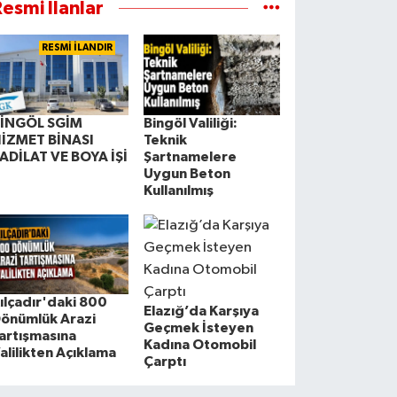
esmi İlanlar
RESMİ İLANDIR
İNGÖL SGİM
Bingöl Valiliği:
İZMET BİNASI
Teknik
ADİLAT VE BOYA İŞİ
Şartnamelere
Uygun Beton
Kullanılmış
ılçadır'daki 800
Elazığ’da Karşıya
önümlük Arazi
Geçmek İsteyen
artışmasına
Kadına Otomobil
alilikten Açıklama
Çarptı