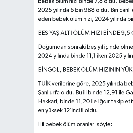
bebek ölüm hızı binde 7,8 oldu. Bebek
2025 yılında 6 bin 988 oldu. Bin canl
eden bebek ölüm hızı, 2024 yılında bi
BEŞ YAŞ ALTI ÖLÜM HIZI BİNDE 9,5
Doğumdan sonraki beş yıl içinde ölme ol
2024 yılında binde 11,1 iken 2025 yılı
BİNGÖL, BEBEK ÖLÜM HIZININ YÜ
TÜİK verilerine göre, 2025 yılında bebe
Şanlıurfa oldu. Bu ili binde 12,91 ile 
Hakkari, binde 11,20 ile Iğdır takip ett
en yüksek 12’inci il oldu.
İl il bebek ölüm oranları şöyle: