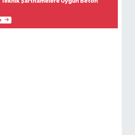
ği: Teknik Şartnamelere Uygun Beton
e