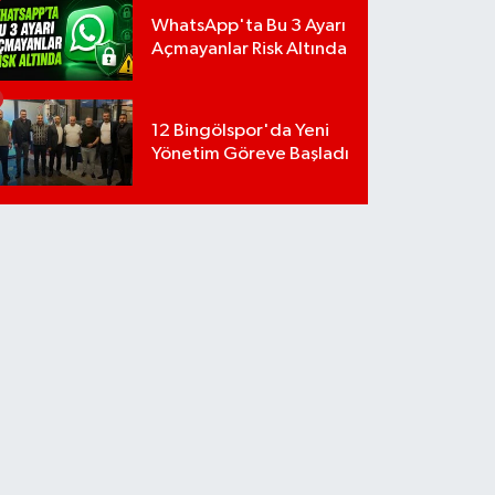
WhatsApp'ta Bu 3 Ayarı
Açmayanlar Risk Altında
12 Bingölspor'da Yeni
Yönetim Göreve Başladı