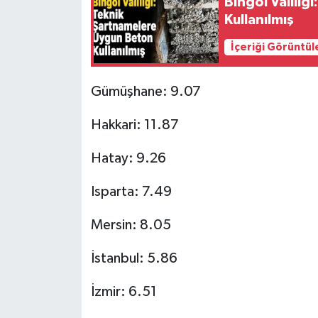
Bingöl Valili
Kullanılmış
İçeriği Görüntül
Gümüşhane: 9.07
Hakkari: 11.87
Hatay: 9.26
Isparta: 7.49
Mersin: 8.05
İstanbul: 5.86
İzmir: 6.51