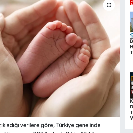
R
B
H
T
K
D
T
V
çıkladığı verilere göre, Türkiye genelinde