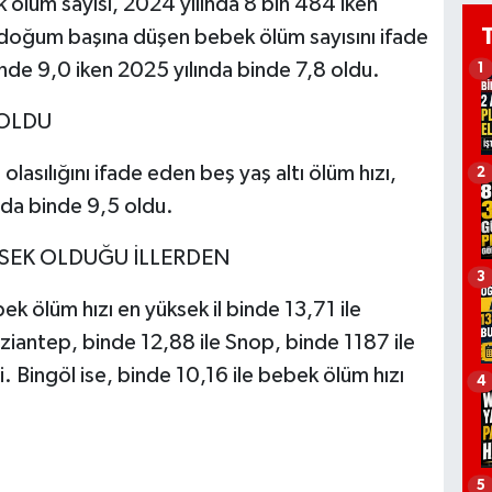
 ölüm sayısı, 2024 yılında 8 bin 484 iken
ı doğum başına düşen bebek ölüm sayısını ifade
nde 9,0 iken 2025 yılında binde 7,8 oldu.
1
 OLDU
asılığını ifade eden beş yaş altı ölüm hızı,
2
nda binde 9,5 oldu.
KSEK OLDUĞU İLLERDEN
3
k ölüm hızı en yüksek il binde 13,71 ile
Gaziantep, binde 12,88 ile Snop, binde 1187 ile
i. Bingöl ise, binde 10,16 ile bebek ölüm hızı
4
5