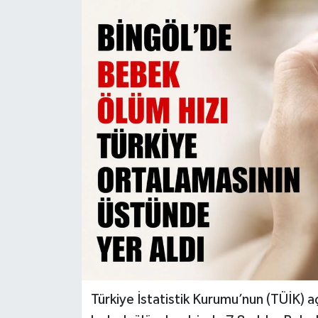
KİĞI
MERKEZ
RESMİ İLANLAR
SAĞLIK
SİYASET
SOLHAN
SPOR
YAYLADERE
Türkiye İstatistik Kurumu’nun (TÜİK) a
YEDİSU