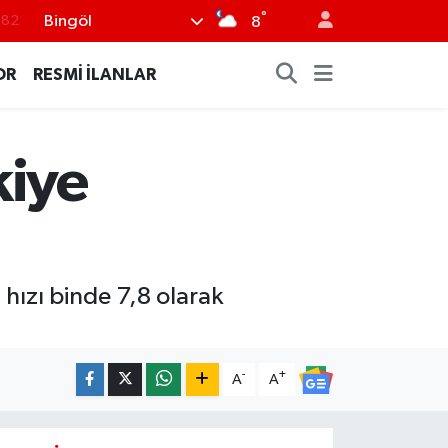
°
Bingöl
.02
8
.19
OR
RESMİ İLANLAR
.18
.19
kiye
%0
.82
 hızı binde 7,8 olarak
-
+
A
A