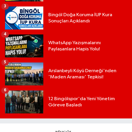
3
Bingöl Doğa Koruma İUP Kura
Sonuçları Açıklandı
4
WhatsApp Yazışmalarını
Paylaşanlara Hapis Yolu!
5
Arslanbeyli Köyü Derneği'nden
'Maden Araması' Tepkisi!
6
12 Bingölspor'da Yeni Yönetim
Göreve Başladı