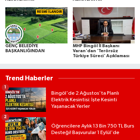
RESMİ İLANDIR
GENÇ BELEDİYE
MHP Bingöl İl Başkanı
BAŞKANLIĞINDAN
Varan'dan 'Terörsüz
Türkiye Süreci' Açıklaması
Trend Haberler
1
Bingöl'de 2 Ağustos'ta Planlı
Elektrik Kesintisi: İşte Kesinti
Yaşanacak Yerler
2
Öğrencilere Aylık 13 Bin 750 TL Burs
Desteği! Başvurular 1 Eylül'de