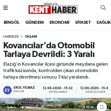
ADAKLI
Bingöl Nöbetçi Eczaneler
BİNGÖL
GÜNDEM
EKONOMİ
SİYASET
SAĞLIK
BİLİM-TEKNOLOJİ
Bingöl Hava Durumu
HABERLER
YAŞAM
Kovancılar'da Otomobil
DÜNYA
Bingöl Namaz Vakitleri
Tarlaya Devrildi: 3 Yaralı
EĞİTİM
Bingöl Trafik Yoğunluk Haritası
Elazığ’ın Kovancılar ilçesi girişinde meydana gelen
EKONOMİ
Süper Lig Puan Durumu ve Fikstür
trafik kazasında, kontrolden çıkan otomobilin
tarlaya devrilmesi sonucu 3 kişi yaralandı.
GENÇ
Tüm Manşetler
EROL YILMAZ
12.06.2026 - 15:32
12.06.2026 - 15:40
EDITÖR
YAYINLANMA
GÜNCELLEME
GÜNDEM
Son Dakika Haberleri
KARLIOVA
Haber Arşivi