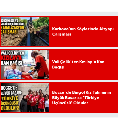
Karlıova’nın Köylerinde Altyapı
Çalışması
Vali Çelik'ten Kızılay'a Kan
Bağışı
Bocce'de Bingöl Kız Takımının
Büyük Başarısı: 'Türkiye
Üçüncüsü' Oldular