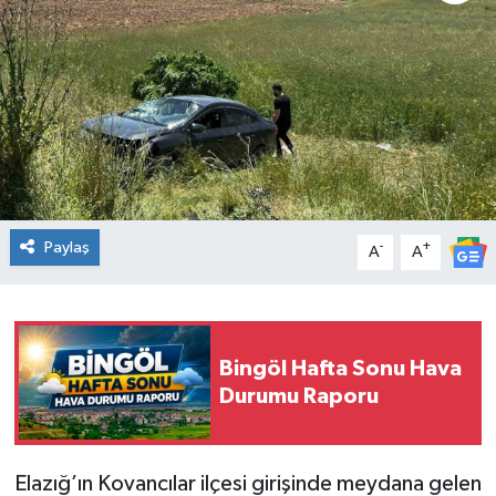
KİĞI
MERKEZ
RESMİ İLANLAR
SAĞLIK
Paylaş
-
+
A
A
SİYASET
SOLHAN
Bingöl Hafta Sonu Hava
SPOR
Durumu Raporu
YAYLADERE
Elazığ’ın Kovancılar ilçesi girişinde meydana gelen
YEDİSU