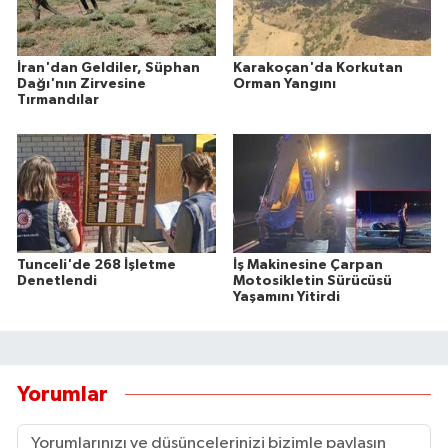
İran'dan Geldiler, Süphan
Karakoçan'da Korkutan
Dağı'nın Zirvesine
Orman Yangını
Tırmandılar
Tunceli'de 268 İşletme
İş Makinesine Çarpan
Denetlendi
Motosikletin Sürücüsü
Yaşamını Yitirdi
Yorumlar