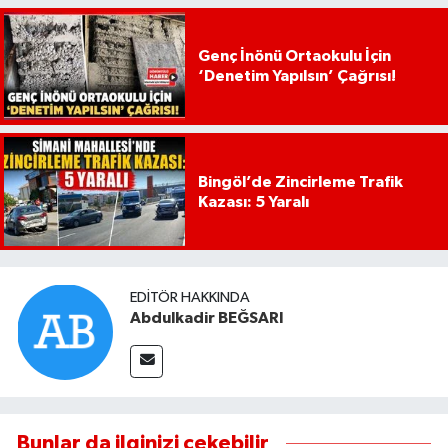
Genç İnönü Ortaokulu İçin
‘Denetim Yapılsın’ Çağrısı!
Bingöl’de Zincirleme Trafik
Kazası: 5 Yaralı
EDITÖR HAKKINDA
Abdulkadir BEĞSARI
Bunlar da ilginizi çekebilir