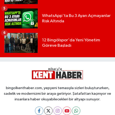
5
WhatsApp'ta Bu 3 Ayarı Açmayanlar
Risk Altında
6
12 Bingölspor'da Yeni Yönetim
Göreve Başladı
bingolkenthaber.com, yepyeni temasıyla sizleri buluştururken,
sadelik ve modernizmi bir araya getiriyor. Şatafattan kaçınıyor ve
insanlara haber okuyabilecekleri bir altyapı sunuyor.