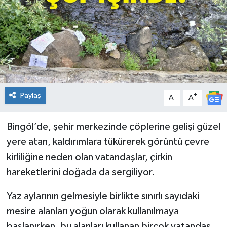
KİĞI
MERKEZ
RESMİ İLANLAR
SAĞLIK
Paylaş
-
+
A
A
SİYASET
Bingöl’de, şehir merkezinde çöplerine gelişi güzel
yere atan, kaldırımlara tükürerek görüntü çevre
SOLHAN
kirliliğine neden olan vatandaşlar, çirkin
hareketlerini doğada da sergiliyor.
SPOR
Yaz aylarının gelmesiyle birlikte sınırlı sayıdaki
YAYLADERE
mesire alanları yoğun olarak kullanılmaya
YEDİSU
başlanırken, bu alanları kullanan birçok vatandaş