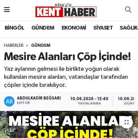
ADAKLI
Bingöl Nöbetçi Eczaneler
BİNGÖL
GÜNDEM
EKONOMİ
SİYASET
SAĞLIK
BİLİM-TEKNOLOJİ
Bingöl Hava Durumu
HABERLER
GÜNDEM
Mesire Alanları Çöp İçinde!
DÜNYA
Bingöl Namaz Vakitleri
Yaz aylarının gelmesi ile birlikte yoğun olarak
EĞİTİM
Bingöl Trafik Yoğunluk Haritası
kullanılan mesire alanları, vatandaşlar tarafından
çöpler içinde bırakılıyor.
EKONOMİ
Süper Lig Puan Durumu ve Fikstür
ABDULKADIR BEĞSARI
10.06.2026 - 15:40
10.06.202
GENÇ
Tüm Manşetler
EDITÖR
YAYINLANMA
GÜNCE
GÜNDEM
Son Dakika Haberleri
KARLIOVA
Haber Arşivi