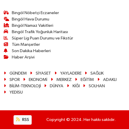
Bingöl Nöbetçi Eczaneler
Bingöl Hava Durumu
Bingöl Namaz Vakitleri
Bingöl Trafik Yoğunluk Haritası
Süper Lig Puan Durumu ve Fikstür
Tüm Manşetler
Son Dakika Haberleri
Haber Arşivi
GÜNDEM
SİYASET
YAYLADERE
SAĞLIK
SPOR
EKONOMİ
MERKEZ
EĞİTİM
ADAKLI
BİLİM-TEKNOLOJİ
DÜNYA
KİĞI
SOLHAN
YEDİSU
RSS
Copyright © 2024. Her hakkı saklıdır.