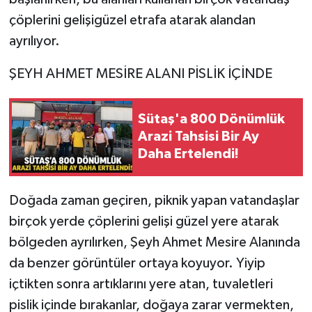
çöplerini gelişigüzel etrafa atarak alandan
ayrılıyor.
ŞEYH AHMET MESİRE ALANI PİSLİK İÇİNDE
Sütaş'a 800 Dönümlük
Arazi Tahsisi Bir Ay
Daha Ertelendi!
Doğada zaman geçiren, piknik yapan vatandaşlar
birçok yerde çöplerini gelişi güzel yere atarak
bölgeden ayrılırken, Şeyh Ahmet Mesire Alanında
da benzer görüntüler ortaya koyuyor. Yiyip
içtikten sonra artıklarını yere atan, tuvaletleri
pislik içinde bırakanlar, doğaya zarar vermekten,